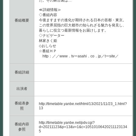
た。その舞台裏は…
≪詳細情報≫
◇番組内容
今後ますますの進化が期待される日本の首都・東京。
番組概要
この世界屈指の巨大都市の知られざる魅力を発見し、
暮らしに役立つ最新情報をお届けします。
◇ナビゲーター
林家きく姫
◇おしらせ
☆番組ＨＰ
http：／／www．tvーasahi．co．jp／tーsite／
番組詳細
出演者
番組表参
http://timetable.yanbe.net/html/13/2021/11/23_1.html?
13
照
http://timetable.yanbe.net/pdv.cgi?
番組内容
d=20211123&p=13&v=1&c=10510106420211123134
参照
5