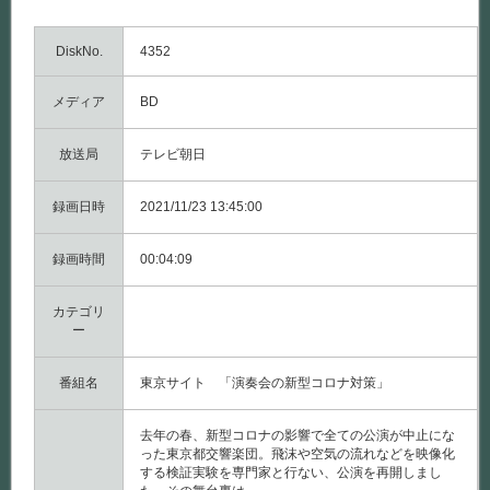
DiskNo.
4352
メディア
BD
放送局
テレビ朝日
録画日時
2021/11/23 13:45:00
録画時間
00:04:09
カテゴリ
ー
番組名
東京サイト 「演奏会の新型コロナ対策」
去年の春、新型コロナの影響で全ての公演が中止にな
った東京都交響楽団。飛沫や空気の流れなどを映像化
する検証実験を専門家と行ない、公演を再開しまし