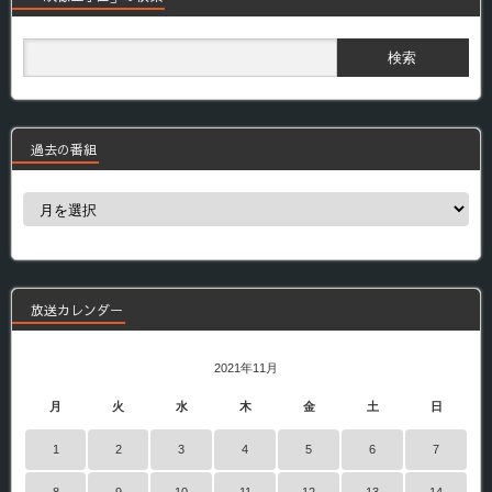
過去の番組
過
去
の
番
組
放送カレンダー
2021年11月
月
火
水
木
金
土
日
1
2
3
4
5
6
7