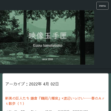
menu
アーカイブ：2022年 4月 02日
新美の巨人たち 鎌倉『鶴岡八幡宮』×渡辺いっけい──春のＡｒ
ｔ散歩（１）