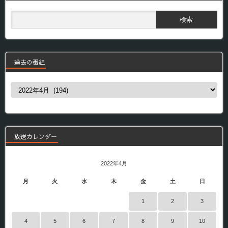
過去の番組
過
去
の
番
組
放送カレンダー
2022年4月
月
火
水
木
金
土
日
1
2
3
4
5
6
7
8
9
10