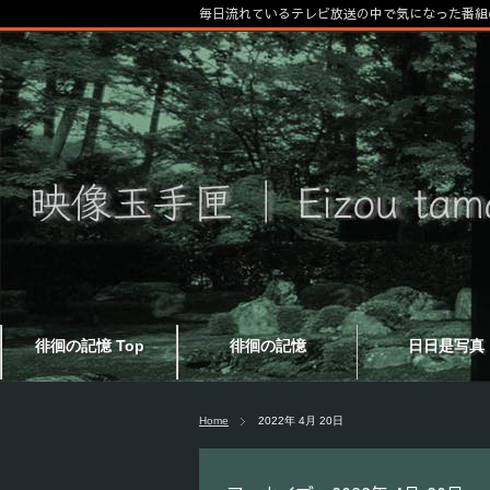
毎日流れているテレビ放送の中で気になった番組
徘徊の記憶 Top
徘徊の記憶
日日是写真
Home
2022年 4月 20日