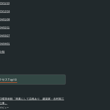
23/11/10
23/12/16
24/01/08
24/02/11
24/03/27
24/04/01
分類
クセスTop10
日曜美術館「簡素にして品格あり 建築家・吉村順三
仕事」
件のビュー