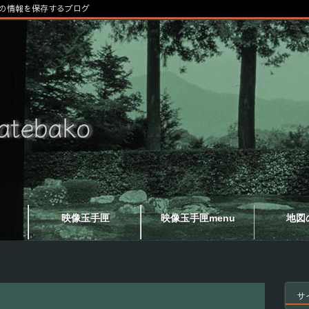
の情報を保存するブログ
映像玉手匣
映像玉手匣menu
地図
サ