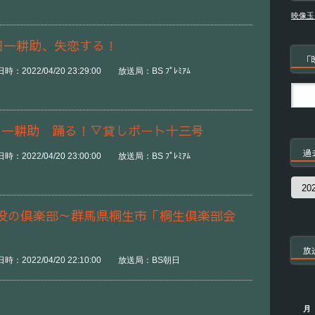
映像玉
田一耕助、失恋する！
「
2022/04/20 23:29:00 放送局：BS ﾌﾟﾚﾐｱﾑ
田一耕助 踊る！▽貸しボート十三号
過
2022/04/20 23:00:00 放送局：BS ﾌﾟﾚﾐｱﾑ
過
去
の
役の倶楽部～群馬県桐生市「桐生倶楽部会
番
組
放
：2022/04/20 22:10:00 放送局：BS朝日
月