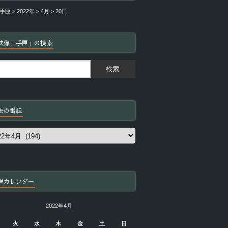
手匣
>
2022年
>
4月
>
20日
映像玉手匣」の検索
去の番組
送カレンダー
2022年4月
火
水
木
金
土
日