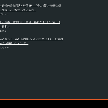
井善晴の美食探訪４時間SP 「春の横浜中華街と鎌
 美味しいに決まっている店」
件のビュー
まと尼寺 精進日記「葉月 夏のごほうび 蓮（は
）日和」
件のビュー
味どきっ！ あの人の極上ハンバーグ（４）「お寺の
ちそう精進ハンバーグ」
件のビュー