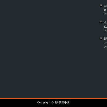
土
倉
1
や
す
1
趣
ご
1
Copyright ©
映像玉手匣