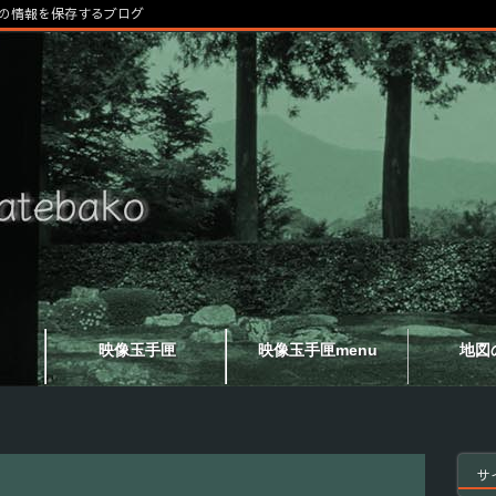
の情報を保存するブログ
映像玉手匣
映像玉手匣menu
地図
サ