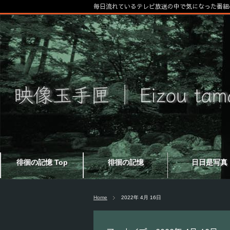
毎日流れているテレビ放送の中で気になった番組
徘徊の記憶 Top
徘徊の記憶
日日是写真
Home
2022年 4月 16日