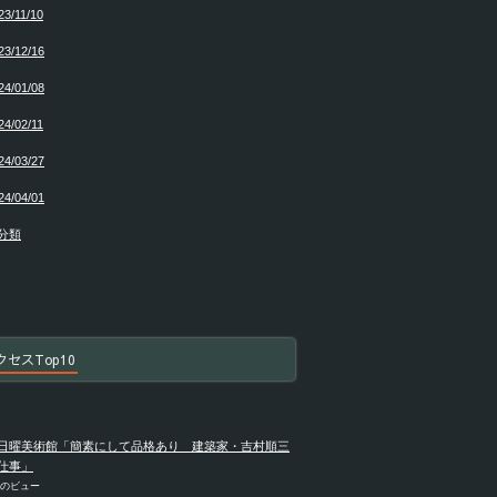
23/11/10
23/12/16
24/01/08
24/02/11
24/03/27
24/04/01
分類
クセスTop10
日曜美術館「簡素にして品格あり 建築家・吉村順三
仕事」
件のビュー