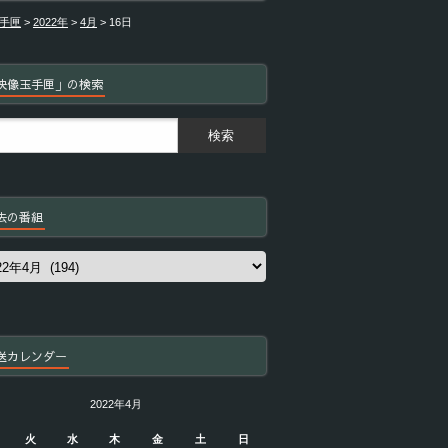
手匣
>
2022年
>
4月
>
16日
映像玉手匣」の検索
去の番組
送カレンダー
2022年4月
火
水
木
金
土
日