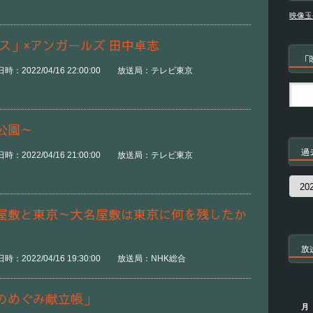
映像玉
ス」×アンガールズ 田中卓志
「
時：2022/04/16 22:00:00 放送局：テレビ東京
公園～
過
時：2022/04/16 21:00:00 放送局：テレビ東京
過
去
の
屋敷と東京～大名屋敷は東京に何を残したか
番
組
放
：2022/04/16 19:30:00 放送局：NHK総合
のめぐみ献立帳」
月