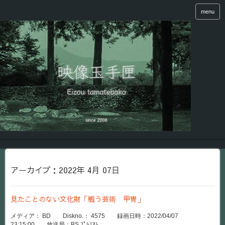
menu
アーカイブ：2022年 4月 07日
見たことのない文化財「戦う芸術 甲冑」
メディア： BD Diskno.： 4575 録画日時：2022/04/07
23:15:00 放送局：BS ﾌﾟﾚﾐｱﾑ