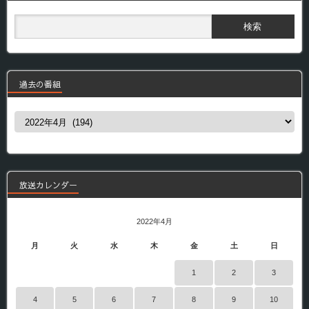
過去の番組
過
去
の
番
組
放送カレンダー
2022年4月
月
火
水
木
金
土
日
1
2
3
4
5
6
7
8
9
10