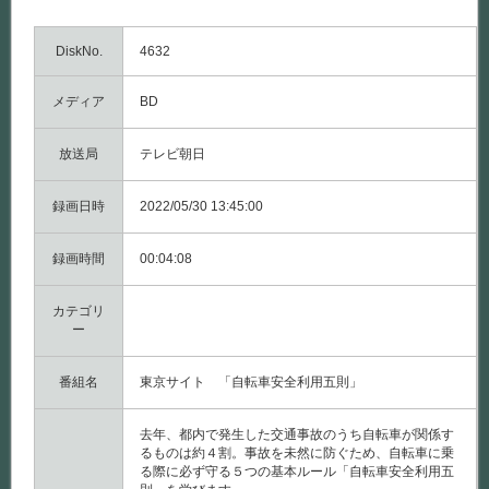
DiskNo.
4632
メディア
BD
放送局
テレビ朝日
録画日時
2022/05/30 13:45:00
録画時間
00:04:08
カテゴリ
ー
番組名
東京サイト 「自転車安全利用五則」
去年、都内で発生した交通事故のうち自転車が関係す
るものは約４割。事故を未然に防ぐため、自転車に乗
る際に必ず守る５つの基本ルール「自転車安全利用五