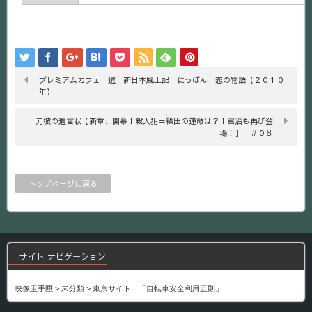
プレミアムカフェ 選 新日本風土記 にっぽん 恋の物語（２０１０
年）
元彼の遺言状【新章、開幕！殺人犯＝篠田の運命は？！富治も再び登
場！】 ＃０８
トップページに戻る
サイト ナビゲーション
映像玉手匣
>
未分類
>
東京サイト 「自転車安全利用五則」