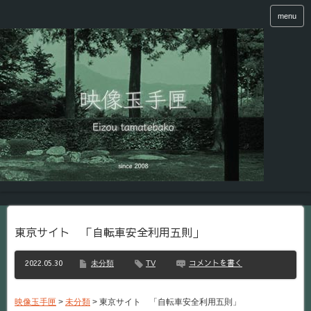
menu
東京サイト 「自転車安全利用五則」
2022.05.30
コメントを書く
未分類
TV
映像玉手匣
>
未分類
>
東京サイト 「自転車安全利用五則」