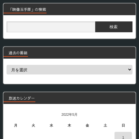
「映像玉手匣」の検索
過去の番組
過
去
の
番
組
放送カレンダー
2022年5月
月
火
水
木
金
土
日
1