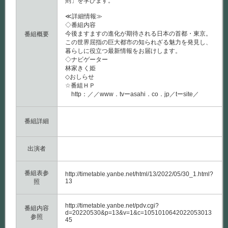
則」を学びます。
≪詳細情報≫
◇番組内容
今後ますますの進化が期待される日本の首都・東京。
番組概要
この世界屈指の巨大都市の知られざる魅力を発見し、
暮らしに役立つ最新情報をお届けします。
◇ナビゲーター
林家きく姫
◇おしらせ
☆番組ＨＰ
http：／／www．tvーasahi．co．jp／tーsite／
番組詳細
出演者
番組表参
http://timetable.yanbe.net/html/13/2022/05/30_1.html?
13
照
http://timetable.yanbe.net/pdv.cgi?
番組内容
d=20220530&p=13&v=1&c=1051010642022053013
参照
45