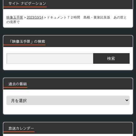
サイト ナビゲーション
映像玉手匣
>
2023/10/14
>
ドキュメント７２時間 島根・黄泉比良坂 あの世と
の境界で
「映像玉手匣」の検索
過去の番組
過
去
の
番
組
放送カレンダー