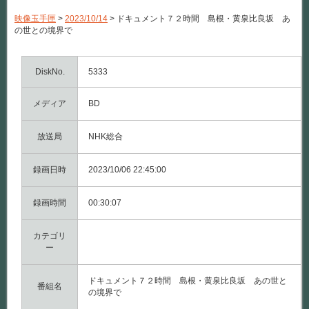
ュ
メ
映像玉手匣
>
2023/10/14
>
ドキュメント７２時間 島根・黄泉比良坂 あ
ン
の世との境界で
ト
７
２
時
DiskNo.
5333
間
島
メディア
根・
BD
黄
泉
比
放送局
NHK総合
良
坂
録画日時
あ
2023/10/06 22:45:00
の
世
録画時間
と
00:30:07
の
境
カテゴリ
界
で
ー
は
ドキュメント７２時間 島根・黄泉比良坂 あの世と
番組名
の境界で