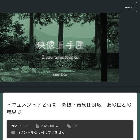
menu
ドキュメント７２時間 島根・黄泉比良坂 あの世との
境界で
2023.10.06
2023/10/14
TV
ド
コメントを受け付けていません
キ