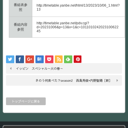
番組表参
http://timetable.yanbe.net/html/13/2023/10/06_1.html?
13
照
http://timetable.yanbe.net/pdv.cgi?
番組内容
d=20231006&p=13&v=1&c=1011010242023100622
参照
45
イッピン スペシャル～火の巻～
きのう何食べた？season2 西島秀俊×内野聖陽［新］
トップページに戻る