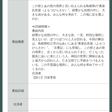
この世とあの世の境界と言い伝えられる島根県の“黄泉
比良坂（よもつひらさか）”。緑豊かな自然の中に、大
きな岩がある。みんな何を求めて、この地に足を運ぶ
のか。
≪詳細情報≫
番組内容
緑豊かな自然の中に、大きな岩。一見、特別な場所に
見えないが、ぽつりぽつりと人が訪れる。今回の舞台
番組概要
は、島根県松江市の山あいにある“黄泉比良坂（よもつ
ひらさか）”。「古事記」にも登場し、この世とあの世
の境界と、古くから言い伝えられてきた。亡くなった
親友に会いに来たという人。神話の世界に興味がある
と遠方から訪れた人。亡き父宛てに手紙をつづる人も
いる。この不思議な場所に、みんな何を求めてやって
くるのか。
出演者
【語り】川栄李奈
番組詳細
出演者