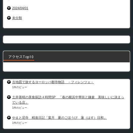
2024/04/01
未分類
アクセスTop10
古地図で旅するヨーロッパ都市物語 －フィレンツェ－
1件のビュー
土井善晴の美食探訪４時間SP 「春の横浜中華街と鎌倉 美味しいに決まっ
ている店」
1件のビュー
やまと尼寺 精進日記「葉月 夏のごほうび 蓮（はす）日和」
1件のビュー