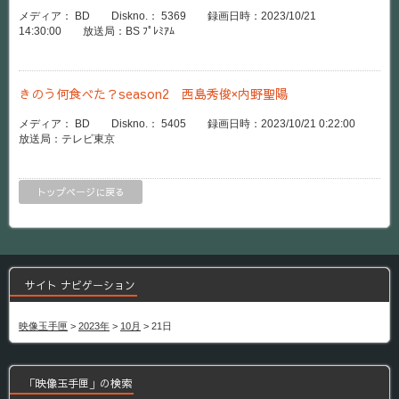
メディア： BD Diskno.： 5369 録画日時：2023/10/21
14:30:00 放送局：BS ﾌﾟﾚﾐｱﾑ
きのう何食べた？season2 西島秀俊×内野聖陽
メディア： BD Diskno.： 5405 録画日時：2023/10/21 0:22:00
放送局：テレビ東京
トップページに戻る
サイト ナビゲーション
映像玉手匣
>
2023年
>
10月
>
21日
「映像玉手匣」の検索