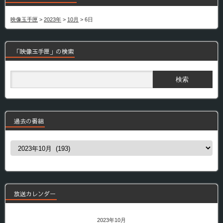
映像玉手匣
>
2023年
>
10月
>
6日
「映像玉手匣」の検索
過去の番組
過
去
の
番
組
放送カレンダー
2023年10月