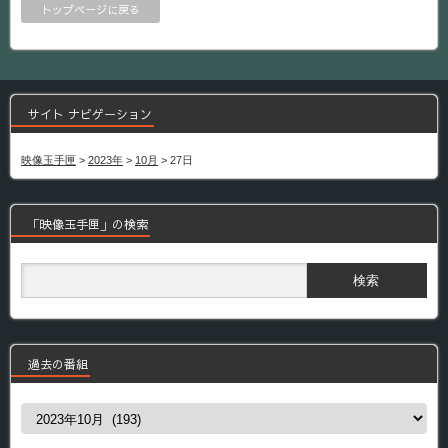
トップページに戻る
サイト ナビゲーション
映像玉手匣
>
2023年
>
10月
>
27日
「映像玉手匣」の検索
過去の番組
過
去
の