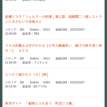
金曜ドラマ「フェルマーの料理」第２話 超難関二つ星レストラ
ンにまかないで合格せよ
メディア： BD Diskno.： 5422 録画日時：2023/10/27
22:00:00 放送局：TBS
うちの弁護士は手がかかる【少年の親権争い…親子の絆を取り戻
せ！】 ＃０３
メディア： BD Diskno.： 5413 録画日時：2023/10/27
21:00:00 放送局：フジテレビ
エトロフ遥かなり（４）[終]
メディア： BD Diskno.： 5363 録画日時：2023/10/27
20:15:00 放送局：BS ﾌﾟﾚﾐｱﾑ
東京サイト 「動物とふれあう 町田リス園」