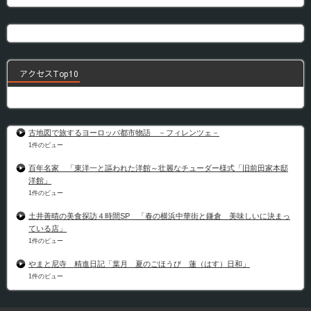
アクセスTop10
古地図で旅するヨーロッパ都市物語 －フィレンツェ－
1件のビュー
百年名家 「東洋一と謳われた洋館～壮麗なチューダー様式「旧前田家本邸
洋館」
1件のビュー
土井善晴の美食探訪４時間SP 「春の横浜中華街と鎌倉 美味しいに決まっ
ている店」
1件のビュー
やまと尼寺 精進日記「葉月 夏のごほうび 蓮（はす）日和」
1件のビュー