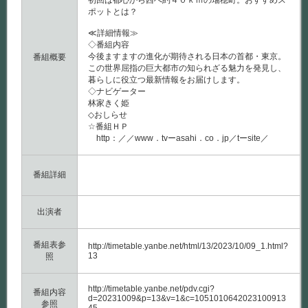
初回は都心から西へ約４０ｋｍの瑞穂町。おすすめス
ポットとは？
≪詳細情報≫
◇番組内容
今後ますますの進化が期待される日本の首都・東京。
番組概要
この世界屈指の巨大都市の知られざる魅力を発見し、
暮らしに役立つ最新情報をお届けします。
◇ナビゲーター
林家きく姫
◇おしらせ
☆番組ＨＰ
http：／／www．tvーasahi．co．jp／tーsite／
番組詳細
出演者
番組表参
http://timetable.yanbe.net/html/13/2023/10/09_1.html?
13
照
http://timetable.yanbe.net/pdv.cgi?
番組内容
d=20231009&p=13&v=1&c=1051010642023100913
参照