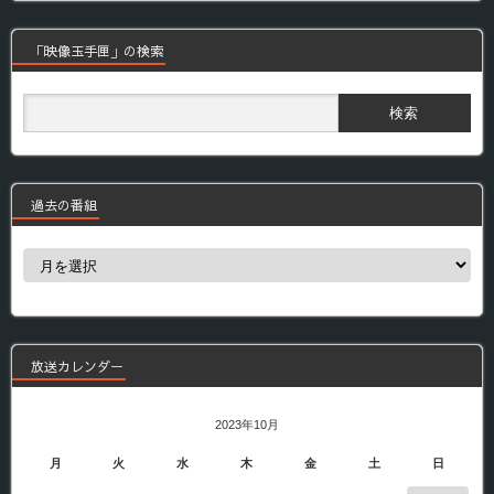
「映像玉手匣」の検索
過去の番組
過
去
の
番
組
放送カレンダー
2023年10月
月
火
水
木
金
土
日