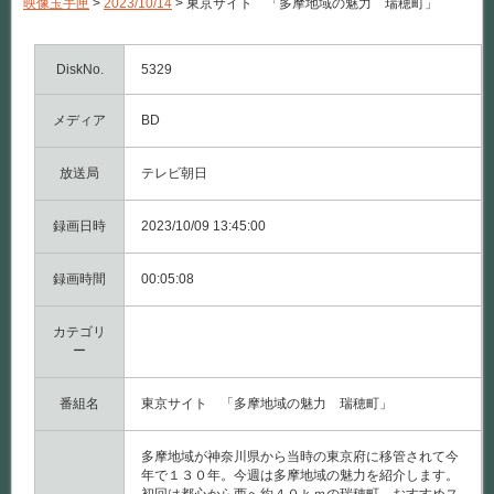
映像玉手匣
>
2023/10/14
>
東京サイト 「多摩地域の魅力 瑞穂町」
ト
「多
摩
地
DiskNo.
5329
域
の
メディア
BD
魅
力
瑞
放送局
テレビ朝日
穂
町」
は
録画日時
2023/10/09 13:45:00
録画時間
00:05:08
カテゴリ
ー
番組名
東京サイト 「多摩地域の魅力 瑞穂町」
多摩地域が神奈川県から当時の東京府に移管されて今
年で１３０年。今週は多摩地域の魅力を紹介します。