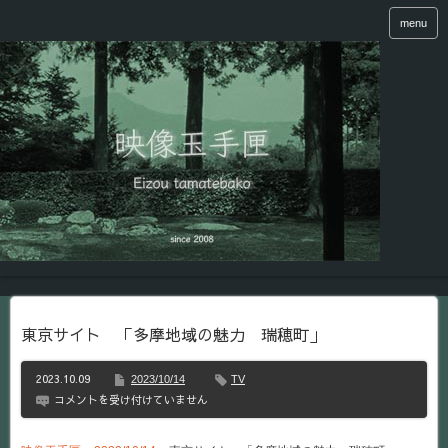
menu
東京サイト 「多摩地域の魅力 瑞穂町」
2023.10.09
2023/10/14
TV
東
コメントを受け付けていません
京
サ
イ