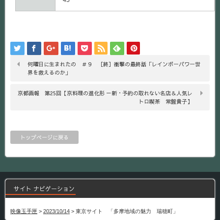
45
何曜日に生まれたの ＃９ ［終］衝撃の最終話「レインボーパワー世
界を救えるのか」
京都画報 第25回【京料理の進化形 －新・予約の取れない名店＆人気レ
トロ喫茶 常盤貴子】
トップページに戻る
サイト ナビゲーション
映像玉手匣
>
2023/10/14
>
東京サイト 「多摩地域の魅力 瑞穂町」