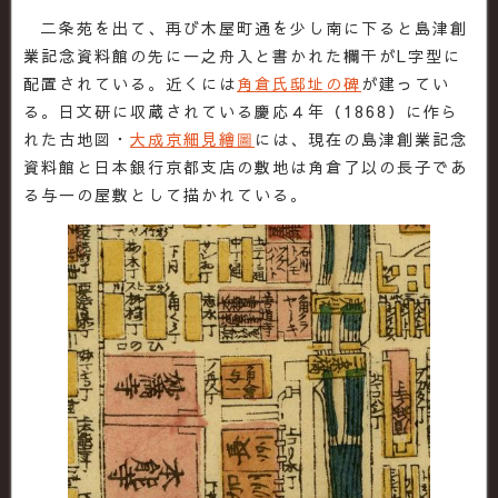
二条苑を出て、再び木屋町通を少し南に下ると島津創
業記念資料館の先に一之舟入と書かれた欄干がL字型に
配置されている。近くには
角倉氏邸址の碑
が建ってい
る。日文研に収蔵されている慶応４年（1868）に作ら
れた古地図・
大成京細見繪圖
には、現在の島津創業記念
資料館と日本銀行京都支店の敷地は角倉了以の長子であ
る与一の屋敷として描かれている。