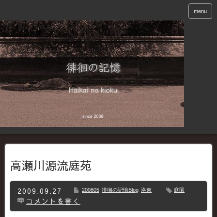
menu
高瀬川源流庭苑
2009.09.27
200805
徘徊の記憶Blog
洛東
庭園
コメントを書く