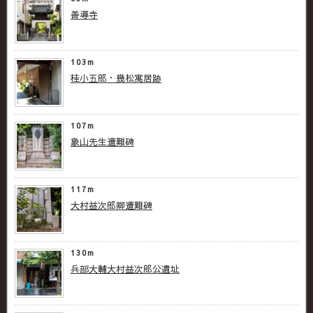
善導寺
103m
桂小五郎・幾松寓居跡
107m
象山先生遭難碑
117m
大村益次郎卿遭難碑
130m
兵部大輔大村益次郎公遺址