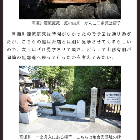
高瀬川源流庭苑 庭の由来 がんこ二条苑は店子
高瀬川源流庭苑は時間がなかったので今回は通り過ぎ
たが、こちらの庭はお店とは別に見学させてくるらしい
ので、次回はぜひ見学させて頂き、どうして山縣有朋が
岡崎の無鄰菴へ移って行ったかを考えてみたい。
高瀬川 一之舟入にある欄干 こちらは角倉氏邸址の碑