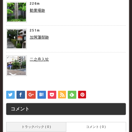
226m
勧業場跡
251m
加賀藩邸跡
二之舟入址
コメント
トラックバック ( 0 )
コメント ( 0 )