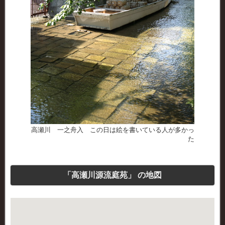
高瀬川 一之舟入 この日は絵を書いている人が多かっ
た
「高瀬川源流庭苑」 の地図