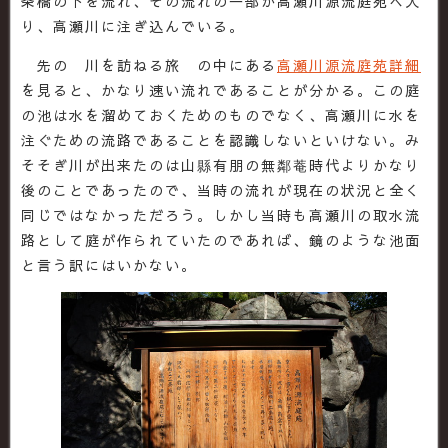
条橋の下を流れ、その流れの一部が高瀬川源流庭苑へ入
り、高瀬川に注ぎ込んでいる。
先の 川を訪ねる旅 の中にある
高瀬川源流庭苑詳細
を見ると、かなり速い流れであることが分かる。この庭
の池は水を溜めておくためのものでなく、高瀬川に水を
注ぐための流路であることを認識しないといけない。み
そそぎ川が出来たのは山縣有朋の無鄰菴時代よりかなり
後のことであったので、当時の流れが現在の状況と全く
同じではなかっただろう。しかし当時も高瀬川の取水流
路として庭が作られていたのであれば、鏡のような池面
と言う訳にはいかない。