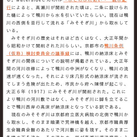
行
によると、高瀬川が開削された頃は、二条に設けられ
た樋によって鴨川から水を引いていたらしい。現在は鴨
川の西側を並行して流れる「みそそぎ川」から取水して
いる。
みそそぎ川の歴史はそれほど古くはなく、大正年間か
ら昭和かけて開削された川らしい。京都市の
鴨川条例
（仮称）検討委員会の議事録
には、鴨川の納涼床とみそ
そぎ川の関係についての説明が掲載されている。大正年
間の河川改修によって鴨川の中洲がなくなり、鴨川の流
速が速くなった。それにより床几形式の納涼床が流され
てしまう危険が出たため、市民から府へ陳情が起こり、
大正６年（1917）にみそそぎ川が開削された。これに
より鴨川の河川敷ではなく、みそそぎ川に脚を立てるこ
とで鴨川西岸の高床が納涼床となっている訳である。
現在のみそそぎ川は京都府立医大病院の北側で鴨川か
ら取水し、そのまま暗渠で荒神橋を越え、京都市職員厚
生会職員会館のあたりで河川敷に姿を現す。そのまま二