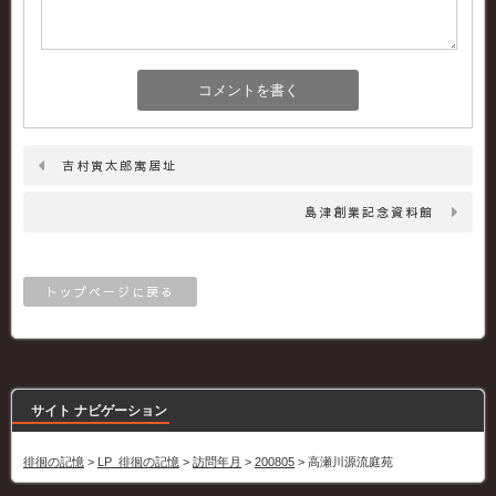
吉村寅太郎寓居址
島津創業記念資料館
トップページに戻る
サイト ナビゲーション
徘徊の記憶
>
LP_徘徊の記憶
>
訪問年月
>
200805
>
高瀬川源流庭苑