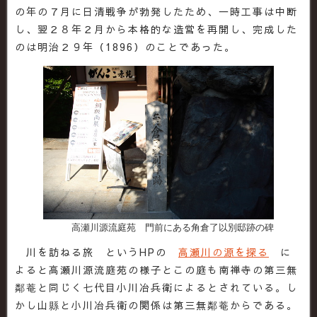
の年の７月に日清戦争が勃発したため、一時工事は中断
し、翌２８年２月から本格的な造営を再開し、完成した
のは明治２９年（1896）のことであった。
高瀬川源流庭苑 門前にある角倉了以別邸跡の碑
川を訪ねる旅 というHPの
高瀬川の源を探る
に
よると高瀬川源流庭苑の様子とこの庭も南禅寺の第三無
鄰菴と同じく七代目小川冶兵衛によるとされている。し
かし山縣と小川冶兵衛の関係は第三無鄰菴からである。