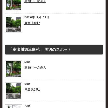
高瀬川一之舟入
2020年 5月 01日
角倉氏邸址
「高瀬川源流庭苑」 周辺のスポット
59m
高瀬川一之舟入
60m
角倉氏邸址
73m