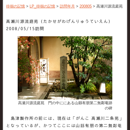
徘徊の記憶
>
LP_徘徊の記憶
>
訪問年月
>
200805
>
高瀬川源流庭苑
高瀬川源流庭苑（たかせがわげんりゅうていえん）
2008/05/15訪問
高瀬川源流庭苑 門の中ににある山縣有朋第二無鄰菴跡
の碑
島津製作所の前には、現在は「がんこ 高瀬川二条苑」
となっているが、かつてここには山縣有朋の第二無鄰菴