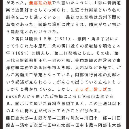
があった。
無鄰菴の項
でも書いたように、山縣は普請道
楽で造園好きとしても知られ、生涯で無鄰菴という名の
邸宅を三つも造っている。 最初の無鄰菴は長州下関の
草庵であった。閑静な場所に建てられ、隣家がない様か
ら無鄰菴と名付けられた。
２番目は慶長１６年（1611）、豪商・角倉了以によ
って作られた木屋町二条の鴨川近くの邸宅跡を明治２４
年（1891）に購入し、第二無鄰菴とした。その後、第
三代日銀総裁川田小一郎の別邸、金巾製織の経営者で東
洋紡績専務である阿部市太郎邸、大岩邸などを経て、が
んこ高瀬川二条苑となっている。阿部信行首相の別邸と
いう記述が見られるし、がんこの出している立札にもし
っかりと書かれている。しかし、
よっぱ、酔っぱ
の
nakaさんから頂いたご指摘によると阿部市太郎であ
る。開示して頂いた資料を参照すると、この土地は以下
のように持ち主が代わってきたことが分かる。
藤田鹿太郎→山縣有朋→三野村利助→川田小一郎→川田
龍吉→清水吉次郎→田中市太郎→田中市蔵→阿部市太郎