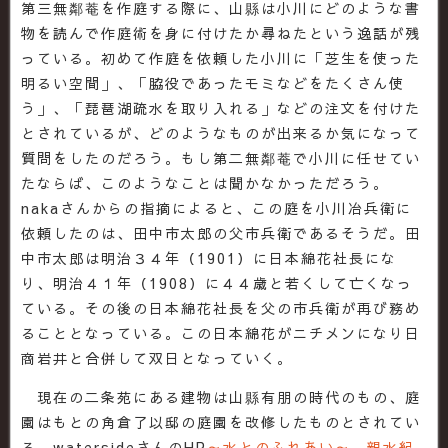
第三無鄰菴を作庭する際に、山縣は小川にどのような書
物を読んで作庭術を身に付けたか尋ねたという逸話が残
っている。初めて作庭を依頼した小川に「芝生を使った
明るい空間」、「脇役であったモミなどをたくさん使
う」、「琵琶湖疏水を取り入れる」などの注文を付けた
とされているが、どのようなものが出来るか気になって
質問をしたのだろう。もし第二無鄰菴で小川に任せてい
たならば、このようなことは聞かなかっただろう。
nakaさんからの指摘によると、この庭を小川冶兵衛に
依頼したのは、田中市太郎の父市兵衛であるそうだ。田
中市太郎は明治３４年（1901）に日本綿花社長にな
り、明治４１年（1908）に４４歳と若くして亡くなっ
ている。その後の日本綿花社長を父の市兵衛が再び務め
ることとなっている。この日本綿花がニチメンになり日
商岩井と合併して双日となっていく。
現在の二条苑にある建物は山縣有朋の時代のもの、庭
園はもとの角倉了以邸の庭園を改修したものとされてい
る。watersideさんのHP
～水とのふれあい～ 親水紀