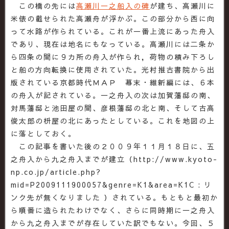
この橋の先には
高瀬川一之船入の碑
が建ち、高瀬川に
米俵の載せられた高瀬舟が浮かぶ。この部分から西に向
って水路が作られている。これが一番上流にあった舟入
であり、現在は地名にもなっている。高瀬川には二条か
ら四条の間に９カ所の舟入が作られ，荷物の積み下ろし
と船の方向転換に使用されていた。光村推古書院から出
版されている京都時代ＭＡＰ 幕末・維新編には、６本
の舟入が記されている。一之舟入の次は加賀藩邸の南、
対馬藩邸と池田屋の間、彦根藩邸の北と南、そして古高
俊太郎の枡屋の北にあったとしている。これを地図の上
に落としておく。
この記事を書いた後の２００９年１１月１８日に、五
之舟入から九之舟入までが建立（http://www.kyoto-
np.co.jp/article.php?
mid=P2009111900057&genre=K1&area=K1C : リ
ンク先が無くなりました ）されている。もともと最初か
ら順番に造られたわけでなく、さらに同時期に一之舟入
から九之舟入までが存在していた訳でもない。今回、５