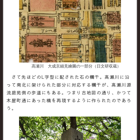
高瀬川 大成京細見繪圖の一部分（日文研収蔵）
さて先ほどのL字型に配された石の欄干。高瀬川に沿
って南北に架けられた部分に対応する欄干が、高瀬川源
流庭苑側の歩道にもある。つまり古地図の通り、かつて
木屋町通にあった橋を再現するように作られたのであろ
う。