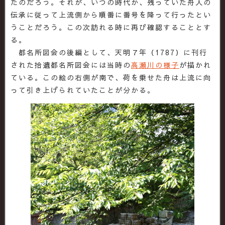
たのだろう。それが、いつの時代か、残っていた舟入の
伝承に従って上流側から順番に番号を降って行ったとい
うことだろう。この次訪れる時に再び確認することとす
る。
都名所図会の後編として、天明７年（1787）に刊行
された拾遺都名所図会には当時の
高瀬川の様子
が描かれ
ている。この絵の右側が南で、荷を乗せた舟は上流に向
って引き上げられていたことが分かる。