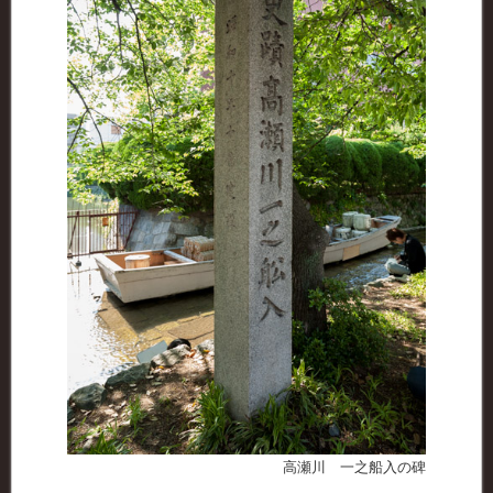
高瀬川 一之船入の碑