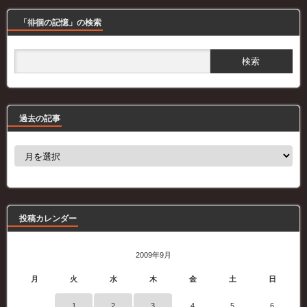
「徘徊の記憶」の検索
過去の記事
過
去
の
記
事
投稿カレンダー
2009年9月
月
火
水
木
金
土
日
1
2
3
4
5
6