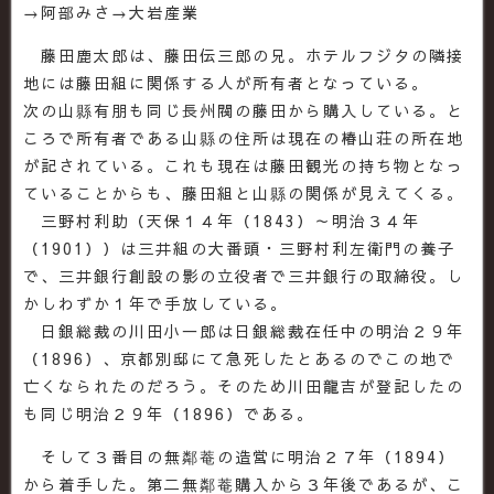
→阿部みさ→大岩産業
藤田鹿太郎は、藤田伝三郎の兄。ホテルフジタの隣接
地には藤田組に関係する人が所有者となっている。
次の山縣有朋も同じ長州閥の藤田から購入している。と
ころで所有者である山縣の住所は現在の椿山荘の所在地
が記されている。これも現在は藤田観光の持ち物となっ
ていることからも、藤田組と山縣の関係が見えてくる。
三野村利助（天保１４年（1843）～明治３４年
（1901））は三井組の大番頭・三野村利左衛門の養子
で、三井銀行創設の影の立役者で三井銀行の取締役。し
かしわずか１年で手放している。
日銀総裁の川田小一郎は日銀総裁在任中の明治２９年
（1896）、京都別邸にて急死したとあるのでこの地で
亡くなられたのだろう。そのため川田龍吉が登記したの
も同じ明治２９年（1896）である。
そして３番目の無鄰菴の造営に明治２７年（1894）
から着手した。第二無鄰菴購入から３年後であるが、こ