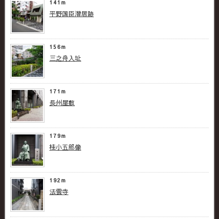
141m
平野国臣潜居跡
156m
三之舟入址
171m
長州屋敷
179m
桂小五郎像
192m
法雲寺