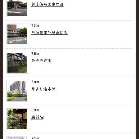
神山佐多衛寓居跡
73m
島津創業記念資料館
76m
みそそぎ川
89m
是より洛中碑
89m
廣誠院
95m