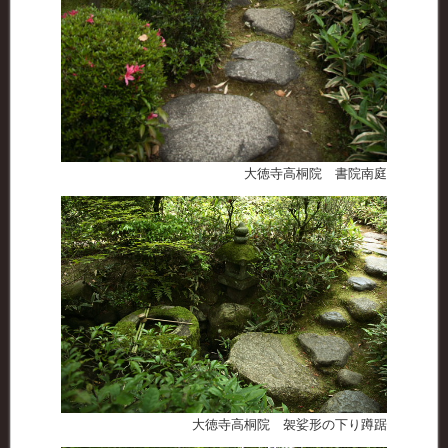
大徳寺高桐院 書院南庭
大徳寺高桐院 袈娑形の下り蹲踞