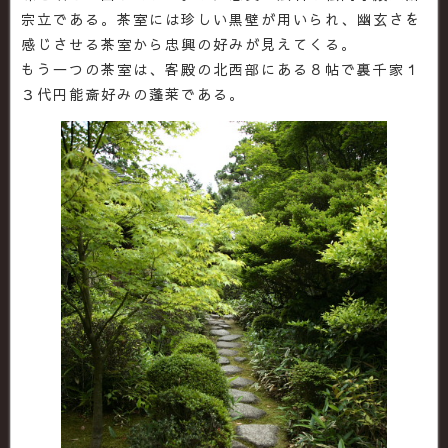
宗立である。茶室には珍しい黒壁が用いられ、幽玄さを
感じさせる茶室から忠興の好みが見えてくる。
もう一つの茶室は、客殿の北西部にある８帖で裏千家１
３代円能斎好みの蓬莱である。