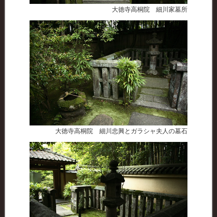
大徳寺高桐院 細川家墓所
大徳寺高桐院 細川忠興とガラシャ夫人の墓石