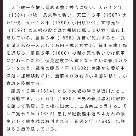
天下統一を推し進める豊臣秀吉に従い、天正１２年
（1584）小牧・長久手の戦い、天正１５年（1587）九
州征伐、天正１８年（1590）小田原征伐、文禄元年
（1592）の文禄の役では九番隊に属して朝鮮半島に上
陸している。慶長３年（1598）秀吉が死去すると、武
断派大名の一人として石田三成と対立し、徳川家康と誼
を通じる。慶長５年（1600）の関ヶ原の戦いでは東軍
に加わったため、伏見屋敷で人質となっていた細川ガラ
シャを失う。戦後の慶長７年（1602）家康から豊前中
津藩に加増移封され、豊前４０万石の小倉藩に移り、小
倉城を築城する。
慶長１９年（1614）からの大坂の陣では徳川方とし
て参戦する。元和６年（1620）三男の細川忠利に家督
を譲って隠居、その後に出家し、三斎宗立と号する。そ
して寛永９年（1632）忠利が肥後熊本藩５４万石の領
主として熊本城に移封される。正保２年（1645）忠興
は８３歳で没している。