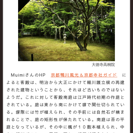
大徳寺高桐院
MuimiさんのHP
京都鴨川風光＆京都寺社ガイド
に
よると客殿は、明治から大正にかけて細川護立候の再建
された建物ということから、それほど古いものではない
ようだ。これに対して客殿南庭は江戸時代初期の作庭と
されている。庭は東から南にかけて塀で間仕切られてい
る。塀際には竹が植えられ、その手前には自然石が積ま
れることで、庭の矩形性が保たれている。南庭は苔の平
庭となっているが、その中に楓が１０数本植えられ、中