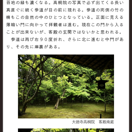
苔地の緑も濃くなる。高桐院の写真で必ず出てくる長い
真直ぐに続く参道が目の前に現れる。参道の両側の竹の
柵もこの自然の中のひとつとなっている。正面に見える
薄暗い門に向かって拝観者は進む。現在この門から入る
ことが出来ないが、客殿の玄関ではないかと思われる。
参道は再び右９０度折れ、さらに北に進むと中門があ
り、その先に庫裏がある。
大徳寺高桐院 客殿南庭