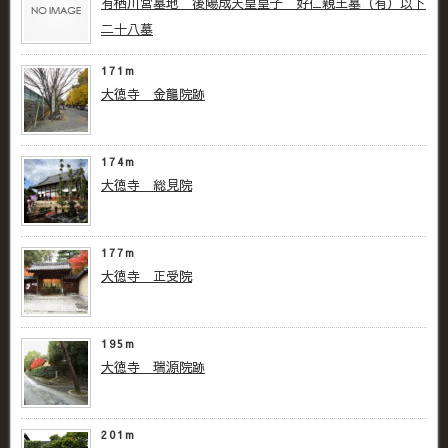
有栖川宮墓地 後陽成天皇皇子 好仁親王墓（有）以下
二十八墓
171m
大徳寺 金龍院跡
174m
大徳寺 総見院
177m
大徳寺 正受院
195m
大徳寺 瑞源院跡
201m