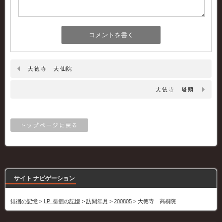
大徳寺 大仙院
大徳寺 塔頭
トップページに戻る
サイト ナビゲーション
徘徊の記憶
>
LP_徘徊の記憶
>
訪問年月
>
200805
>
大徳寺 高桐院