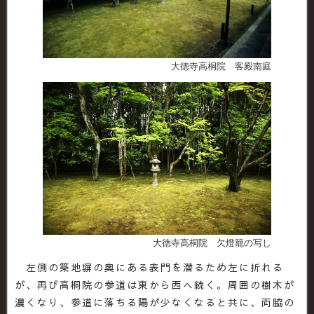
大徳寺高桐院 客殿南庭
大徳寺高桐院 欠燈籠の写し
左側の築地塀の奥にある表門を潜るため左に折れる
が、再び高桐院の参道は東から西へ続く。周囲の樹木が
濃くなり、参道に落ちる陽が少なくなると共に、両脇の