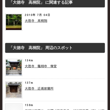
「大徳寺 高桐院」 に関連する記事
2010年 7月 04日
大徳寺 高桐院
「大徳寺 高桐院」 周辺のスポット
134m
大徳寺 龍翔寺 僧堂
137m
大徳寺 近衛家廟所
159m