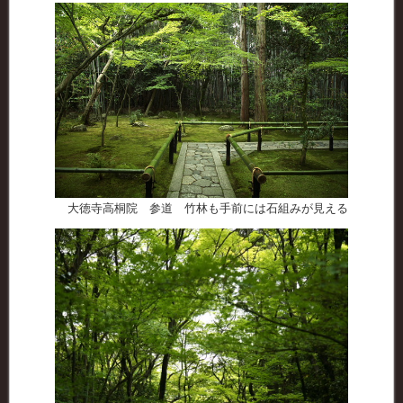
大徳寺高桐院 参道 竹林も手前には石組みが見える