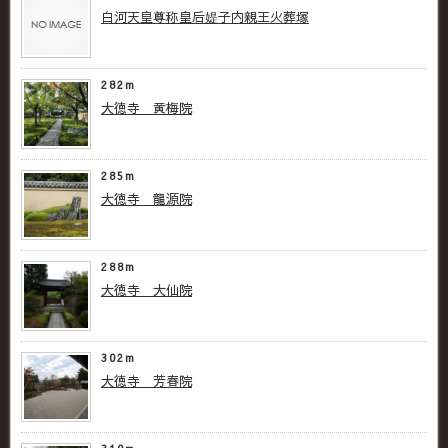
白河天皇尊称皇后媞子内親王火葬塚
282m
大徳寺 黄梅院
285m
大徳寺 龍源院
288m
大徳寺 大仙院
302m
大徳寺 芳春院