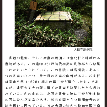
大徳寺高桐院
客殿の北側、そして庫裏の西側には意北軒と呼ばれる
書院がある。この建物は江戸時代初期に利休邸から移築
されたものとされている。この書院には高桐院にある２
つの茶室のひとつ二畳台目の茶室松向軒がある。松向軒
は寛永５年（1628）細川忠興三斎が建立したものであ
るが、北野大茶会の際に建てた茶室を移築したとも言わ
れている。名の由来は、北野大茶会の時に三斎が影向松
の西に営んだ茶室であり、松声を聞き且つ趙州無舌の茶
味を嗜むに因っている。また忠興の法名も松向寺殿三斎