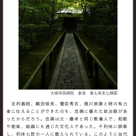
大徳寺高桐院 参道 最も有名な構図
足利義昭、織田信長、豊臣秀吉、徳川家康と時の有力
者に仕えることができたのも、忠興に優れた政治眼があ
ったからだろう。忠興は父・藤孝と同じ教養人で、和歌
や能楽、絵画にも通じた文化人であった。千利休に師事
し、利休七哲の一人に数えられている。このように当代