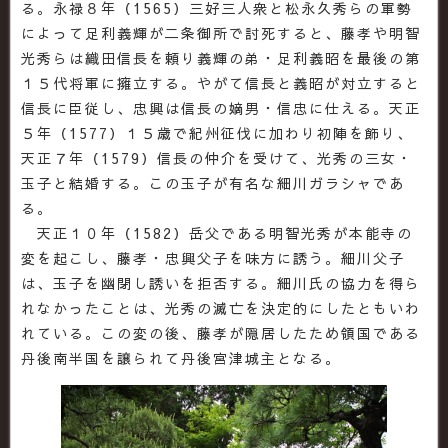
る。永禄８年（1565）三好三人衆と松永久秀らの軍勢
によって足利義輝が二条御所で討死すると、藤孝や明智
光秀らは織田信長を頼り義輝の弟・足利義昭を最後の第
１５代将軍に擁立する。やがて信長と義昭が対立すると
信長に臣従し、忠興は信長の嫡男・信忠に仕える。天正
５年（1577）１５歳で紀州征伐に加わり初陣を飾り、
天正７年（1579）信長の仲介を受けて、光秀の三女・
玉子と結婚する。この玉子が有名な細川ガラシャであ
る。
天正１０年（1582）岳父である明智光秀が本能寺の
変を起こし、藤孝・忠興父子を味方に誘う。細川父子
は、玉子を幽閉し誘いを拒否する。細川氏の協力を得ら
れなかったことは、光秀の滅亡を決定的にしたともいわ
れている。この変の後、藤孝が隠居したため領国である
丹後南半国を譲られて丹後宮津城主となる。