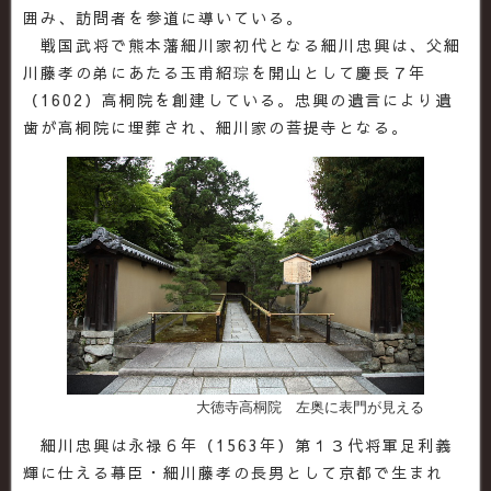
囲み、訪問者を参道に導いている。
戦国武将で熊本藩細川家初代となる細川忠興は、父細
川藤孝の弟にあたる玉甫紹琮を開山として慶長７年
（1602）高桐院を創建している。忠興の遺言により遺
歯が高桐院に埋葬され、細川家の菩提寺となる。
大徳寺高桐院 左奥に表門が見える
細川忠興は永禄６年（1563年）第１３代将軍足利義
輝に仕える幕臣・細川藤孝の長男として京都で生まれ