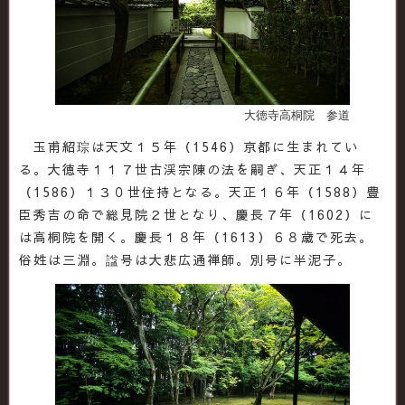
大徳寺高桐院 参道
玉甫紹琮は天文１５年（1546）京都に生まれてい
る。大徳寺１１７世古渓宗陳の法を嗣ぎ、天正１４年
（1586）１３０世住持となる。天正１６年（1588）豊
臣秀吉の命で総見院２世となり、慶長７年（1602）に
は高桐院を開く。慶長１８年（1613）６８歳で死去。
俗姓は三淵。諡号は大悲広通禅師。別号に半泥子。