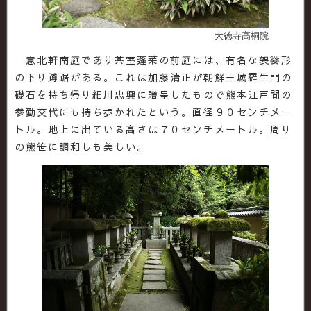
大徳寺高桐院
意北軒南庭であり茶室蓬莱の前庭には、有名な袈娑形
の下り蹲踞がある。これは加藤清正が朝鮮王城羅生門の
礎石を持ち帰り細川忠興に贈呈したもので熊本江戸間の
参勤交代にも持ち歩かれたという。直径９０センチメー
トル。地上に出ている高さは７０センチメートル。周り
の熊笹に調和しも美しい。