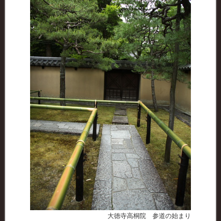
大徳寺高桐院 参道の始まり