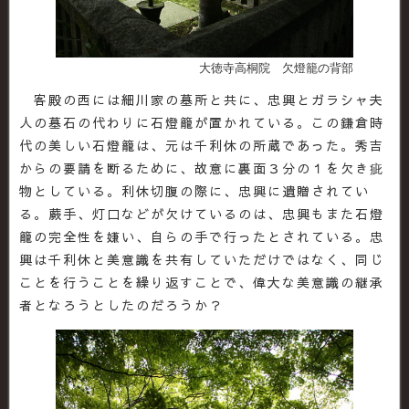
大徳寺高桐院 欠燈籠の背部
客殿の西には細川家の墓所と共に、忠興とガラシャ夫
人の墓石の代わりに石燈籠が置かれている。この鎌倉時
代の美しい石燈籠は、元は千利休の所蔵であった。秀吉
からの要請を断るために、故意に裏面３分の１を欠き疵
物としている。利休切腹の際に、忠興に遺贈されてい
る。蕨手、灯口などが欠けているのは、忠興もまた石燈
籠の完全性を嫌い、自らの手で行ったとされている。忠
興は千利休と美意識を共有していただけではなく、同じ
ことを行うことを繰り返すことで、偉大な美意識の継承
者となろうとしたのだろうか？