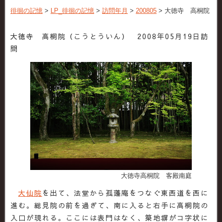
徘徊の記憶
>
LP_徘徊の記憶
>
訪問年月
>
200805
>
大徳寺 高桐院
大徳寺 高桐院（こうとういん） 2008年05月19日訪
問
大徳寺高桐院 客殿南庭
大仙院
を出て、法堂から孤蓬庵をつなぐ東西道を西に
進む。総見院の前を過ぎて、南に入ると右手に高桐院の
入口が現れる。ここには表門はなく、築地塀がコ字状に