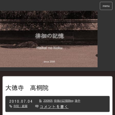
menu
大徳寺 高桐院
2010.07.04
200805
徘徊の記憶Blog
洛中
コメントを書く
寺院・庭園