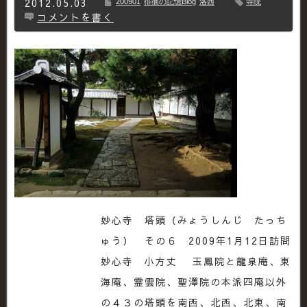
2012.05.03
200901
徘徊の記憶Blog
洛西
寺院
コメントを書く
妙心寺 塔頭（みょうしんじ たっち
ゅう） その６ 2009年1月12日訪問
妙心寺 小方丈 玉鳳院と龍泉庵、東
海庵、霊雲院、聖澤院の本派四庵以外
の４３の塔頭を南西、北西、北東、南