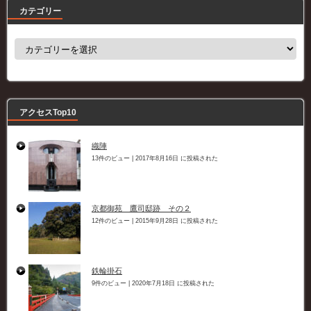
カテゴリー
カ
テ
ゴ
リ
ー
アクセスTop10
織陣
13件のビュー
|
2017年8月16日 に投稿された
京都御苑 鷹司邸跡 その２
12件のビュー
|
2015年9月28日 に投稿された
鉄輪掛石
9件のビュー
|
2020年7月18日 に投稿された