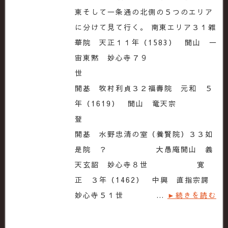
東そして一条通の北側の５つのエリア
に分けて見て行く。 南東エリア３１雑
華院 天正１１年（1583） 開山 一
宙東黙 妙心寺７９
世
開基 牧村利貞３２福壽院 元和 ５
年（1619） 開山 竜天宗
登
開基 水野忠清の室（養賢院）３３如
是院 ？ 大愚庵開山 義
天玄詔 妙心寺８世 寛
正 ３年（1462） 中興 直指宗諤
妙心寺５１世 …
►続きを読む