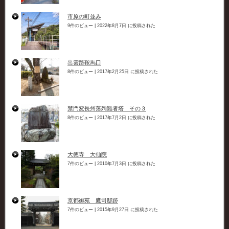
市原の町並み
9件のビュー
|
2022年8月7日 に投稿された
出雲路鞍馬口
8件のビュー
|
2017年2月25日 に投稿された
禁門変長州藩殉難者塔 その３
8件のビュー
|
2017年7月2日 に投稿された
大徳寺 大仙院
7件のビュー
|
2010年7月3日 に投稿された
京都御苑 鷹司邸跡
7件のビュー
|
2015年9月27日 に投稿された