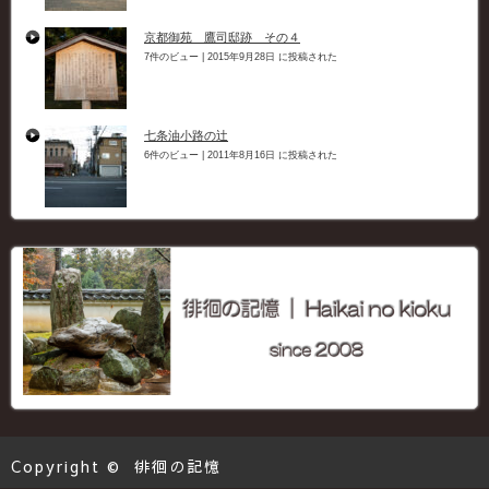
京都御苑 鷹司邸跡 その４
7件のビュー
|
2015年9月28日 に投稿された
七条油小路の辻
6件のビュー
|
2011年8月16日 に投稿された
Copyright ©
徘徊の記憶