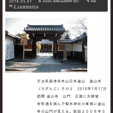
2016.05.01
201001
徘徊の記憶Blog
洛中
寺院
2 comments
天台系圓浄宗本山日本廬山 廬山寺
（ろざんじ）その２ 2010年1月17日
訪問 廬山寺 山門 正面に大師堂
寺町通を挟んで梨木神社の東側に廬山
寺の山門が見える。前回２００８年５