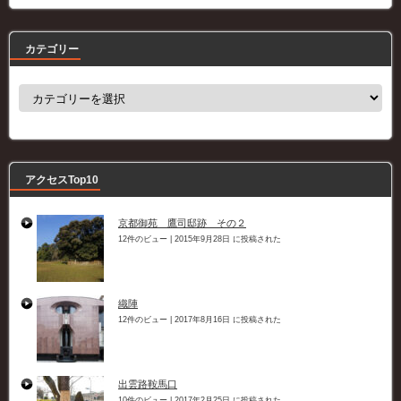
カテゴリー
カ
テ
ゴ
リ
ー
アクセスTop10
京都御苑 鷹司邸跡 その２
12件のビュー
|
2015年9月28日 に投稿された
織陣
12件のビュー
|
2017年8月16日 に投稿された
出雲路鞍馬口
10件のビュー
|
2017年2月25日 に投稿された