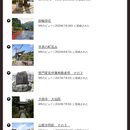
鉄輪掛石
9件のビュー
|
2020年7月18日 に投稿された
市原の町並み
9件のビュー
|
2022年8月7日 に投稿された
禁門変長州藩殉難者塔 その３
9件のビュー
|
2017年7月2日 に投稿された
大徳寺 大仙院
8件のビュー
|
2010年7月3日 に投稿された
山紫水明処 その３