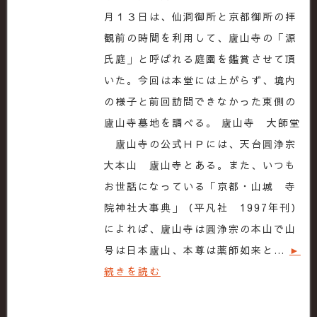
月１３日は、仙洞御所と京都御所の拝
観前の時間を利用して、廬山寺の「源
氏庭」と呼ばれる庭園を鑑賞させて頂
いた。今回は本堂には上がらず、境内
の様子と前回訪問できなかった東側の
廬山寺墓地を調べる。 廬山寺 大師堂
廬山寺の公式ＨＰには、天台圓浄宗
大本山 廬山寺とある。また、いつも
お世話になっている「京都・山城 寺
院神社大事典」（平凡社 1997年刊）
によれば、廬山寺は圓浄宗の本山で山
号は日本廬山、本尊は薬師如来と…
►
続きを読む