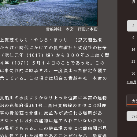
月
2
貴船神社 本宮 拝殿と本殿
9
「上賀茂のもり・やしろ・まつり」（思文閣出版
から江戸時代にかけての貴布禰社と賀茂社の紛争
16
（寛仁元年（1017）頃）から８００年以上続く関
23
４年（1871）５月１４日のことであった。この
は事勿れ的に継承され、一度決まった評定を覆す
30
示している。この項では現在の貴船神社 本宮の
« 10月
貴船川の水面よりかなり上った位置に本宮の建物
カ
沿の京都府道361号上黒田貴船線の両側には料理
亭の貴船荘の北側に家並みが途切れる場所があ
カ
テ
さなトイレ以外の建物は建てられていないため、
ゴ
リ
の場所でもある。この駐車場の奥には龍船閣が見
ー
めに建てられた楼閣であることが分かる。駐車場