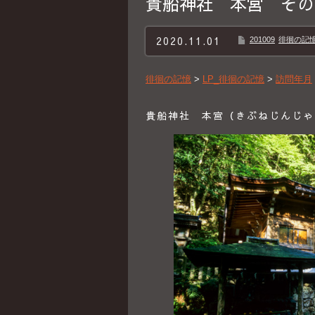
貴船神社 本宮 その
2020.11.01
201009
徘徊の記憶B
徘徊の記憶
>
LP_徘徊の記憶
>
訪問年月
貴船神社 本宮（きぶねじんじゃ 