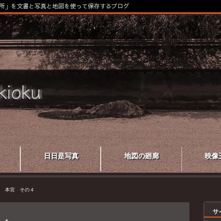
所」を文書と写真と地図を使って保存するブログ
日日是写真
地図の廻廊
映像
 本宮 その４
サ