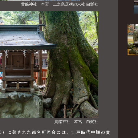
貴船神社 本宮 二之鳥居横の末社 白髭社
貴船神社 本宮 白髭社
80）に著された都名所図会には、江戸時代中期の貴