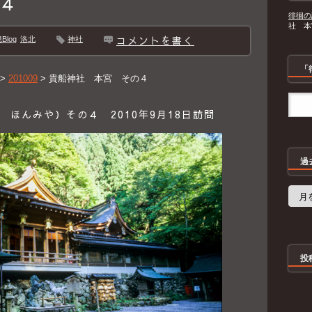
４
徘徊の
社 本
コメントを書く
log
洛北
神社
「
>
201009
>
貴船神社 本宮 その４
ほんみや）その４ 2010年9月18日訪問
過
過
去
の
記
事
投