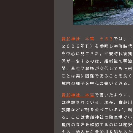
貴船神社 本宮 その３
では、
２００６年刊）を参照し室町時代
を中心に見てきた。平安時代後期
係が一変するのは、維新後の明治
間、幕府や政権が交代しても旧例
ことは実に困難であることを良く
境内の様子を中心に書いてみる。
貴船神社 本宮
で書いたように、
は建設されている。現在、貴船川
旅館などが軒を並べているが、料
る。ここは貴船神社の駐車場で小
境内の高さを確認するのには絶好
える。境内から貴船川を眺めるた