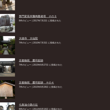
禁門変長州藩殉難者塔 その３
8件のビュー
|
2017年7月2日 に投稿された
大徳寺 大仙院
7件のビュー
|
2010年7月3日 に投稿された
京都御苑 鷹司邸跡
7件のビュー
|
2015年9月27日 に投稿された
京都御苑 鷹司邸跡 その４
7件のビュー
|
2015年9月28日 に投稿された
七条油小路の辻
6件のビュー
|
2011年8月16日 に投稿された