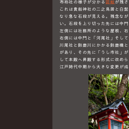
布祢社の様子が分かる
図絵
が残さ
これは貴船神社の二之鳥居と白髭
なり急な石段が見える。残念なが
い。石段を上り切った先には中門
左側には社務所のような屋根、右
右側には中門と「河尾社」そして
川尾社と鈴鹿川にかかる鈴鹿橋と
があり、その先に「うし市社」が
して本殿へ昇殿する形式に改めら
江戸時代中期から大きな変更が成