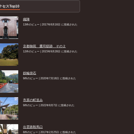
クセスTop10
織陣
13件のビュー
|
2017年8月16日 に投稿された
京都御苑 鷹司邸跡 その２
12件のビュー
|
2015年9月28日 に投稿された
鉄輪掛石
9件のビュー
|
2020年7月18日 に投稿された
市原の町並み
9件のビュー
|
2022年8月7日 に投稿された
出雲路鞍馬口
8件のビュー
|
2017年2月25日 に投稿された