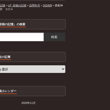
記憶
>
LP_徘徊の記憶
>
訪問年月
>
201009
>
貴船神
宮 その４
徘徊の記憶」の検索
去の記事
稿カレンダー
2020年11月