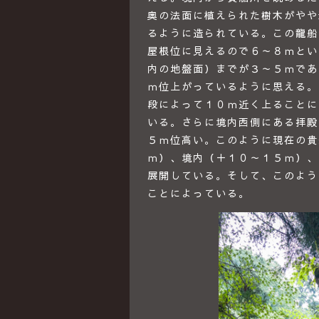
奥の法面に植えられた樹木がやや
るように造られている。この龍船
屋根位に見えるので６～８ｍとい
内の地盤面）までが３～５ｍであ
ｍ位上がっているように思える。
段によって１０ｍ近く上ることに
いる。さらに境内西側にある拝殿
５ｍ位高い。このように現在の貴
ｍ）、境内（＋１０～１５ｍ）、
展開している。そして、このよう
ことによっている。