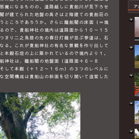
邪魔になるものの、道路越しに貴船川が見下ろせ
ア
閣が建てられた地盤の高さは２階建ての貴船荘の
うところであろうか。さらに龍船閣の床面（＝境
るので、貴船神社の境内は道路面から１０～１５
つまり二之鳥居の先の春日灯籠が並ぶ参道は、石
なる。これが貴船神社の有名な景観を作り出して
と本殿石垣の上に築かれているので境内より１．
船神社は、龍船閣の地盤面（道路面＋６～８
そして本殿（＋１２～１６ｍ）の３つのレベルに
な空間構成は貴船山の斜面を切り開いて造営した