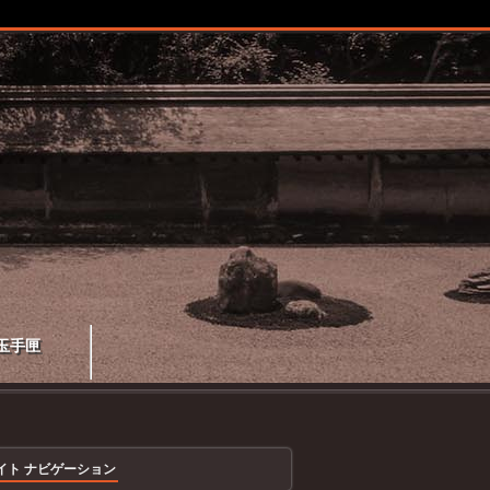
玉手匣
イト ナビゲーション