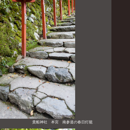
貴船神社 本宮 南参道の春日灯籠