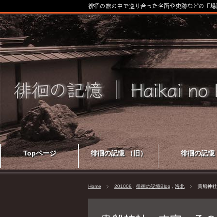
徘徊の旅の中で巡り合った名所や史跡などの「場
Topページ
徘徊の記憶 （旧）
徘徊の記憶
Home
201009
,
徘徊の記憶Blog
,
洛北
貴船神社