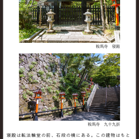
鞍馬寺 寝殿
鞍馬寺 九十九折
寝殿は転法輪堂の前、石段の横にある。この建物はもと