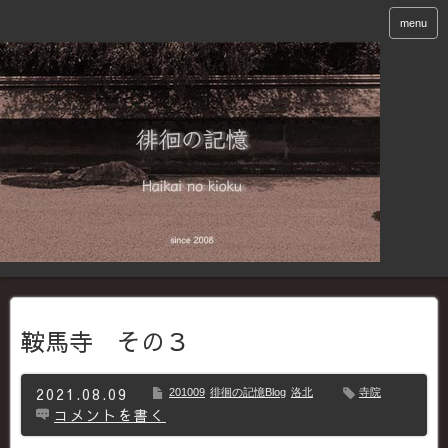
menu
鞍馬寺 その３
2021.08.09
201009
徘徊の記憶Blog
洛北
寺院
コメントを書く