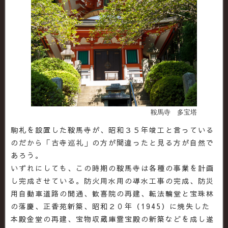
鞍馬寺 多宝塔
駒札を設置した鞍馬寺が、昭和３５年竣工と言っている
のだから「古寺巡礼」の方が間違ったと見る方が自然で
あろう。
いずれにしても、この時期の鞍馬寺は各種の事業を計画
し完成させている。防火用水用の導水工事の完成、防災
用自動車道路の開通、歓喜院の再建、転法輪堂と宝珠林
の落慶、正香苑新築、昭和２０年（1945）に焼失した
本殿金堂の再建、宝物収蔵庫霊宝殿の新築などを成し遂