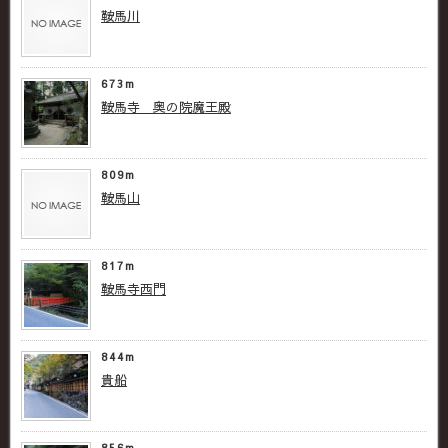
鞍馬川
673m
鞍馬寺 奥の院魔王殿
809m
鞍馬山
817m
鞍馬寺西門
844m
貴船
856m