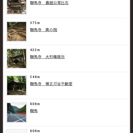
鞍馬寺 義経公背比石
375m
鞍馬寺 奥の院
422m
鞍馬寺 大杉権現社
546m
鞍馬寺 僧正ガ谷不動堂
606m
鞍馬
606m