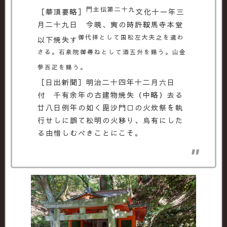
門主伝第二十九
［華頂要略］
文化十一年三
月二十九日 今暁、寅の時許鞍馬寺本堂
御代拝として国松左大夫之を遣わ
以下焼失す
さる。石泉院御尋ねとして酒五升を賜う。山金
参百疋を賜う。
［日出新聞］明治二十四年十二月六日
付 千有余年の古建物焼失（中略）去る
廿八日例年の如く毘沙門□の火炊祭を執
行せしに誤て松明の火移り、烏有にした
る由惜しむべきことにこそ。