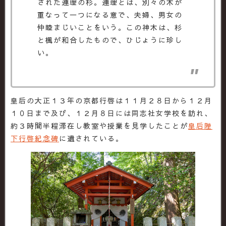
された連理の杉。連理とは、別々の木が
重なって一つになる意で、夫婦、男女の
仲睦まじいことをいう。この神木は、杉
と楓が和合したもので、ひじょうに珍し
い。
皇后の大正１３年の京都行啓は１１月２８日から１２月
１０日まで及び、１２月８日には同志社女学校を訪れ、
約３時間半程滞在し教室や授業を見学したことが
皇后陛
下行啓紀念碑
に遺されている。