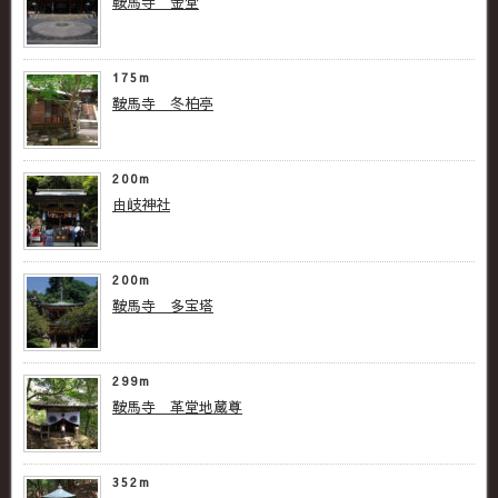
鞍馬寺 金堂
175m
鞍馬寺 冬柏亭
200m
由岐神社
200m
鞍馬寺 多宝塔
299m
鞍馬寺 革堂地蔵尊
352m