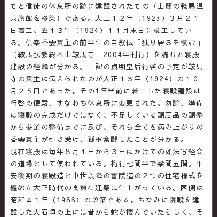
もと信徒の休息所の跡に建設されたもの（山麓の鞍馬温
泉旅館を移築）である。大正１２年（1923）３月２１
日着工、翌１３年（1924）１１月末日に竣工してい
る。信楽香雲貫主の前半生の自叙伝「独り居るを慎む」
（鞍馬弘教総本山鞍馬寺 2004年刊行）を読むと寝殿
建設の経緯が分かる。上記の貞明皇后行啓の予定が鞍馬
寺の貫主に伝えられたのが大正１３年（1924）の１０
月２５日であった。その1年半前に着工した寝殿建設は
行啓の便殿、すなわち休息所に変更された。勿論、準備
は寝殿の完成だけではなく、不足している調度品の調整
から参道の整備までに及び、それら全てを病み上がりの
香雲貫主が引き受け、孤軍奮闘したことが分かる。
現在寝殿は毎年８月１日から３日にかけての如法写経会
の道場として使われている。桁行七間半で梁間五間。平
安後期の寝殿造と中世以降の書院造の２つの住宅様式を
纏めた大正時代の良質な建築に仕上がっている。西側は
昭和４１年（1966）の増築である。ちなみに寝殿を建
設した大石垣の上には昔から蛇が棲んでいたらしく、そ