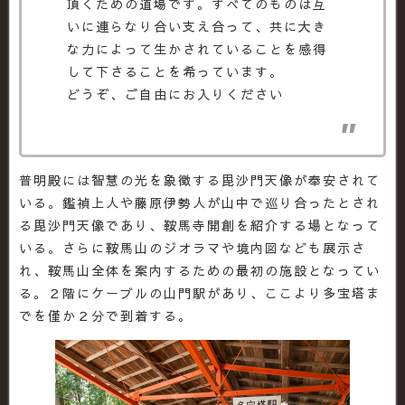
頂くための道場です。すべてのものは互
いに連らなり合い支え合って、共に大き
な力によって生かされていることを感得
して下さることを希っています。
どうぞ、ご自由にお入りください
普明殿には智慧の光を象徴する毘沙門天像が奉安されて
いる。鑑禎上人や藤原伊勢人が山中で巡り合ったとされ
る毘沙門天像であり、鞍馬寺開創を紹介する場となって
いる。さらに鞍馬山のジオラマや境内図なども展示さ
れ、鞍馬山全体を案内するための最初の施設となってい
る。２階にケーブルの山門駅があり、ここより多宝塔ま
でを僅か２分で到着する。