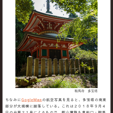
鞍馬寺 多宝塔
ちなみに
GogleMap
の航空写真を見ると、多宝塔の南東
部分が大規模に崩落している。これは２０１８年９月４
日の台風２１号によるもので、叡山電鉄も貴船口・鞍馬