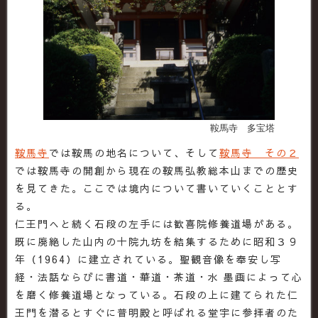
鞍馬寺 多宝塔
鞍馬寺
では鞍馬の地名について、そして
鞍馬寺 その２
では鞍馬寺の開創から現在の鞍馬弘教総本山までの歴史
を見てきた。ここでは境内について書いていくこととす
る。
仁王門へと続く石段の左手には歓喜院修養道場がある。
既に廃絶した山内の十院九坊を結集するために昭和３９
年（1964）に建立されている。聖観音像を奉安し写
経・法話ならびに書道・華道・茶道・水 墨画によって心
を磨く修養道場となっている。石段の上に建てられた仁
王門を潜るとすぐに普明殿と呼ばれる堂宇に参拝者のた