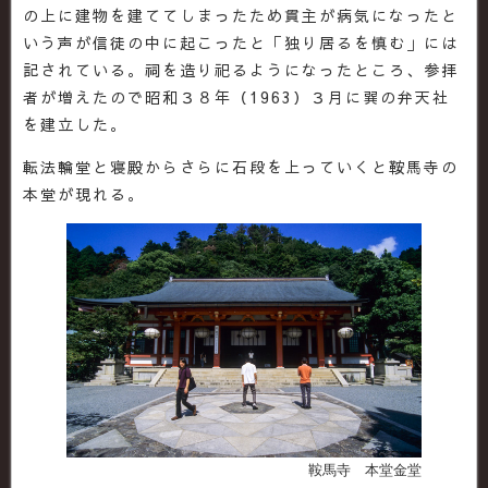
の上に建物を建ててしまったため貫主が病気になったと
いう声が信徒の中に起こったと「独り居るを慎む」には
記されている。祠を造り祀るようになったところ、参拝
者が増えたので昭和３８年（1963）３月に巽の弁天社
を建立した。
転法輪堂と寝殿からさらに石段を上っていくと鞍馬寺の
本堂が現れる。
鞍馬寺 本堂金堂