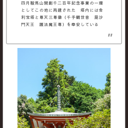
四月鞍馬山開創千二百年記念事業の一環
としてこの地に再建された 塔内には舎
利宝塔と尊天三尊像（千手観世音 毘沙
門天王 護法魔王尊）を奉安している