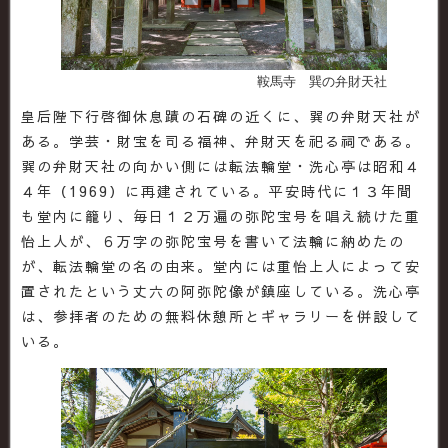
鞍馬寺 巽の弁財天社
皇后陛下行啓御休息蹟の石碑の近くに、巽の弁財天社が
ある。学芸・財宝を司る福神、弁財天を祀る祠である。
巽の弁財天社の向かい側には転法輪堂・洗心亭は昭和４
４年（1969）に再建されている。平安時代に１３年間
も堂内に籠り、毎日１２万遍の弥陀宝号を唱え続けた重
怡上人が、６万字の弥陀宝号を書いて法輪に納めたの
が、転法輪堂の名の由来。堂内には重怡上人によって安
置されたという丈六の阿弥陀像が鎮座している。洗心亭
は、参拝者のための無料休憩所とギャラリーを併設して
いる。