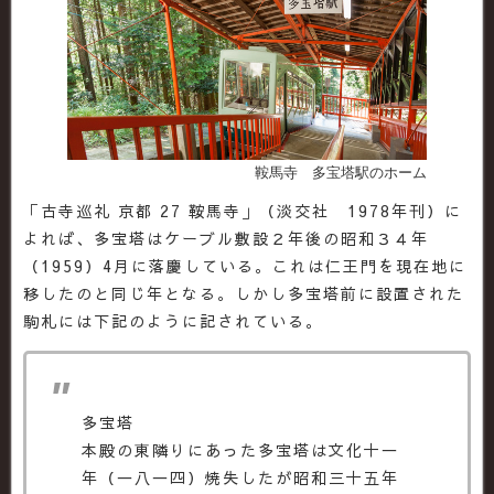
鞍馬寺 多宝塔駅のホーム
「古寺巡礼 京都 27 鞍馬寺」（淡交社 1978年刊）に
よれば、多宝塔はケーブル敷設２年後の昭和３４年
（1959）4月に落慶している。これは仁王門を現在地に
移したのと同じ年となる。しかし多宝塔前に設置された
駒札には下記のように記されている。
多宝塔
本殿の東隣りにあった多宝塔は文化十一
年（一八一四）焼失したが昭和三十五年