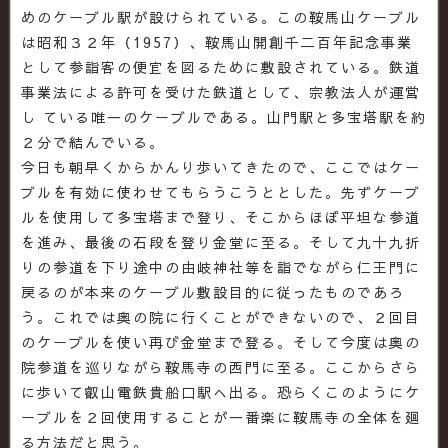
めのケーブル駅が設けられている。この鞍馬山ケーブル
は昭和３２年（1957）、鞍馬山開創千二百年記念事業
として参詣客の便宜を図るために敷設されている。鉄道
事業法による許可を受けた鉄道として、宗教法人が運営
し ている唯一のケーブルである。山門駅と多宝塔駅を約
２分で結んでいる。
今日も朝早くからかんり歩いてきたので、ここではケー
ブルを有効に使わせてもらうこうととした。先ずケーブ
ルを使用して多宝塔まで登り、そこからほぼ平坦な参道
を進み、最後の石段を登り金堂に至る。そして九十九折
りの参道を下り途中の由岐神社等を詣でながら仁王門に
戻るのが本来のケーブル敷設目的に従ったものであろ
う。これでは奥の院に行くことができないので、２回目
のケーブルを使い再び金堂まで登る。そして今度は奥の
院参道を巡りながら鞍馬寺の西門に至る。ここからさら
に歩いて叡山電鉄貴船口駅へ出る。恐らくこのようにケ
ーブルを２回使用することが一番楽に鞍馬寺の全体を廻
る方法だと思う。