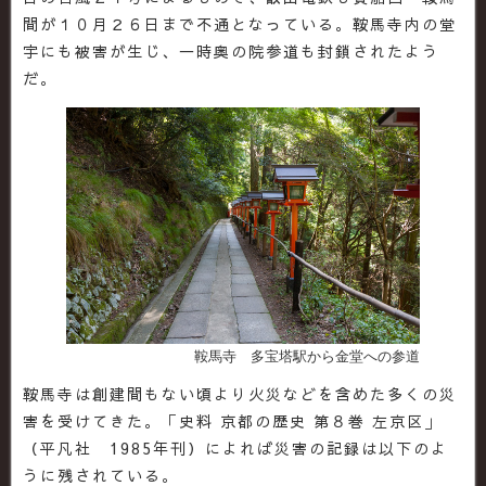
間が１０月２６日まで不通となっている。鞍馬寺内の堂
宇にも被害が生じ、一時奥の院参道も封鎖されたよう
だ。
鞍馬寺 多宝塔駅から金堂への参道
鞍馬寺は創建間もない頃より火災などを含めた多くの災
害を受けてきた。「史料 京都の歴史 第８巻 左京区」
（平凡社 1985年刊）によれば災害の記録は以下のよ
うに残されている。