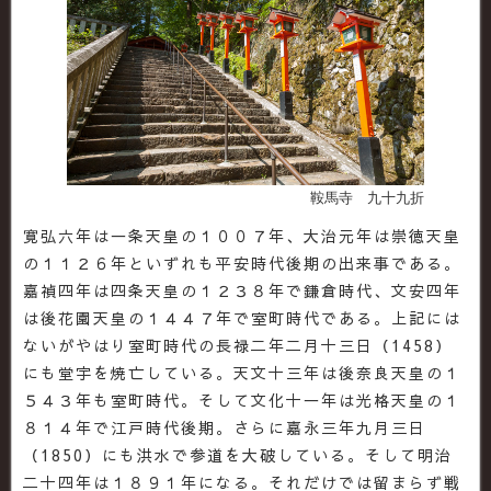
鞍馬寺 九十九折
寛弘六年は一条天皇の１００７年、大治元年は崇徳天皇
の１１２６年といずれも平安時代後期の出来事である。
嘉禎四年は四条天皇の１２３８年で鎌倉時代、文安四年
は後花園天皇の１４４７年で室町時代である。上記には
ないがやはり室町時代の長禄二年二月十三日（1458）
にも堂宇を焼亡している。天文十三年は後奈良天皇の１
５４３年も室町時代。そして文化十一年は光格天皇の１
８１４年で江戸時代後期。さらに嘉永三年九月三日
（1850）にも洪水で参道を大破している。そして明治
二十四年は１８９１年になる。それだけでは留まらず戦