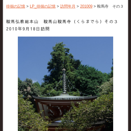
徘徊の記憶
>
LP_徘徊の記憶
>
訪問年月
>
201009
>
鞍馬寺 その３
鞍馬弘教総本山 鞍馬山鞍馬寺（くらまでら）その３
2010年9月18日訪問