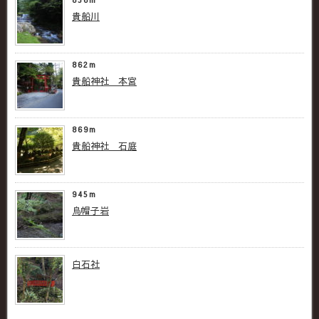
貴船川
862m
貴船神社 本宮
869m
貴船神社 石庭
945m
烏帽子岩
白石社