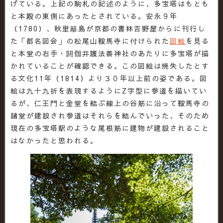
げている。上記の駒札の記述のように、多宝塔はもとも
と本殿の東側にあったとされている。安永９年
（1780）、秋里籬島が京都の書林吉野屋からに刊行し
た「都名図会」の松尾山鞍馬寺に付けられた
図絵
を見る
と本堂の右手・閼伽井護法善神社のあたりに多宝塔が描
かれていることが確認できる。この図絵は焼失したとす
る文化11年（1814）より３０年以上前の姿である。図
絵は九十九折を表現するようにZ字型に参道を描いてい
るが、仁王門と金堂を結ぶ線上の谷筋に沿って鞍馬寺の
諸堂が建設され参道はそれらを結んでいった、そのため
現在の多宝塔駅のような尾根筋に建物が建設されること
はなかったと思われる。