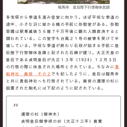
鞍馬寺 皇后陛下行啓御休息蹟
多宝塔から参道を進み金堂に向かう。ほぼ平坦な参道の
途中、小さな沢に架かる橋の手前に弥勒堂がある。弥勒
菩薩は釈尊滅後５６億７千万年後に顕れ人類救済すると
謂われている。この堂宇も台風２１号の被害を受けて半
壊している。平坦な参道が終わり石段が始まる手前に皇
后陛下行啓御休息蹟と記された石碑が建つ。大正天皇の
皇后である貞明皇后が大正１３年（1924）１２月３日
の行啓の際に休息された場所とされている。ちなみに
貴
船神社 奥宮 その２
でも記したように、皇后は鞍馬寺
と共に貴船神社へも行啓されている。奥宮の連理の杉に
設置された駒札には下記のように記されている。
連理の杉（御神木）
貞明皇后御参拝の折（大正十三年）賞賛