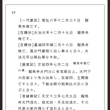
［一代要記］寛弘六年十二月三十日 鞍
馬寺焼亡す。
[百錬抄]大治元年十二月十九日 鞍馬寺
焼亡す。
[百錬抄]嘉禎四年閏二月十六日 鞍馬寺
焼亡、毘沙門像取り出し奉ると云々。大
治元年以降此事なき歟。
鞍馬寺焼亡
［康富記］文安四年七月二日
の事、
鞍馬寺大門幷に多宝塔炎上。大門下
の在家より失火出来し、在家四、五間焼
亡すと云々。下総法師の姑家此の災に及
ぶと云々。
［言継卿記］天文十三年七月九日 鞍馬
寺大門流れ、戒光坊・月生坊流れ、その
外里の家共残らず流れると云々。