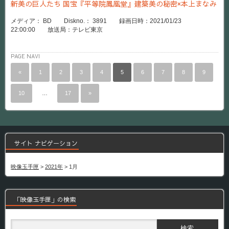
新美の巨人たち 国宝『平等院鳳凰堂』建築美の秘密×本上まなみ
メディア： BD Diskno.： 3891 録画日時：2021/01/23
22:00:00 放送局：テレビ東京
PAGE NAVI
«
1
2
3
4
5
6
7
8
9
10
…
17
»
サイト ナビゲーション
映像玉手匣
>
2021年
>
1月
「映像玉手匣」の検索