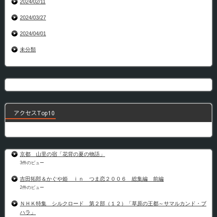
2024/02/11
2024/03/27
2024/04/01
未分類
アクセスTop10
京都 山里の宿「花背の夏の物語」
3件のビュー
吉田拓郎＆かぐや姫 ｉｎ つま恋２００６ 総集編 前編
2件のビュー
ＮＨＫ特集 シルクロード 第２部（１２）「草原の王都～サマルカンド・ブ
ハラ」