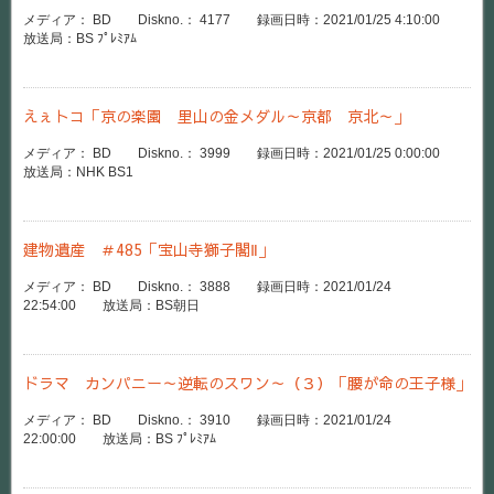
メディア： BD Diskno.： 4177 録画日時：2021/01/25 4:10:00
放送局：BS ﾌﾟﾚﾐｱﾑ
えぇトコ「京の楽園 里山の金メダル～京都 京北～」
メディア： BD Diskno.： 3999 録画日時：2021/01/25 0:00:00
放送局：NHK BS1
建物遺産 ＃485「宝山寺獅子閣Ⅱ」
メディア： BD Diskno.： 3888 録画日時：2021/01/24
22:54:00 放送局：BS朝日
ドラマ カンパニー～逆転のスワン～（３）「腰が命の王子様」
メディア： BD Diskno.： 3910 録画日時：2021/01/24
22:00:00 放送局：BS ﾌﾟﾚﾐｱﾑ