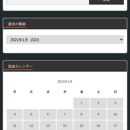
過去の番組
過
去
の
番
組
放送カレンダー
2021年1月
月
火
水
木
金
土
日
1
2
3
4
5
6
7
8
9
10
11
12
13
14
15
16
17