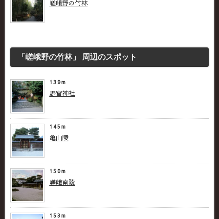
嵯峨野の竹林
「嵯峨野の竹林」 周辺のスポット
139m
野宮神社
145m
亀山陵
150m
嵯峨南陵
153m