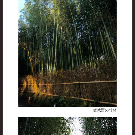
嵯峨野の竹林