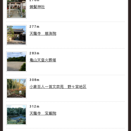
御髪神社
277m
天龍寺 慈済院
283m
亀山天皇火葬塚
308m
小倉百人一首文芸苑 野々宮地区
312m
天龍寺 宝厳院