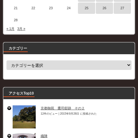
21
22
23
24
25
26
27
28
« 1月
3月 »
カテゴリー
カ
テ
ゴ
リ
ー
アクセスTop10
京都御苑 鷹司邸跡 その２
12件のビュー
|
2015年9月28日 に投稿された
織陣