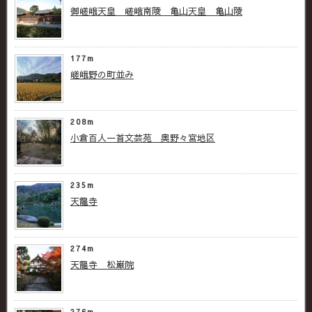
御嵯峨天皇 嵯峨南陵 亀山天皇 亀山陵
177m
嵯峨野の町並み
208m
小倉百人一首文芸苑 奥野々宮地区
235m
天龍寺
274m
天龍寺 松巌院
276m