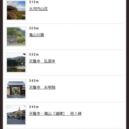
315m
大河内山荘
320m
亀山公園
332m
天龍寺 弘源寺
343m
天龍寺 永明院
343m
天龍寺・嵐山【道標】 他１碑