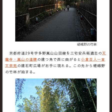
嵯峨野の竹林
京都府道29号宇多野嵐山山田線を三宅安兵衛遺志の
天
龍寺・嵐山の道標
の建つ角で西に曲がると
小倉百人一首
文芸苑
の建石町広場が右手に現れる。この先から嵯峨野
の竹林が始まる。