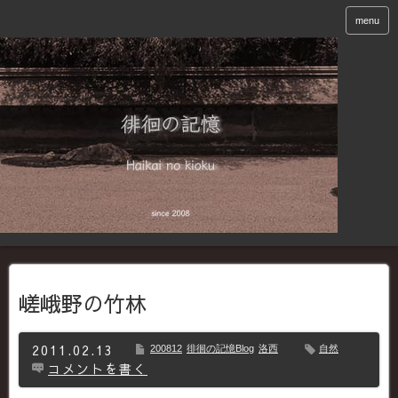
menu
嵯峨野の竹林
2011.02.13
200812
徘徊の記憶Blog
洛西
自然
コメントを書く