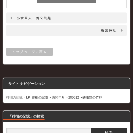
小倉百人一首文芸苑
野宮神社
トップページに戻る
サイト ナビゲーション
徘徊の記憶
>
LP_徘徊の記憶
>
訪問年月
>
200812
>
嵯峨野の竹林
「徘徊の記憶」の検索