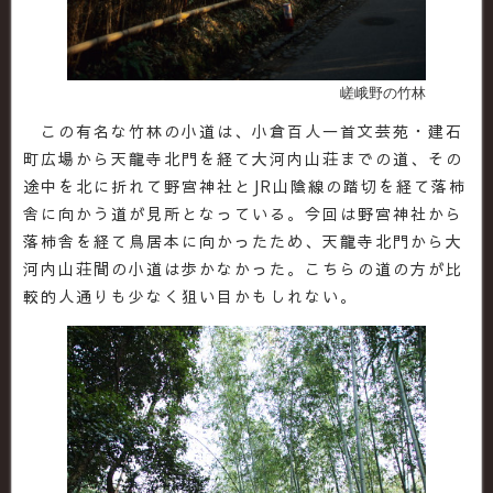
嵯峨野の竹林
この有名な竹林の小道は、小倉百人一首文芸苑・建石
町広場から天龍寺北門を経て大河内山荘までの道、その
途中を北に折れて野宮神社とJR山陰線の踏切を経て落柿
舎に向かう道が見所となっている。今回は野宮神社から
落柿舎を経て鳥居本に向かったため、天龍寺北門から大
河内山荘間の小道は歩かなかった。こちらの道の方が比
較的人通りも少なく狙い目かもしれない。