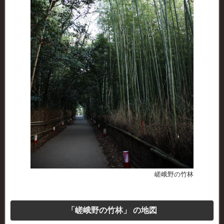
嵯峨野の竹林
「嵯峨野の竹林」 の地図