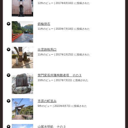
12件のビュー
|
2017年8月16日 に投稿された
鉄輪掛石
11件のビュー
|
2020年7月18日 に投稿された
出雲路鞍馬口
11件のビュー
|
2017年2月25日 に投稿された
禁門変長州藩殉難者塔 その３
10件のビュー
|
2017年7月2日 に投稿された
市原の町並み
9件のビュー
|
2022年8月7日 に投稿された
山紫水明処 その３