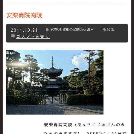
安樂壽院南陵
2011.10.21
200901
徘徊の記憶Blog
洛南
陵墓
コメントを書く
安樂壽院南陵（あんらくじゅいんのみ
なみのみささぎ） 2009年1月11日訪