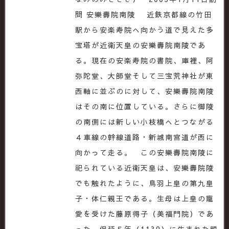
問 安樂壽院南陵 近鉄京都線の竹田
駅から安楽寿院へ向かう道で見えた多
宝塔が近衛天皇の安樂壽院南陵であ
る。現在の安楽寿院の書院、庫裡、阿
弥陀堂、大師堂そして三宝荒神社が東
西軸に並ぶのに対して、安樂壽院南陵
はその南に位置している。さらに御陵
の南側には新しい小枝橋へとつながる
４車線の幹線道路・新城南宮道が西に
向かって走る。 この安樂壽院南陵に
祀られている近衛天皇は、安樂壽院陵
でも触れたように、鳥羽上皇の第九皇
子・体仁親王である。生母は上皇の寵
愛を受けた藤原得子（美福門院）であ