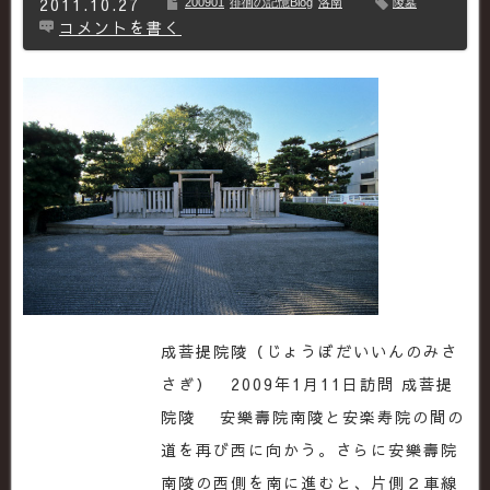
2011.10.27
200901
徘徊の記憶Blog
洛南
陵墓
コメントを書く
成菩提院陵（じょうぼだいいんのみさ
さぎ） 2009年1月11日訪問 成菩提
院陵 安樂壽院南陵と安楽寿院の間の
道を再び西に向かう。さらに安樂壽院
南陵の西側を南に進むと、片側２車線