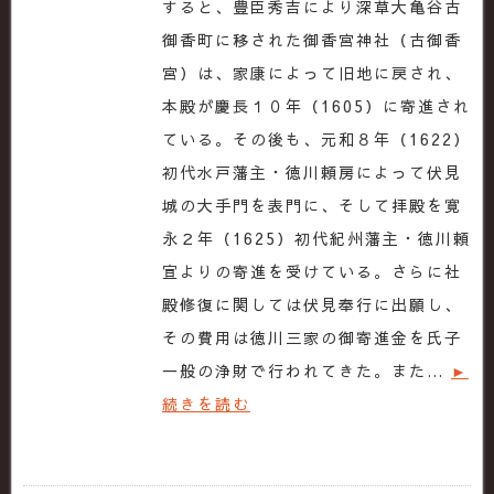
すると、豊臣秀吉により深草大亀谷古
御香町に移された御香宮神社（古御香
宮）は、家康によって旧地に戻され、
本殿が慶長１０年（1605）に寄進され
ている。その後も、元和８年（1622）
初代水戸藩主・徳川頼房によって伏見
城の大手門を表門に、そして拝殿を寛
永２年（1625）初代紀州藩主・徳川頼
宣よりの寄進を受けている。さらに社
殿修復に関しては伏見奉行に出願し、
その費用は徳川三家の御寄進金を氏子
一般の浄財で行われてきた。また…
►
続きを読む