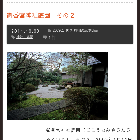
御香宮神社庭園 その２
2011.10.03
200901
伏見
徘徊の記憶Blog
1件
神社・庭園
御香宮神社庭園（ごこうのみやじんじ
ゃていえん）その２ 2009年1月11日