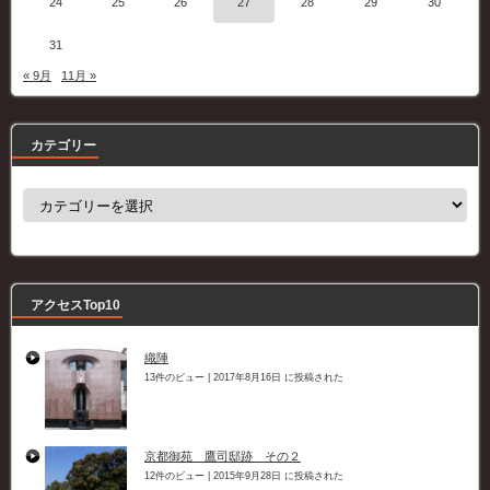
24
25
26
27
28
29
30
31
« 9月
11月 »
カテゴリー
カ
テ
ゴ
リ
ー
アクセスTop10
織陣
13件のビュー
|
2017年8月16日 に投稿された
京都御苑 鷹司邸跡 その２
12件のビュー
|
2015年9月28日 に投稿された