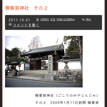
御香宮神社 その２
2011.10.01
200901
伏見
徘徊の記憶Blog
神社
コメントを書く
御香宮神社（ごこうのみやじんじゃ）
その２ 2009年1月11日訪問 御香宮