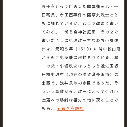
責任をとって自害した薩摩藩家老・平
田靭負、寺田屋事件の薩摩九烈士とと
もに触れているが、ここで改めて書い
てみる。 御香宮神社庭園 その２で
書いたように小堀政一すなわち小堀遠
州は、元和５年（1619）に備中松山藩
から近江小室藩に移封されている。政
一の父・小堀政次はもともと近江国坂
田郡小堀村（現在の滋賀県長浜市）の
土豪で、浅井長政の家臣であった。そ
ういう事情から、政一にとって近江小
室藩への移封は祖先の地に戻ることで
もあ…
►続きを読む