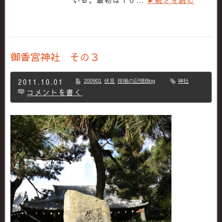
御香宮神社 その３
2011.10.01
200901
伏見
徘徊の記憶Blog
神社
コメントを書く