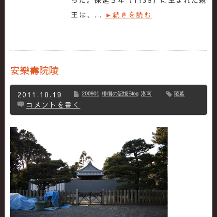
った。保延５年（1139）に生まれた親
王は、…
►続きを読む
安樂壽院陵
2011.10.19
200901
徘徊の記憶Blog
洛南
陵墓
コメントを書く