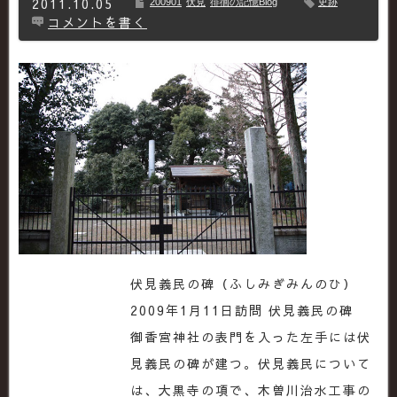
2011.10.05
200901
伏見
徘徊の記憶Blog
史跡
コメントを書く
伏見義民の碑（ふしみぎみんのひ）
2009年1月11日訪問 伏見義民の碑
御香宮神社の表門を入った左手には伏
見義民の碑が建つ。伏見義民について
は、大黒寺の項で、木曽川治水工事の