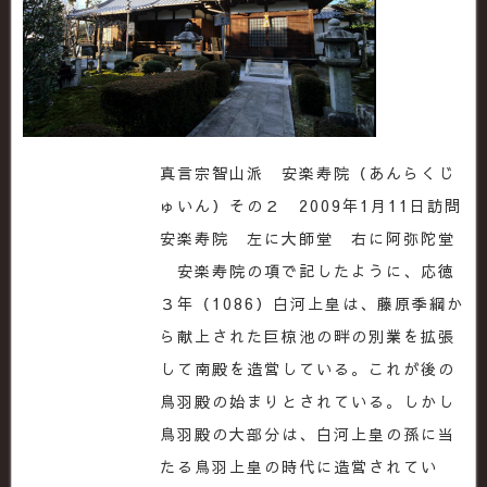
真言宗智山派 安楽寿院（あんらくじ
ゅいん）その２ 2009年1月11日訪問
安楽寿院 左に大師堂 右に阿弥陀堂
安楽寿院の項で記したように、応徳
３年（1086）白河上皇は、藤原季綱か
ら献上された巨椋池の畔の別業を拡張
して南殿を造営している。これが後の
鳥羽殿の始まりとされている。しかし
鳥羽殿の大部分は、白河上皇の孫に当
たる鳥羽上皇の時代に造営されてい