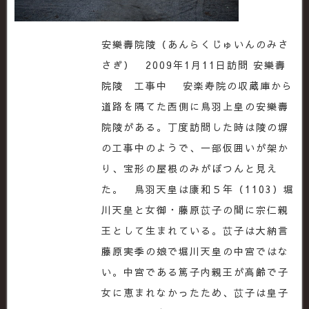
安樂壽院陵（あんらくじゅいんのみさ
さぎ） 2009年1月11日訪問 安樂壽
院陵 工事中 安楽寿院の収蔵庫から
道路を隔てた西側に鳥羽上皇の安樂壽
院陵がある。丁度訪問した時は陵の塀
の工事中のようで、一部仮囲いが架か
り、宝形の屋根のみがぽつんと見え
た。 鳥羽天皇は康和５年（1103）堀
川天皇と女御・藤原苡子の間に宗仁親
王として生まれている。苡子は大納言
藤原実季の娘で堀川天皇の中宮ではな
い。中宮である篤子内親王が高齢で子
女に恵まれなかったため、苡子は皇子