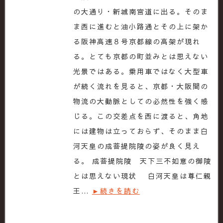
の大通り・新城南宮道に出る。そのま
ま西に進むと油小路通とその上に架か
る阪神高速８号京都線の高架が現れ
る。とても京都の町並みとは思えない
光景ではある。乗用車ではなく大型車
が続く流れを見ると、京都・大阪間の
物流の大動脈としての必然性を強く感
じる。この交差点を西に渡ると、角地
には建物は立っておらず、そのまま白
河天皇の成菩提院陵の姿が良く見え
る。 成菩提院陵 天下三不如意の御陵
とは思えない現状 白河天皇は尊仁親
王…
►続きを読む