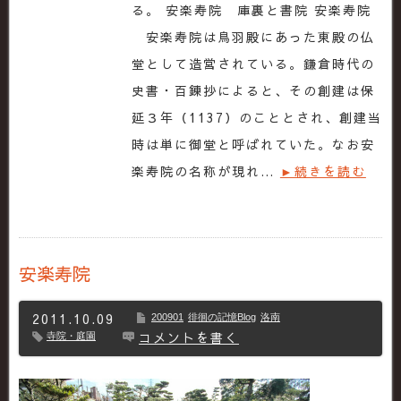
る。 安楽寿院 庫裏と書院 安楽寿院
安楽寿院は鳥羽殿にあった東殿の仏
堂として造営されている。鎌倉時代の
史書・百錬抄によると、その創建は保
延３年（1137）のこととされ、創建当
時は単に御堂と呼ばれていた。なお安
楽寿院の名称が現れ…
►続きを読む
安楽寿院
2011.10.09
200901
徘徊の記憶Blog
洛南
コメントを書く
寺院・庭園