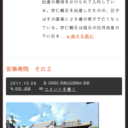
出産の期待をかけられて入内してい
る。宗仁親王を出産したものの、苡子
はその直後に２８歳の若さで亡くなっ
ている。宗仁親王は祖父の白河法皇の
下に引き…
►続きを読む
安楽寿院 その２
2011.10.09
200901
徘徊の記憶Blog
洛南
コメントを書く
寺院・庭園