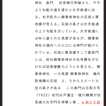
神社 表門 伏見奉行所跡から、やや
上り勾配の道を進むと大手筋通に出
る。右手前方に御香宮神社の石垣と築
地塀が見える。石垣の高さは大手筋通
の上り勾配を示している。大手筋通に
は朱に塗られた鳥居があるが、御香宮
神社の境内への入口には神門が設けら
れている。石垣に築地塀そして薬医門
とは、府社御香宮神社の社号標石がな
ければ武家屋敷のようにも見える。 御
香宮神社 一の鳥居 御香宮神社 境内
西南隅の石垣 ２．５から３メートル
位の高さがある この表門は元和８年
（1622）初代水戸藩主・徳川頼房が伏
見城の大手門を拝領し寄…
►続きを読