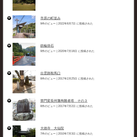
市原の町並み
9件のビュー
|
2022年8月7日 に投稿された
鉄輪掛石
9件のビュー
|
2020年7月18日 に投稿された
出雲路鞍馬口
8件のビュー
|
2017年2月25日 に投稿された
禁門変長州藩殉難者塔 その３
8件のビュー
|
2017年7月2日 に投稿された
大徳寺 大仙院
7件のビュー
|
2010年7月3日 に投稿された