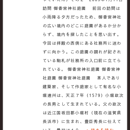
訪問 御香宮神社庭園 前回の訪問は
小雨降る夕方だったため、御香宮神社
の広い境内のどこに庭園があるか分か
らず、境内を探したことを思い出す。
今回は拝殿の西側にある社務所に迷わ
ずに向かう。この庭園の謂れが記され
ている駒札が社務所の入口前に立てら
れている。 御香宮神社庭園 御香宮神
社庭園 御香宮神社庭園 茶人であり
建築家、そして作庭家として有名な小
堀遠州は、天正７年（1579）小堀政次
の長男として生まれている。父の政次
は近江国坂田郡小堀村（現在の滋賀県
長浜市）に生まれ、豊臣秀長に仕えて
いる。最初は１０…
►続きを読む