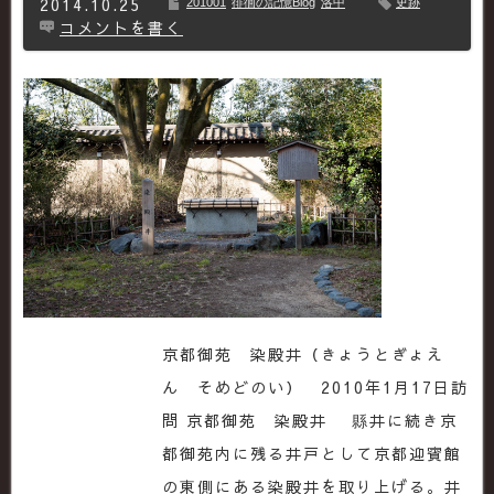
2014.10.25
201001
徘徊の記憶Blog
洛中
史跡
コメントを書く
京都御苑 染殿井（きょうとぎょえ
ん そめどのい） 2010年1月17日訪
問 京都御苑 染殿井 縣井に続き京
都御苑内に残る井戸として京都迎賓館
の東側にある染殿井を取り上げる。井