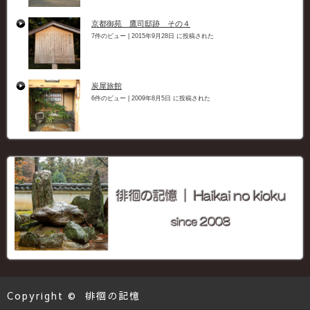
京都御苑 鷹司邸跡 その４
7件のビュー
|
2015年9月28日 に投稿された
炭屋旅館
6件のビュー
|
2009年8月5日 に投稿された
Copyright ©
徘徊の記憶