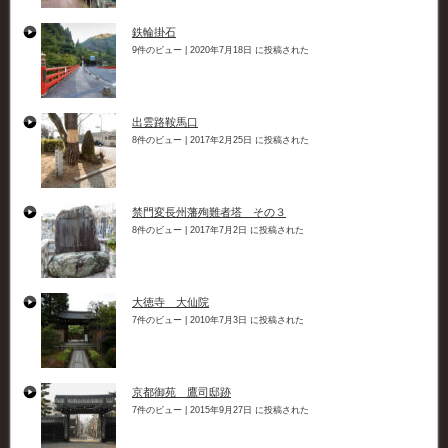
鉄輪掛石
9件のビュー
|
2020年7月18日 に投稿された
出雲路鞍馬口
8件のビュー
|
2017年2月25日 に投稿された
禁門変長州藩殉難者塔 その３
8件のビュー
|
2017年7月2日 に投稿された
大徳寺 大仙院
7件のビュー
|
2010年7月3日 に投稿された
京都御苑 鷹司邸跡
7件のビュー
|
2015年9月27日 に投稿された