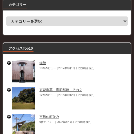
カテゴリー
カ
テ
ゴ
リ
ー
アクセスTop10
織陣
13件のビュー
|
2017年8月16日 に投稿された
京都御苑 鷹司邸跡 その２
12件のビュー
|
2015年9月28日 に投稿された
市原の町並み
9件のビュー
|
2022年8月7日 に投稿された