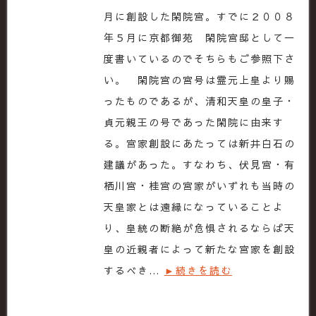
月に創設した閑院宮。すでに２００８
年５月に京都御苑 閑院宮邸として一
度書いているのでそちらもご参照下さ
い。 閑院宮の宮号は霊元上皇より賜
ったものであるが、清和天皇の皇子・
貞元親王の号であった閑院に由来す
る。宮家創設にあたっては新井白石の
建議があった。すなわち、伏見宮・有
栖川宮・桂宮の宮家がいずれも当時の
天皇家とは遠縁になっていることよ
り、皇統の断絶が危惧されるならば天
皇の近親者によって新たな宮家を創設
するべき…
►続きを読む