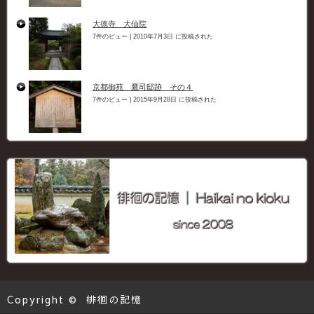
大徳寺 大仙院
7件のビュー
|
2010年7月3日 に投稿された
京都御苑 鷹司邸跡 その４
7件のビュー
|
2015年9月28日 に投稿された
Copyright ©
徘徊の記憶