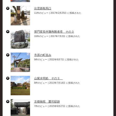
出雲路鞍馬口
11件のビュー
|
2017年2月25日 に投稿された
禁門変長州藩殉難者塔 その３
10件のビュー
|
2017年7月2日 に投稿された
市原の町並み
9件のビュー
|
2022年8月7日 に投稿された
山紫水明処 その３
8件のビュー
|
2013年7月14日 に投稿された
京都御苑 鷹司邸跡
7件のビュー
|
2015年9月27日 に投稿された