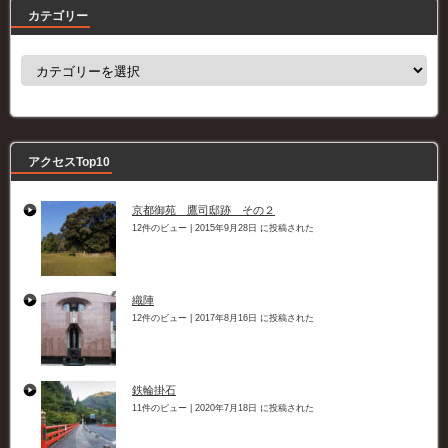
カテゴリー
カ
テ
ゴ
リ
ー
アクセスTop10
京都御苑 鷹司邸跡 その２
12件のビュー
|
2015年9月28日 に投稿された
織陣
12件のビュー
|
2017年8月16日 に投稿された
鉄輪掛石
11件のビュー
|
2020年7月18日 に投稿された