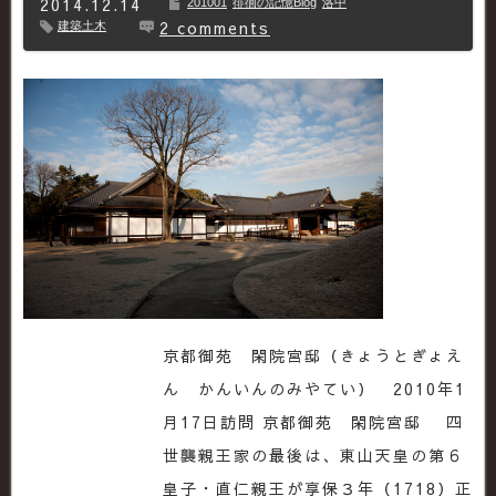
2014.12.14
201001
徘徊の記憶Blog
洛中
2 comments
建築土木
京都御苑 閑院宮邸（きょうとぎょえ
ん かんいんのみやてい） 2010年1
月17日訪問 京都御苑 閑院宮邸 四
世襲親王家の最後は、東山天皇の第６
皇子・直仁親王が享保３年（1718）正