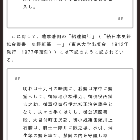
久し。
こに対して、薩摩藩側の「紹述編年」（「続日本史籍
協会叢書 史籍雑纂 一」（東京大学出版会 1912年
発行 1977年覆刻））には下記のように記されてい
る。
明れは十九日の昧爽に、我勢は第中に勢
揃へして、御家老小松帯刀、御側役西郷
吉之助、御軍役奉行伊地知正治等謀主と
なり、夫々の手くはりし、御公達図書
殿、大目付町田民部、御小姓組番頭川上
右膳は、府士一隊并に隈之城、水引、蒲
生等の勢を率ひ、禁閥の内を守護し奉