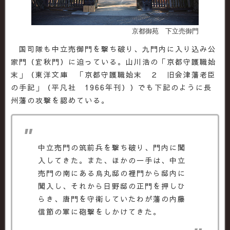
京都御苑 下立売御門
国司隊も中立売御門を撃ち破り、九門内に入り込み公
家門（宜秋門）に迫っている。山川浩の「京都守護職始
末」（東洋文庫 「京都守護職始末 ２ 旧会津藩老臣
の手記」（平凡社 1966年刊））でも下記のように長
州藩の攻撃を認めている。
中立売門の筑前兵を撃ち破り、門内に闖
入してきた。また、ほかの一手は、中立
売門の南にある烏丸邸の裡門から邸内に
闖入し、それから日野邸の正門を押しひ
らき、唐門を守衛していたわが藩の内藤
信節の軍に砲撃をしかけてきた。