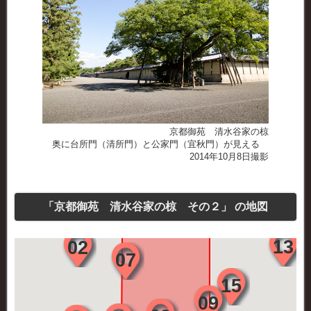
京都御苑 清水谷家の椋
奥に台所門（清所門）と公家門（宜秋門）が見える
2014年10月8日撮影
「京都御苑 清水谷家の椋 その２」 の地図