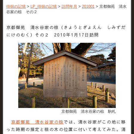
徘徊の記憶
>
LP_徘徊の記憶
>
訪問年月
>
201001
>
京都御苑 清水
谷家の椋 その２
京都御苑 清水谷家の椋（きょうとぎょえん しみずだ
にけのむく）その２ 2010年1月17日訪問
京都御苑 清水谷家の椋 駒札
京都御苑 清水谷家の椋
では、清水谷家がこの地に移
った時期の推定と椋の木の位置に付いて考えてみた。清