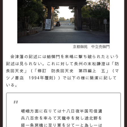
京都御苑 中立売御門
会津藩の記述には蛤御門を来嶋に撃ち破られたという
記述は見られない。これに対して長州の末松謙澄は「防
長回天史」（「修訂 防長回天史 第四編上 五」（マ
ツノ書店 1994年覆刻））で以下の様に簡潔に記して
いる。
嵯峨方面に在りては十八日夜半国司信濃
兵八百余を率ゐて天龍寺を発し途北野を
経一条戻橋に至り軍を分て一と為し一は