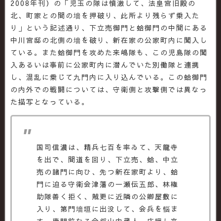
2008年刊）の「児玉の隊は憤激して、法皇宮旧殿の
北、町家との間の墻を押破り、此所より残らず乗入た
り」という記述通り、下立売御門と蛤御門の中間にある
中川宮邸の北側の墻を破り、新在家の公家町内に闖入し
ている。また蛤御門を攻めた来嶋隊も、この児島隊の闖
入あるいは事前に公家町内に潜んでいた別働隊と連携
し、混乱に乗じて九門内に入り込んでいる。この蛤御門
の内外での戦闘については、守衛側と攻撃側では異なっ
た描写となっている。
国司信濃は、精兵七百を率ゐて、天龍寺
を出で、間道を回り、下立売、蛤、中立
売の諸門に向ひ、先つ新在家町より、蛤
門に迫る守衛会津藩の一瀬伝五郎、林権
助隊善く拒く、賊更に近隣の公卿屋敷に
入り、第門墻垣に出没して、会兵を悩ま
す、唐門前なる会将山内蔵人、応援し来