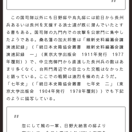
この国司隊以外にも日野邸や烏丸邸には前日から長州
兵あるいは長州を支援する浪士達が既に潜んでいたとす
る書もある。国司隊の九門内での攻撃を公家門に集中し
たようである。桑名藩の加太邦憲は「維新史料編纂会講
演速記録」（「続日本史籍協会叢書 維新史料編纂会講
演速記録 一」（東京大学出版会 1911年発行 1977
年覆刻））で、中立売御門から直進した長州兵の数はあ
まり多くなく、台所門周辺での目立った交戦はなかった
と語っている。ここでの戦闘は激烈を極めたようだ。
「七年史」（「続日本史籍協会叢書 七年史 二」（東
京大学出版会 1904年発行 1978年覆刻））でも下記
のように描写している。
忽にして賊の一軍、日野大納言の邸より