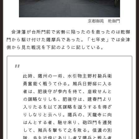
京都御苑 乾御門
会津藩が台所門前で劣勢に陥ったのを救ったのは乾御
門から駆け付けた薩摩兵であった。「七年史」では会津
側から見た戦況を下記のように記している。
此時、薩州の一将、水引物主野村勘兵衛
勇奮能く戦うて仆る。賊兵日野邸に入る
者は、肥後守が参内を待て、鏖殺せんと
の謀略なりしも、肥後守は、建春門より
入りたるを以て其謀略を逞うするを得ざ
りしなりと云へり。薩兵の、天龍寺に向
はんとする者、馳せ来り、砲四門を連発
して、賊兵を撃ちて之を敗る。信濃の別
隊、烏丸近傍にありし者又薩兵と戦ふ者