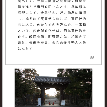
突出して、会将内藤近之助が隊の側面を
襲ひ進んで唐門を犯さんとす、兵勢頗る
猛烈にして、会兵沮む、近之助急に指揮
し、槍を執て突貫せしめれば、窪田伴治
声に応じ、自から姓名を呼んで、一番槍
といひ、疾走賊を仆せは、飛丸又伴治を
仆す。飯河小膳、町野源之助、相踵きて
進み、皆傷を被る、会兵の守り殆んと失
はんとす