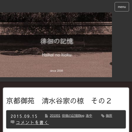
menu
京都御苑 清水谷家の椋 その２
2015.09.15
201001
徘徊の記憶Blog
洛中
御所
コメントを書く