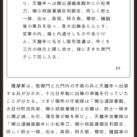
り、天龍寺へは御公達備後殿并に小松帯
刀、御小姓組番頭吉利群吉、同しく府士
一隊、出水、高岡、阿久根、穆佐、樋脇
等の軍兵を従へ、急き出陣あらんとす、
官軍の内、賊と内通せしものやありけ
ん、天龍寺に屯せし国司信濃は、早くも
三方の味方と牒し合せ、夜にまきれ禁門
さして犯し入る、
薩摩軍は、乾御門と九門内の守衛の兵と天龍寺へ出張
する兵が分かれ、十九日早朝に出陣の準備を行っていた
ことが分かる。つまり御所の守衛隊は「御公達図書殿、
大目付町田民部、御小姓組番頭川上右膳は、府士一隊并
に隈之城、水引、蒲生等の勢を率ひ」、天龍寺攻撃隊は
「御公達備後殿并に小松帯刀、御小姓組番頭吉利群吉、
同しく府士一隊、出水、高岡、阿久根、穆佐、樋脇等の