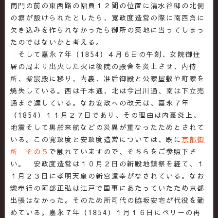
南門の前の東西路の幅員１２間の位置に清水谷邸の北側
の塀が設けられたとしたら、寛政度造営の際に南西角に
欠き込みを作られなかったら御所の築地に当ってしまっ
たのではないかと考える。
そして嘉永７年（1854）４月６日の午刻、女院御住
居の局より出火した火は後院の殿舎を炎上させ、内侍
所、紫宸殿に移り、内裏、准后御殿と公家屋敷や町家を
焼失している。西は千本通、北は今出川通、南は下立売
通まで達している。なお安政への改元は、嘉永７年
（1854）１１月２７日であり、その理由は内裏炎上、
地震そして黒船来航などの災異が重なったためとされて
いる。この寛政度と安政度造営については、既に
京都御
所 その５
で触れていますので、そちらをご参照下さ
い。 安政度造営は１０月２日の新殿地鎮祭を経て、１
１月２３日に孝明天皇の新宮還幸がなされている。なお
惣奉行の阿部正弘は江戸で国事にあたっていたため京都
出張はなかった。そのため所司代の脇坂安宅が代役を勤
めている。嘉永７年（1854）１月１６日にペリーの再