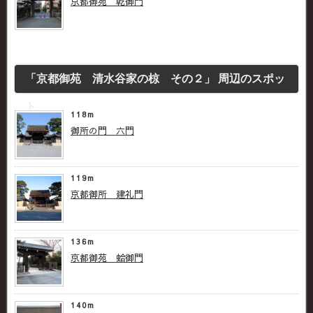
京都御苑 乾御門
「京都御苑 清水谷家の椋 その２」 周辺のスポッ
ト
118m
御所の門 六門
119m
京都御所 建礼門
136m
京都御苑 蛤御門
140m