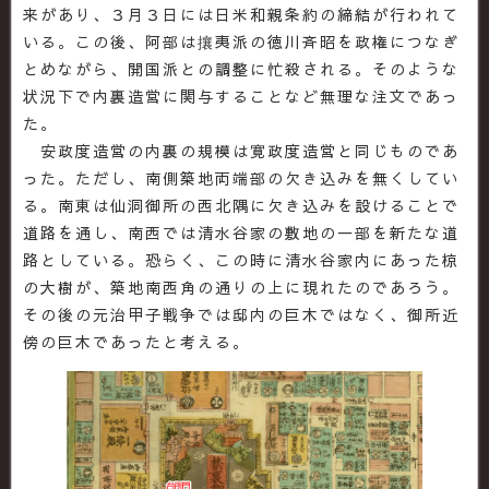
来があり、３月３日には日米和親条約の締結が行われて
いる。この後、阿部は攘夷派の徳川斉昭を政権につなぎ
とめながら、開国派との調整に忙殺される。そのような
状況下で内裏造営に関与することなど無理な注文であっ
た。
安政度造営の内裏の規模は寛政度造営と同じものであ
った。ただし、南側築地両端部の欠き込みを無くしてい
る。南東は仙洞御所の西北隅に欠き込みを設けることで
道路を通し、南西では清水谷家の敷地の一部を新たな道
路としている。恐らく、この時に清水谷家内にあった椋
の大樹が、築地南西角の通りの上に現れたのであろう。
その後の元治甲子戦争では邸内の巨木ではなく、御所近
傍の巨木であったと考える。