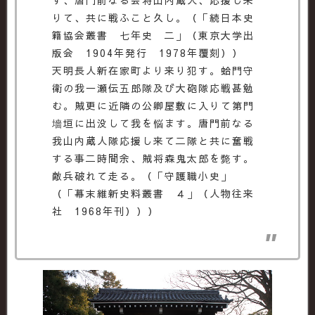
りて、共に戦ふこと久し。（「続日本史
籍協会叢書 七年史 二」（東京大学出
版会 1904年発行 1978年覆刻））
天明長人新在家町より来り犯す。蛤門守
衛の我一瀬伝五郎隊及び大砲隊応戦甚勉
む。賊更に近隣の公卿屋敷に入りて第門
墻垣に出没して我を悩ます。唐門前なる
我山内蔵人隊応援し来て二隊と共に奮戦
する事二時間余、賊将森鬼太郎を斃す。
敵兵破れて走る。（「守護職小史」
（「幕末維新史料叢書 ４」（人物往来
社 1968年刊）））