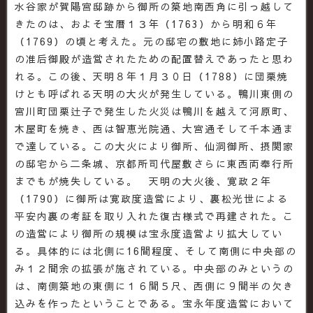
水谷家が賀陽宮邸跡から御所の築地南西角に引っ越して
きたのは、およそ宝暦１３年（1763）から明和６年
（1769）の頃と考えた。元の邸宅の敷地に姉小路定子
の准后御殿が造営されたための配置替えであったと思わ
れる。この後、天明８年１月３０日（1788）に団栗焼
けとも呼ばれる天明の大火が発生している。鴨川東側の
宮川町団栗辻子で発生した火災は鴨川を越えて河原町、
木屋町を焼き、西は智恵光院通、大宮通そして千本通ま
で達している。この大火により御所、仙洞御所、摂関家
の邸宅から二条城、京都所司代屋敷さらに東西両奉行所
までもが焼失している。 天明の大火後、寛政２年
（1790）に御所は寛政度造営により、裏松光世による
平安内裏の考証を取り入れた復古様式で再建された。こ
の造営により御所の規模は宝永度造営より拡大してい
る。具体的には北側に16間程度、そして南側に中央部の
み１２間余の拡張が施されている。中央部のみというの
は、南側築地の東側に１６間５尺、西側に９間半の欠き
込みを作ったということである。宝永年度造営において