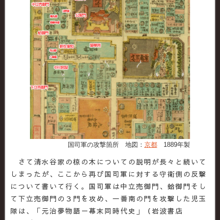
国司軍の攻撃箇所 地図：
京都
1889年製
さて清水谷家の椋の木についての説明が長々と続いて
しまったが、ここから再び国司軍に対する守衛側の反撃
について書いて行く。国司軍は中立売御門、蛤御門そし
て下立売御門の３門を攻め、一番南の門を攻撃した児玉
隊は、「元治夢物語－幕末同時代史」（岩波書店