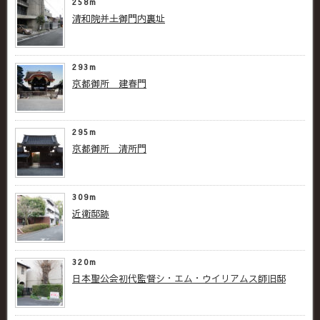
258m
清和院并土御門内裏址
293m
京都御所 建春門
295m
京都御所 清所門
309m
近衛邸跡
320m
日本聖公会初代監督シ・エム・ウイリアムス師旧邸