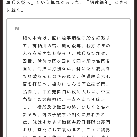
軍兵を従へ」という構成であった。「紹述編年」はさら
に続く。
賊の本意は、直に松平肥後守殿を打取り
て、有栖川の宮、鷹司殿等、我方さまの
人々を参内なし参らせ、賊兵及ひ加賀、
因幡、備前の四ヶ国にて四ヶ所の宮門を
固め、会津に打勝なは、勢に乗り我兵を
も攻破らんとの企みにて、信濃親兵六七
百を打従へ、揉みにもんで下立売御門、
蛤御門、中立売御門に攻め入しに、中立
売御門の筑前勢は、一支へ支へす敗走
し、一橋殿及ひ諸国の勢、ひしくと備へ
たるも、蛛の子散すか如くに敗れたれ
は、賊はすかさず勧修寺殿日野殿の裏門
より、宮門さして攻め掛る、こゝに我勢