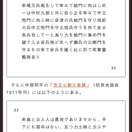
来嶋又兵衛をして率ゐて蛤門に向はしめ
一は中村九郎と共に自ら之を率ゐて中立
売門に向ふ時に会津の兵蛤門を守り筑前
の兵中立売門を守る筑兵守うを失て走る
長兵合して一と為り力を蛤門に集め門を
破て入る会兵殆ど支へず桑兵の公卿門を
守るもの来て会兵を援く此に於て両軍奮
戦時あり
さらに中原邦平の「
忠正公勤王事蹟
」（防長史談会
1911年刊）には以下のようにある。
来島と云ふ人は勇将でありますから、手
下にも弱卒はない、且つ力士隊と云ふや