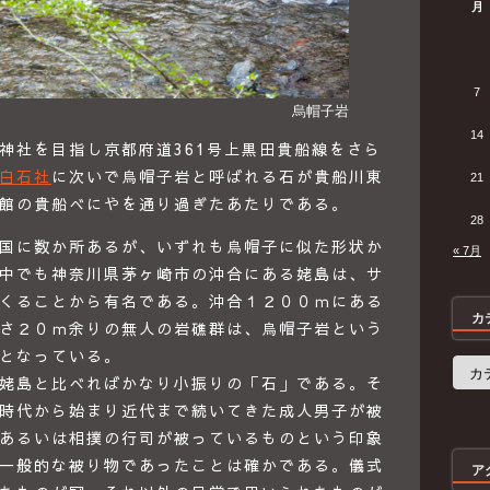
月
7
烏帽子岩
14
神社を目指し京都府道361号上黒田貴船線をさら
白石社
に次いで烏帽子岩と呼ばれる石が貴船川東
21
館の貴船べにやを通り過ぎたあたりである。
28
国に数か所あるが、いずれも烏帽子に似た形状か
« 7月
中でも神奈川県茅ヶ崎市の沖合にある姥島は、サ
くることから有名である。沖合１２００ｍにある
カ
さ２０ｍ余りの無人の岩礁群は、烏帽子岩という
となっている。
カ
姥島と比べればかなり小振りの「石」である。そ
テ
ゴ
時代から始まり近代まで続いてきた成人男子が被
リ
ー
あるいは相撲の行司が被っているものという印象
一般的な被り物であったことは確かである。儀式
ア