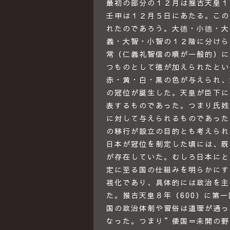
最初の部分の１２月は推古天皇１
壬申は１２月５日にあたる。この
れたのであろう。大德・小德・大
義・大智・小智の１２階に分けら
常（仁義礼智信の順が一般的）に
つものとして徳が加えられたとい
赤・黄・白・黒の色が与えられ、
の冠位が誕生した。天皇が臣下に
表するものであった。つまり氏姓
に対して与えられるものであった
の移行が設立の目的とも考えられ
日本が冠位を制定した頃には、既
が存在していた。むしろ日本にと
定に至る国の仕組みを明らかにす
視化であり、具体的には政治を主
た。推古天皇８年（600）に第
国の政治体制や習俗は道理が通っ
なった。つまり”倭国＝未開の野