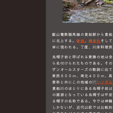
叡山電鉄鞍馬線の貴船駅から貴船
に北上する。
蛍岩
、
梅宮社
そして
岸に現われる。丁度、川床料理旅
烏帽子岩と呼ばれる景勝の地は全
ら名付けられたものである。その
ザンオールスターズの歌詞に出て
東西６００ｍ、南北４００ｍ、高
愛称と共にこの地域の
シンボル
貴船川のほとりにある烏帽子岩は
の語源となっている烏帽子は平安
る帽子の名称である。今では神職
しかないが、近代以前では比較的