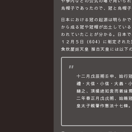
や参内などの公式の場で用いられ
烏帽子であったので、冠と烏帽子
日本における冠の起源は明らかで
から成る冠や冠帽が出土している
われていたことが分かる。日本で
１２月５日（604）に制定され
食炊屋姬天皇 推古天皇には以下
十二月戊辰朔壬申、始行
禮・大信・小信・大義・
縫之、頂撮總如囊而着緣焉
二年春正月戊戌朔、始賜
皇太子親肇作憲法十七條