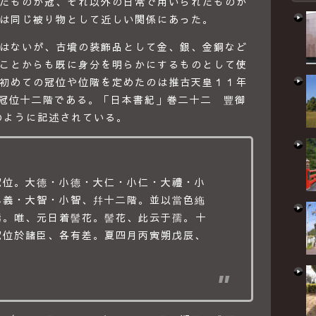
たものが冠、それ以外の日常で用いられたものが
は同じ被り物として近しい関係にあった。
はないが、古墳の装飾品として金、銀、金銅など
ことからも既に身分を明らかにするものとして使
初めての冠位や位階を定めたのは推古天皇１１年
た冠位十二階である。「日本書紀」巻二十二 豐御
のように記述されている。
冠位。大德・小德・大仁・小仁・大禮・小
小義・大智・小智、幷十二階。並以當色絁
。唯、元日着髻花。髻花、此云于孺。 十
冠位於諸臣、各有差。夏四月丙寅朔戊辰、
。