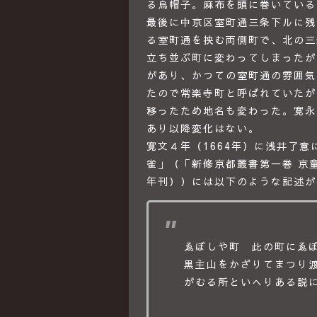
る烏帽子。麻布を頭に巻いている
最後に中京区室町通三条下ルに残
る室町通を挟む両側町で、北の三
立ち並ぶ町に変わってしまったが
があり、かつての室町通の雰囲気
たので常楽寺町と呼ばれていたが
移ったため地名も変わった。寛永
あり以降変化はない。
寛文４年（1664年）に浅井了
雀」（「新修京都叢書第一巻 京童
年刊））には以下のような記述が
ゑぼしや町 此の町にゑ
黒主山をかざりてまつり
がむる所といへりある説