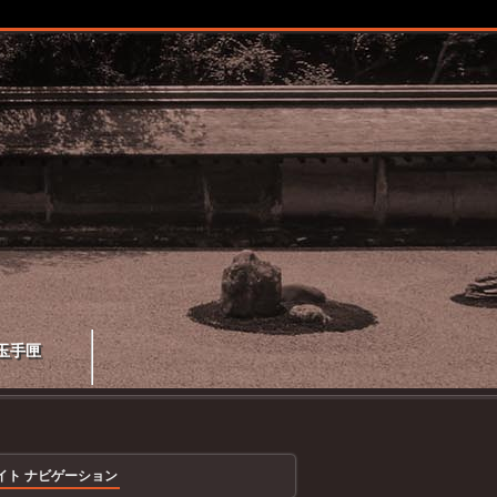
玉手匣
イト ナビゲーション