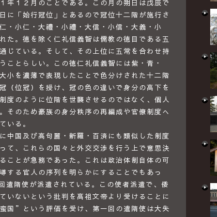
１年１２月のことである。この月の朔日は戊辰で
日に「始行冠位」とあるので冠位十二階が施行さ
仁・小仁・大禮・小禮・大信・小信・大義・小
れた。徳を除く仁礼信義智は儒教の徳目である五
通じている。そして、その上位に五常を合わせ持
うことらしい。この徳仁礼信義智には紫・青・
大小を濃薄で表現したことで色分けされた十二階
冠（位冠）を授け、冠の色の違いで身分の高下を
制度のように位階を世襲させるのではなく、個人
。そのため豪族の身分秩序の再編成や官僚制度へ
ている。
に中国及び高句麗・新羅・百済にも類似した制度
って、これらの国々と外交交渉を行う上で意思決
ることが急務であった。これは政治体制自体の可
導する官人の序列を明らかにすることでもあっ
一回遣隋使が派遣されている。この使者派遣で、倭
ていないという批判を髙祖文帝より受けることに
蛮国”という評価を受け、第一回の遣隋使は大失