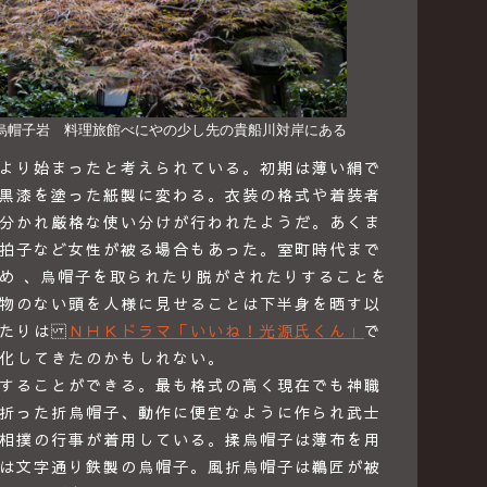
烏帽子岩 料理旅館べにやの少し先の貴船川対岸にある
より始まったと考えられている。初期は薄い絹で
黒漆を塗った紙製に変わる。衣装の格式や着装者
分かれ厳格な使い分けが行われたようだ。あくま
拍子など女性が被る場合もあった。室町時代まで
め 、烏帽子を取られたり脱がされたりすることを
物のない頭を人様に見せることは下半身を晒す以
あたりは
ＮＨＫドラマ「いいね！光源氏くん」
で
化してきたのかもしれない。
することができる。最も格式の高く現在でも神職
折った折烏帽子、動作に便宜なように作られ武士
相撲の行事が着用している。揉烏帽子は薄布を用
は文字通り鉄製の烏帽子。風折烏帽子は鵜匠が被