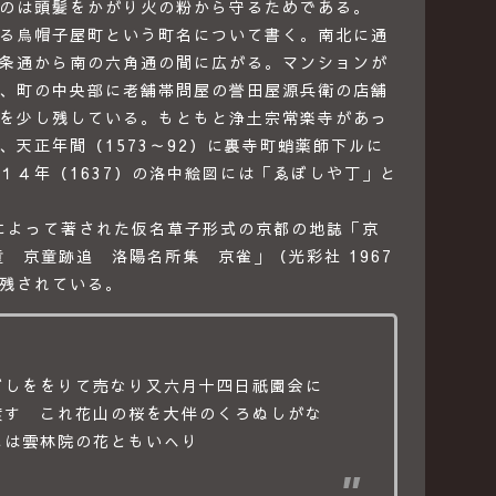
のは頭髪をかがり火の粉から守るためである。
る烏帽子屋町という町名について書く。南北に通
条通から南の六角通の間に広がる。マンションが
、町の中央部に老舗帯問屋の誉田屋源兵衛の店舗
を少し残している。もともと浄土宗常楽寺があっ
、天正年間（1573～92）に裏寺町蛸薬師下ルに
１４年（1637）の洛中絵図には「ゑぼしや丁」と
意によって著された仮名草子形式の京都の地誌「京
 京童跡追 洛陽名所集 京雀」（光彩社 1967
残されている。
ぼしををりて売なり又六月十四日祇園会に
渡す これ花山の桜を大伴のくろぬしがな
には雲林院の花ともいへり