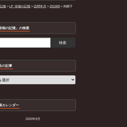
記憶
>
LP_徘徊の記憶
>
訪問年月
>
201009
>
烏帽子
徘徊の記憶」の検索
去の記事
稿カレンダー
2020年9月