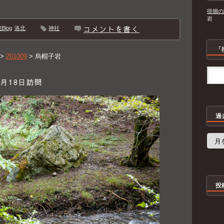
徘徊の
岩
コメントを書く
log
洛北
神社
「
>
201009
>
烏帽子岩
月18日訪問
過
過
去
の
記
事
投