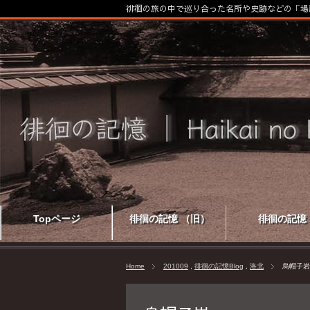
徘徊の旅の中で巡り合った名所や史跡などの「場
Topページ
徘徊の記憶 （旧）
徘徊の記憶
Home
201009
,
徘徊の記憶Blog
,
洛北
烏帽子岩