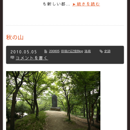
も新しい都…
►続きを読む
秋の山
2010.05.05
200805
徘徊の記憶Blog
洛南
史跡
コメントを書く