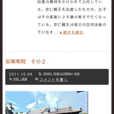
出産の期待をかけられて入内してい
る。宗仁親王を出産したものの、苡子
はその直後に２８歳の若さで亡くなっ
ている。宗仁親王は祖父の白河法皇の
下に引き…
►続きを読む
安楽寿院 その２
2011.10.09
200901
徘徊の記憶Blog
洛南
コメントを書く
寺院・庭園