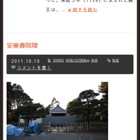
った。保延５年（1139）に生まれた親
王は、…
►続きを読む
安樂壽院陵
2011.10.19
200901
徘徊の記憶Blog
洛南
陵墓
コメントを書く