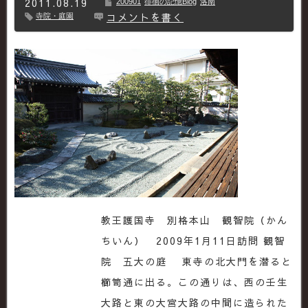
2011.08.19
200901
徘徊の記憶Blog
洛南
コメントを書く
寺院・庭園
教王護国寺 別格本山 観智院（かん
ちいん） 2009年1月11日訪問 観智
院 五大の庭 東寺の北大門を潜ると
櫛笥通に出る。この通りは、西の壬生
大路と東の大宮大路の中間に造られた