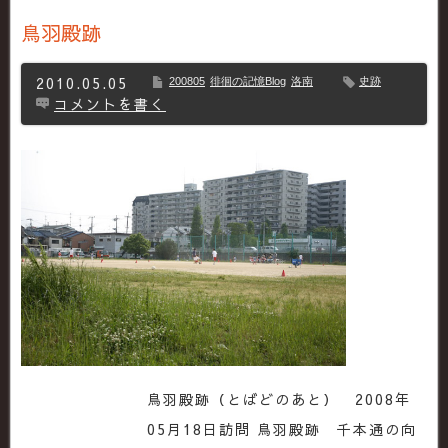
鳥羽殿跡
2010.05.05
200805
徘徊の記憶Blog
洛南
史跡
コメントを書く
鳥羽殿跡（とばどのあと） 2008年
05月18日訪問 鳥羽殿跡 千本通の向