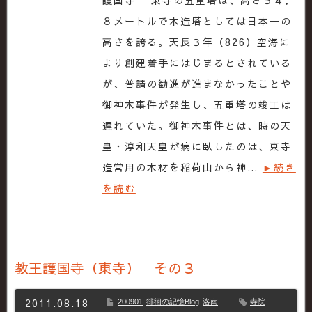
護国寺 東寺の五重塔は、高さ５４．
８メートルで木造塔としては日本一の
高さを誇る。天長３年（826）空海に
より創建着手にはじまるとされている
が、普請の勧進が進まなかったことや
御神木事件が発生し、五重塔の竣工は
遅れていた。御神木事件とは、時の天
皇・淳和天皇が病に臥したのは、東寺
造営用の木材を稲荷山から神…
►続き
を読む
教王護国寺（東寺） その３
2011.08.18
200901
徘徊の記憶Blog
洛南
寺院