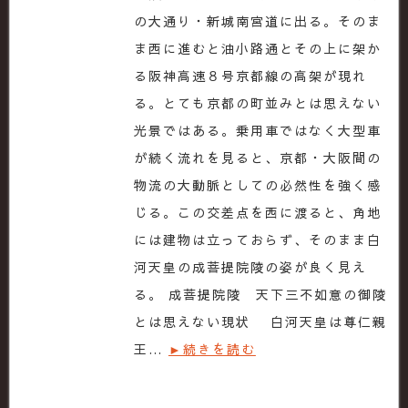
の大通り・新城南宮道に出る。そのま
ま西に進むと油小路通とその上に架か
る阪神高速８号京都線の高架が現れ
る。とても京都の町並みとは思えない
光景ではある。乗用車ではなく大型車
が続く流れを見ると、京都・大阪間の
物流の大動脈としての必然性を強く感
じる。この交差点を西に渡ると、角地
には建物は立っておらず、そのまま白
河天皇の成菩提院陵の姿が良く見え
る。 成菩提院陵 天下三不如意の御陵
とは思えない現状 白河天皇は尊仁親
王…
►続きを読む