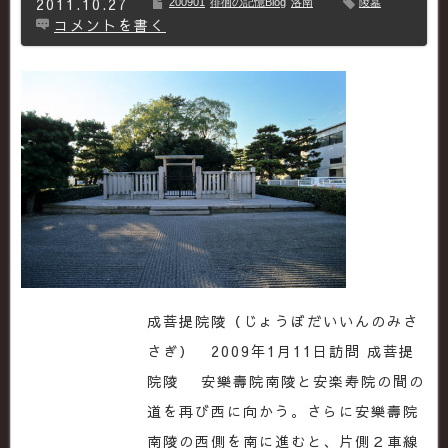
2011.10.27
200901
徘徊の記憶Blog
洛南
陵墓
コメントを書く
成菩提院陵（じょうぼだいいんのみさ
さぎ） 2009年1月11日訪問 成菩提
院陵 安樂壽院南陵と安楽寿院の間の
道を再び西に向かう。さらに安樂壽院
南陵の西側を南に進むと、片側２車線