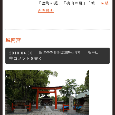
「室町の庭」「桃山の庭」「城…
►続
きを読む
城南宮
2010.04.30
200805
徘徊の記憶Blog
洛南
神社
コメントを書く