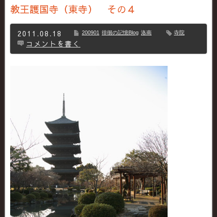
教王護国寺（東寺） その４
2011.08.18
200901
徘徊の記憶Blog
洛南
寺院
コメントを書く