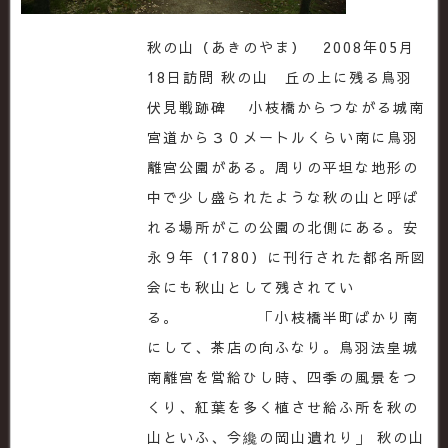
秋の山（あきのやま） 2008年05月
18日訪問 秋の山 丘の上に残る鳥羽
伏見戦跡碑 小枝橋からつながる城南
宮道から３０メートルくらい南に鳥羽
離宮公園がある。周りの平坦な地形の
中で少し盛られたような秋の山と呼ば
れる場所がこの公園の北側にある。安
永９年（1780）に刊行された都名所図
会にも秋山として残されてい
る。 「小枝橋半町ばかり南
にして、茶店の向ふなり。鳥羽法皇城
南離宮を営給ひし時、四季の風景をつ
くり、紅葉を多く植させ給ふ所を秋の
山といふ、今纔の岡山遺れり」 秋の山