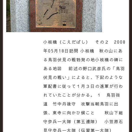
小枝橋（こえだばし） その２ 2008
年05月18日訪問 小枝橋 秋の山にあ
る鳥羽伏見の戦勃発の地小枝橋の碑に
ある地図 前述の野口武彦氏の「鳥羽
伏見の戦い」によると、下記のような
軍配書に従って１月３日の進軍が行わ
れていたことが分かる。 １ 鳥羽街
道 竹中丹後守 攻撃当朝鳥羽に出
張、東寺に向かひ候こと 秋山下総
守歩兵一大隊（第五連隊） 小笠原石
見守歩兵一大隊（伝習第一大隊）