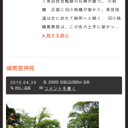
て鳥羽伏見戦跡の石碑が建つ。 小枝
橋 正面に旧小枝橋が架かり、鳥羽街
道は左に折れて納所へと続く 旧小枝
橋風景図は、この先の土手に架かっ…
►続きを読む
城南宮神苑
2010.04.30
200805
徘徊の記憶Blog
洛南
コメントを書く
神社・庭園