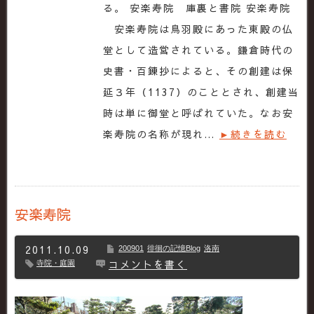
る。 安楽寿院 庫裏と書院 安楽寿院
安楽寿院は鳥羽殿にあった東殿の仏
堂として造営されている。鎌倉時代の
史書・百錬抄によると、その創建は保
延３年（1137）のこととされ、創建当
時は単に御堂と呼ばれていた。なお安
楽寿院の名称が現れ…
►続きを読む
安楽寿院
2011.10.09
200901
徘徊の記憶Blog
洛南
コメントを書く
寺院・庭園