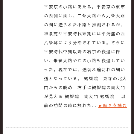
平安京の小路にあたる。平安京の東市
の西側に面し、二条大路から九条大路
の間に造られた小路と推測されるが、
神泉苑や平安時代末期には平清盛の西
八条邸により分断されている。さらに
平安時代中期以降の右京の衰退に伴
い、朱雀大路やこの小路も衰退してい
った。現在では、途切れ途切れの細い
道となっている。 観智院 東寺の北大
門からの眺め 右手に観智院の南大門
が見える 観智院 南大門 観智院 以
前の訪問の時に触れた…
►続きを読む