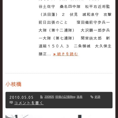
谷土佐守 桑名四中隊 松平右近将監
（浜田藩） ２ 伏見 城和泉守 攻撃
前日出張のこと 窪田備前守歩兵一
大隊（第十二連隊） 大沢顕一郎歩兵
一大隊（第七連隊） 間宮銕太郎 新
選組１５０人 ３ 二条御城 大久保主
膳正…
►続きを読む
小枝橋
2010.05.05
200805
徘徊の記憶Blog
洛南
史跡
コメントを書く