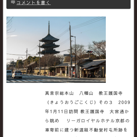
コメントを書く
真言宗総本山 八幡山 教王護国寺
（きょうおうごこくじ）その３ 2009
年1月11日訪問 教王護国寺 大宮通か
ら眺め リーガロイヤルホテル京都の
車寄前に建つ新選組不動堂村屯所跡を