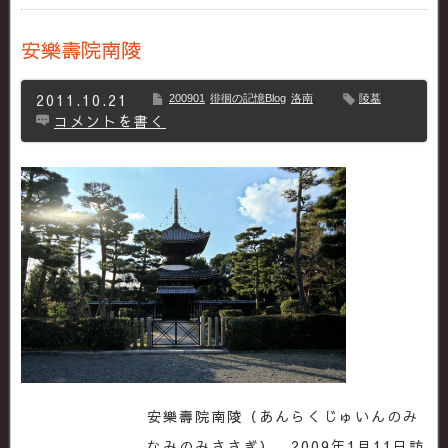
安樂壽院南陵
2011.10.21
200901
徘徊の記憶Blog
洛南
陵墓
コメントを書く
安樂壽院南陵（あんらくじゅいんのみ
なみのみささぎ） 2009年1月11日訪