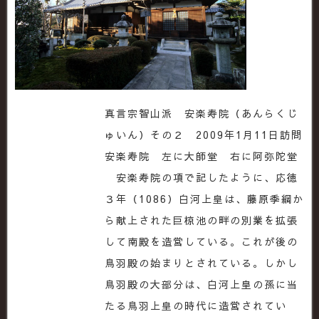
真言宗智山派 安楽寿院（あんらくじ
ゅいん）その２ 2009年1月11日訪問
安楽寿院 左に大師堂 右に阿弥陀堂
安楽寿院の項で記したように、応徳
３年（1086）白河上皇は、藤原季綱か
ら献上された巨椋池の畔の別業を拡張
して南殿を造営している。これが後の
鳥羽殿の始まりとされている。しかし
鳥羽殿の大部分は、白河上皇の孫に当
たる鳥羽上皇の時代に造営されてい