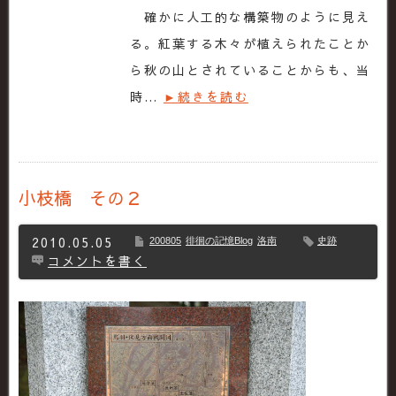
確かに人工的な構築物のように見え
る。紅葉する木々が植えられたことか
ら秋の山とされていることからも、当
時…
►続きを読む
小枝橋 その２
2010.05.05
200805
徘徊の記憶Blog
洛南
史跡
コメントを書く