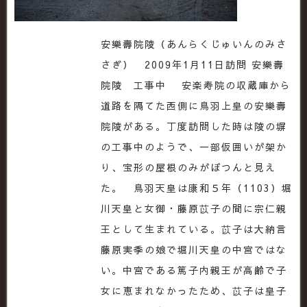
安樂壽院陵（あんらくじゅいんのみさ
さぎ） 2009年1月11日訪問 安樂壽
院陵 工事中 安楽寿院の収蔵庫から
道路を隔てた西側に鳥羽上皇の安樂壽
院陵がある。丁度訪問した時は陵の塀
の工事中のようで、一部仮囲いが架か
り、宝形の屋根のみがぽつんと見え
た。 鳥羽天皇は康和５年（1103）堀
川天皇と女御・藤原苡子の間に宗仁親
王として生まれている。苡子は大納言
藤原実季の娘で堀川天皇の中宮ではな
い。中宮である篤子内親王が高齢で子
女に恵まれなかったため、苡子は皇子