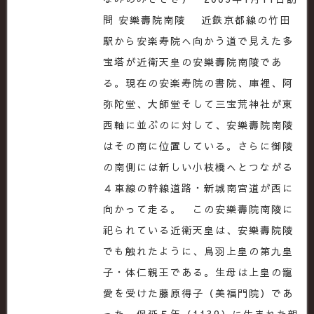
問 安樂壽院南陵 近鉄京都線の竹田
駅から安楽寿院へ向かう道で見えた多
宝塔が近衛天皇の安樂壽院南陵であ
る。現在の安楽寿院の書院、庫裡、阿
弥陀堂、大師堂そして三宝荒神社が東
西軸に並ぶのに対して、安樂壽院南陵
はその南に位置している。さらに御陵
の南側には新しい小枝橋へとつながる
４車線の幹線道路・新城南宮道が西に
向かって走る。 この安樂壽院南陵に
祀られている近衛天皇は、安樂壽院陵
でも触れたように、鳥羽上皇の第九皇
子・体仁親王である。生母は上皇の寵
愛を受けた藤原得子（美福門院）であ