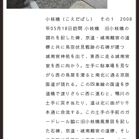
小枝橋（こえだばし） その１ 2008
年05月18日訪問 小枝橋 旧小枝橋の
謂れを記した碑、京道・城南離宮の道
標と共に鳥羽伏見戦跡の石碑が建つ
城南宮神苑を出て、東西に走る城南宮
堂を西に向かう。左手に駐車場を見な
がら西の鳥居を潜ると南北に通る京阪
国道が現れる。この四車線の国道を歩
道橋で渡りさらに西に進むと、鴨川の
土手に突き当たり、道は北に曲がり千
本通に合流する。この土手の手前のガ
ードレール脇に旧小枝橋風景図を記し
た石碑、京道・城南離宮の道標、そし