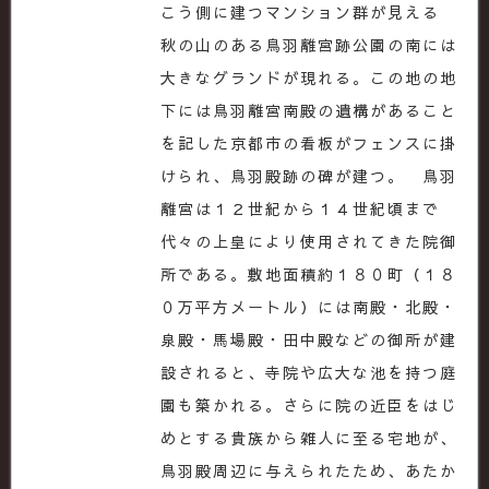
こう側に建つマンション群が見える
秋の山のある鳥羽離宮跡公園の南には
大きなグランドが現れる。この地の地
下には鳥羽離宮南殿の遺構があること
を記した京都市の看板がフェンスに掛
けられ、鳥羽殿跡の碑が建つ。 鳥羽
離宮は１２世紀から１４世紀頃まで
代々の上皇により使用されてきた院御
所である。敷地面積約１８０町（１８
０万平方メートル）には南殿・北殿・
泉殿・馬場殿・田中殿などの御所が建
設されると、寺院や広大な池を持つ庭
園も築かれる。さらに院の近臣をはじ
めとする貴族から雑人に至る宅地が、
鳥羽殿周辺に与えられたため、あたか