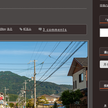
徘徊の
「
3 comments
log
洛北
町並み
過
過
去
の
記
事
投
月