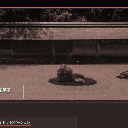
玉手匣
イト ナビゲーション