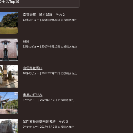
クセスTop10
京都御苑 鷹司邸跡 その２
12件のビュー
|
2015年9月28日 に投稿された
織陣
12件のビュー
|
2017年8月16日 に投稿された
出雲路鞍馬口
10件のビュー
|
2017年2月25日 に投稿された
市原の町並み
9件のビュー
|
2022年8月7日 に投稿された
禁門変長州藩殉難者塔 その３
9件のビュー
|
2017年7月2日 に投稿された