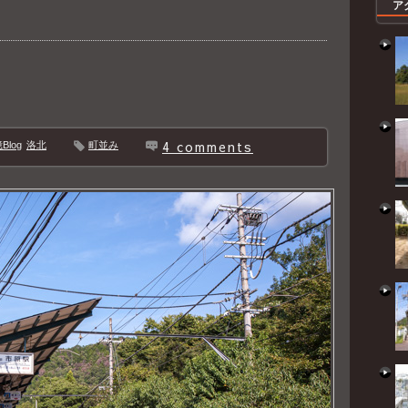
ア
4 comments
log
洛北
町並み