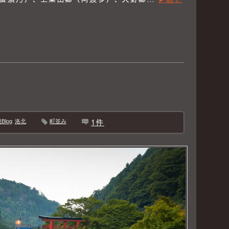
1件
log
洛北
町並み