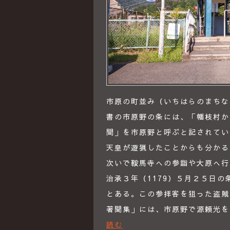
市原の町並み（いちはらのまちなみ
書の市原野の条には、「幡枝村か
間」を市原野と呼ぶと記されてい
天皇が遊猟したことからも分かる
次いで鞍馬寺への参詣や大原へ行
治承３年（1179）５月２５日
とある。この参拝客を狙った盗賊
著聞集」には、市原野で源頼光
読む