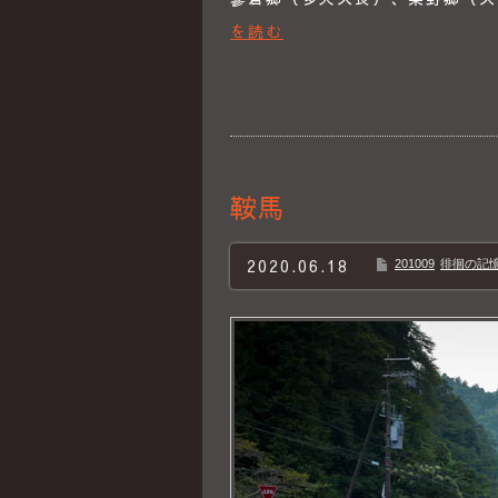
を読む
鞍馬
2020.06.18
201009
徘徊の記憶B