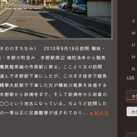
3
10
17
ののまちなみ） 2010年9月18日訪問 幡枝・
枝・木野の町並み 木野駅周辺 補陀洛寺から鞍馬
24
電鉄鞍馬線の市原駅に戻る。ここより次の訪問
31
選んで木野駅下車にしたが、このまま徒歩で鞍馬
« 5月
精華大前駅で下車した方が幡枝の風景を体感する
木野駅から妙満寺まで、そして妙満寺から岩倉の
カ
〇〇という地名になっている。ちょうど訪問した
カ
側の一帯は正に区画整理が成されており…
►続きを
テ
ゴ
リ
ー