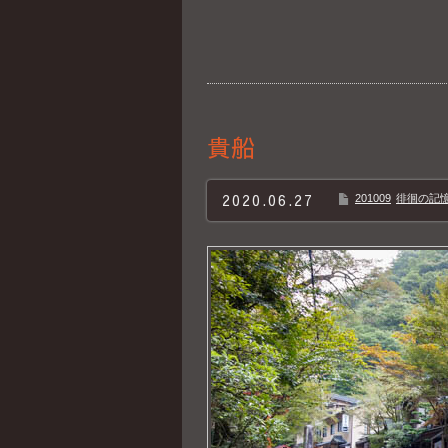
貴船
2020.06.27
201009
徘徊の記憶B