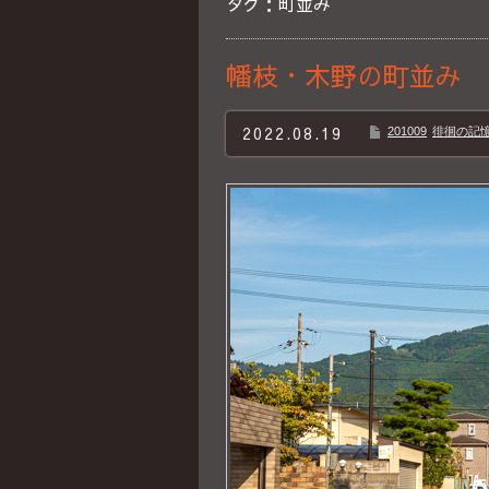
タグ：町並み
幡枝・木野の町並み
2022.08.19
201009
徘徊の記憶B