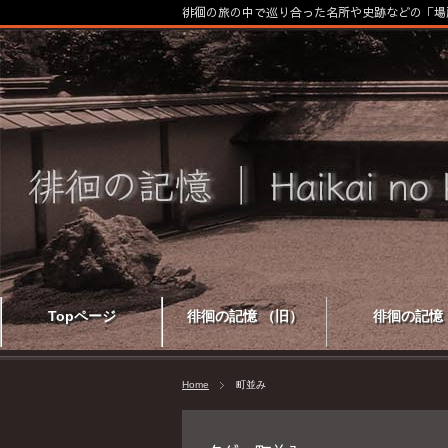
徘徊の旅の中で巡り合った名所や史跡などの「場
Topページ
徘徊の記憶 （旧）
徘徊の記憶
Home
町並み