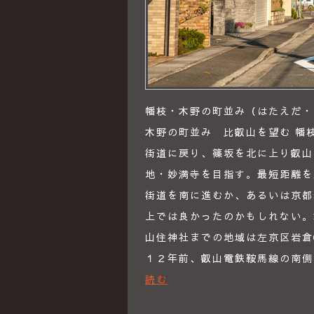
幡枝・木野の町並み（はたえだ・き
木野の町並み 比叡山を望む 幡
街道に戻り、篠坂を北に上り叡山
地・妙満寺を目指す。最短距離を
街道を南に進むか、あるいは京都
上では良かったのかもしれない。
山住神社までの地域は左京区岩倉
１２年前、叡山電鉄鞍馬線の南
読む