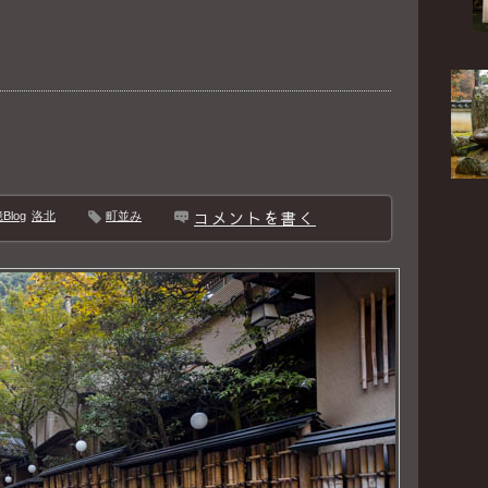
コメントを書く
log
洛北
町並み