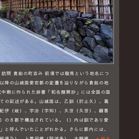
8日訪問 貴船の町並み 前項では鞍馬という地名につ
以降の山城国愛宕郡の変遷を辿りながら貴船の地
代中期に作られた辞書「和名類聚抄」には全国の国
ての記述がある。山城国は、乙訓（於止久）、葛
紀伊（岐）、宇治（宇知）、久世（久世）、綴喜
）の８郡で構成されている。（）内は訓であり愛
」と呼んでいたことがわかる。さらに郡内には、
久留須乃）、上粟田郷（阿波多）、大野郷…
►続き