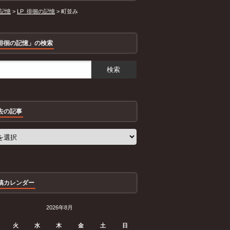
記憶
>
LP_徘徊の記憶
>
町並み
徘徊の記憶」の検索
去の記事
稿カレンダー
2026年8月
火
水
木
金
土
日