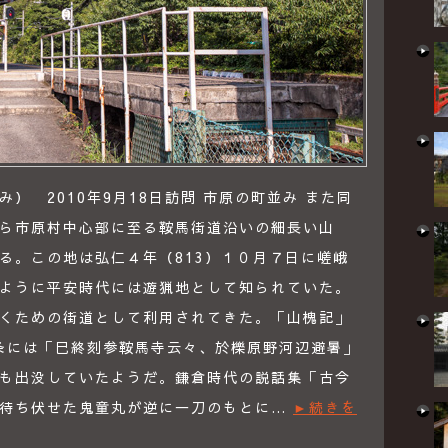
） 2010年9月18日訪問 市原の町並み また同
ら市原村中心部に至る鞍馬街道沿いの細長い山
る。この地は弘仁４年（813）１０月７日に嵯峨
ように平安時代には遊猟地として知られていた。
くための街道として利用されてきた。「山槐記」
の条には「巳終刻参鞍馬寺云々、於櫟原野河辺避暑」
も出没していたようだ。鎌倉時代の説話集「古今
を待ち伏せた鬼童丸が逆に一刀のもとに…
►続きを