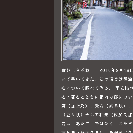
貴船（きぶね） 2010年9月1
いて書いてきた。この項では明治
名について調べてみる。 平安時
名・郡名とともに郡内の郷につい
野（加止乃）、愛宕（於多岐）、
（豆々岐）そして相楽（佐加良加
宕は「あたご」ではなく「おたぎ
蓼倉郷（多天久良）、栗野郷（