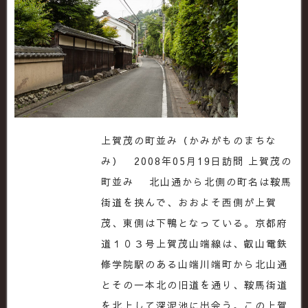
上賀茂の町並み（かみがものまちな
み） 2008年05月19日訪問 上賀茂の
町並み 北山通から北側の町名は鞍馬
街道を挟んで、おおよそ西側が上賀
茂、東側は下鴨となっている。京都府
道１０３号上賀茂山端線は、叡山電鉄
修学院駅のある山端川端町から北山通
とその一本北の旧道を通り、鞍馬街道
を北上して深泥池に出会う。この上賀