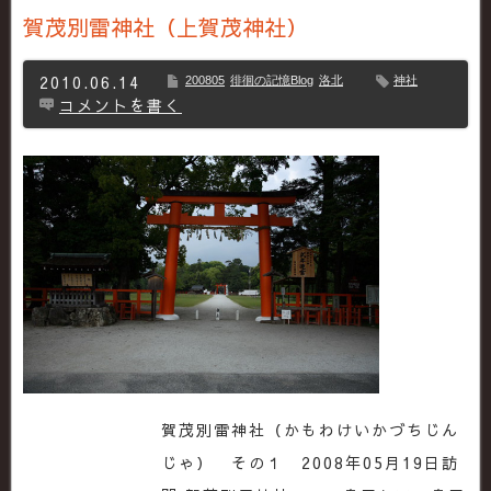
賀茂別雷神社（上賀茂神社）
2010.06.14
200805
徘徊の記憶Blog
洛北
神社
コメントを書く
賀茂別雷神社（かもわけいかづちじん
じゃ） その１ 2008年05月19日訪