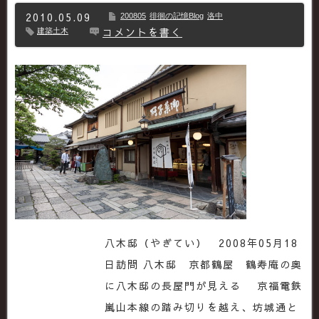
2010.05.09
200805
徘徊の記憶Blog
洛中
コメントを書く
建築土木
八木邸（やぎてい） 2008年05月18
日訪問 八木邸 京都鶴屋 鶴寿庵の奥
に八木邸の長屋門が見える 京福電鉄
嵐山本線の踏み切りを越え、坊城通と