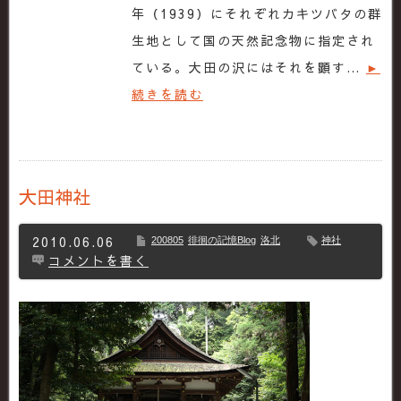
年（1939）にそれぞれカキツバタの群
生地として国の天然記念物に指定され
ている。大田の沢にはそれを顕す…
►
続きを読む
大田神社
2010.06.06
200805
徘徊の記憶Blog
洛北
神社
コメントを書く