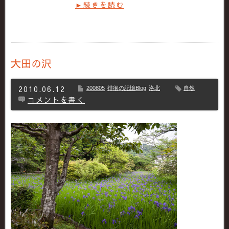
►続きを読む
大田の沢
2010.06.12
200805
徘徊の記憶Blog
洛北
自然
コメントを書く