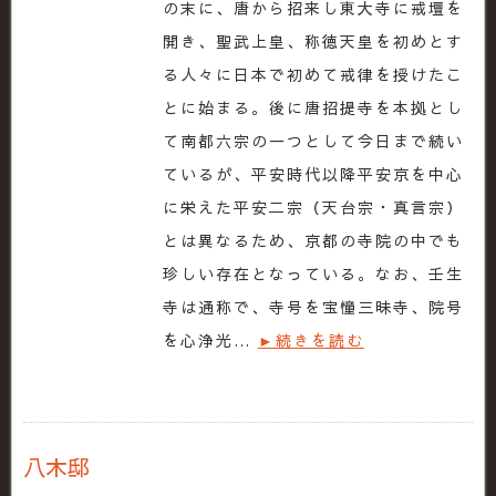
の末に、唐から招来し東大寺に戒壇を
開き、聖武上皇、称徳天皇を初めとす
る人々に日本で初めて戒律を授けたこ
とに始まる。後に唐招提寺を本拠とし
て南都六宗の一つとして今日まで続い
ているが、平安時代以降平安京を中心
に栄えた平安二宗（天台宗・真言宗）
とは異なるため、京都の寺院の中でも
珍しい存在となっている。なお、壬生
寺は通称で、寺号を宝憧三昧寺、院号
を心浄光…
►続きを読む
八木邸