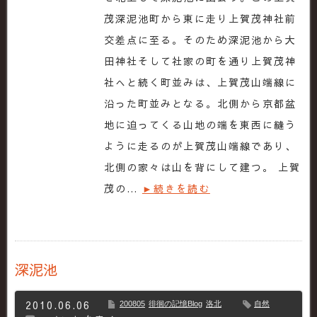
茂深泥池町から東に走り上賀茂神社前
交差点に至る。そのため深泥池から大
田神社そして社家の町を通り上賀茂神
社へと続く町並みは、上賀茂山端線に
沿った町並みとなる。北側から京都盆
地に迫ってくる山地の端を東西に縫う
ように走るのが上賀茂山端線であり、
北側の家々は山を背にして建つ。 上賀
茂の…
►続きを読む
深泥池
2010.06.06
200805
徘徊の記憶Blog
洛北
自然