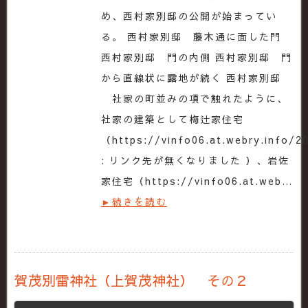
め、西村家別邸の公開が始まってい
る。 西村家別邸 藤木通に面した門
西村家別邸 門の内側 西村家別邸 門
から直線状に露地が続く 西村家別邸
社家の町並みの項で触れたように、
社家の建築として梅辻家住宅
（https://vinfo06.at.webry.info/20
: リンク先が無くなりました ）、岩佐
家住宅（https://vinfo06.at.web…
►続きを読む
賀茂別雷神社（上賀茂神社） その２