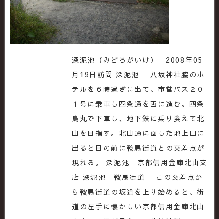
深泥池（みどろがいけ） 2008年05
月19日訪問 深泥池 八坂神社脇のホ
テルを６時過ぎに出て、市営バス２０
１号に乗車し四条通を西に進む。四条
烏丸で下車し、地下鉄に乗り換えて北
山を目指す。北山通に面した地上口に
出ると目の前に鞍馬街道との交差点が
現れる。 深泥池 京都信用金庫北山支
店 深泥池 鞍馬街道 この交差点か
ら鞍馬街道の坂道を上り始めると、街
道の左手に懐かしい京都信用金庫北山