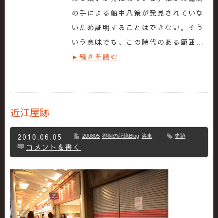
の手による船中八策が発見されていな
いため証明することはできない。そう
いう意味でも、この時代のある範囲…
►続きを読む
近江屋跡
2010.06.05
200805
徘徊の記憶Blog
洛東
史跡
コメントを書く