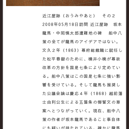
近江屋跡（おうみやあと） その２
2008年05月18日訪問 近江屋跡 坂本
龍馬・中岡慎太郎遭難地の碑 船中八
策の全てが龍馬のアイデアではない。
文久２年（1863）幕府総裁職に就任し
た松平春嶽のために、横井小楠が幕政
改革の方針を国是七条により定めてい
る。船中八策はこの国是七条に強い影
響を受けている。そして龍馬も推奨し
た公議会論は慶応４年（1868）越前藩
士由利公生による五箇条の御誓文の草
案へとつながっていく。現在、船中八
策の作者が坂本龍馬であること事自体
にも疑いが持たれている。確かに龍馬