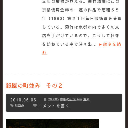
支店の屋根が見える。菊竹清訓はこの
京都信用金庫の一連の作品で昭和５５
年（1980）第２１回毎日芸術賞を受賞
している。菊竹は京都市内で多くの支
店を手がけているので、こうして社寺
を訪ねている中で時々出…
►続きを読
む
祇園の町並み その２
2010.06.06
200805
徘徊の記憶Blog
洛東
コメントを書く
町並み