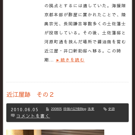
の拠点とするには適していた。海援隊
京都本部が酢屋に置かれたことで、陸
奥宗光、長岡謙吉等数多くの土佐藩士
が投宿している。その後、土佐藩邸と
河原町通を挟んだ場所で醤油商を営む
近江屋・井口新助邸へ移る。この時
期…
►続きを読む
近江屋跡 その２
2010.06.05
200805
徘徊の記憶Blog
洛東
史跡
コメントを書く