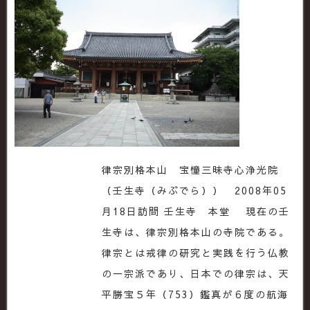
律宗別格本山 宝憧三昧寺心浄光院
（壬生寺（みぶでら）） 2008年05
月18日訪問 壬生寺 本堂 現在の壬
生寺は、律宗別格本山の寺院である。
律宗とは戒律の研究と実践を行う仏教
の一宗派であり、日本での律宗は、天
平勝宝５年（753）鑑真が６度の航海