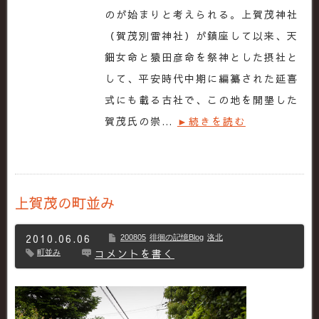
のが始まりと考えられる。上賀茂神社
（賀茂別雷神社）が鎮座して以来、天
鈿女命と猿田彦命を祭神とした摂社と
して、平安時代中期に編纂された延喜
式にも載る古社で、この地を開墾した
賀茂氏の崇…
►続きを読む
上賀茂の町並み
2010.06.06
200805
徘徊の記憶Blog
洛北
コメントを書く
町並み