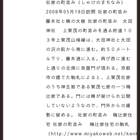
社家の町並み（しゃけのまちなみ）
2008年05月19日訪問 社家の町並み
藤木社と楠の大樹 社家の町並み 大田
神社 上賀茂の町並みを通る府道１０
３号上賀茂山端線は、大田神社と大田
の沢の前から南に進む。約５０メート
ル下り、藤木通に入る。再び西に進む
と通りの北側に長屋門が現れる。京都
市の建てた駒札によると、上賀茂社家
のうち神主筋である賀茂七家の一つ梅
辻家である。門には柵が架けられ公開
していないようなので、門外からの撮
影に留める。 社家の町並み 梅辻家住
宅 社家の町並み 梅辻家住宅の駒札
（http://www.miyakoweb.net/kank