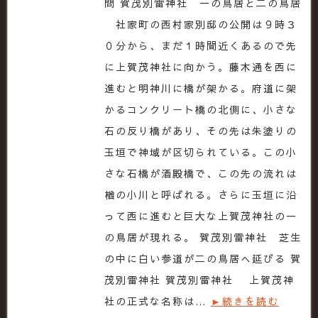
問 賀茂別雷神社 一の鳥居と二の鳥居
社家町の西村家別邸の公開は９時３
０分から、まだ１時間近くあるので先
に上賀茂神社に向かう。藤木通を西に
進むと明神川に橋が架かる。府道に架
かるコンクリート橋の北側に、小さな
石の反り橋があり、その先は朱塗りの
玉垣で神域が区切られている。この小
さな石橋が酒殿橋で、この先の流れは
楢の小川と呼ばれる。さらに玉垣に沿
って西に進むと巨大な上賀茂神社の一
の鳥居が現れる。 賀茂別雷神社 芝生
の中に白い参道が二の鳥居へ延びる 賀
茂別雷神社 賀茂別雷神社 上賀茂神
社の正式な名称は…
►続きを読む