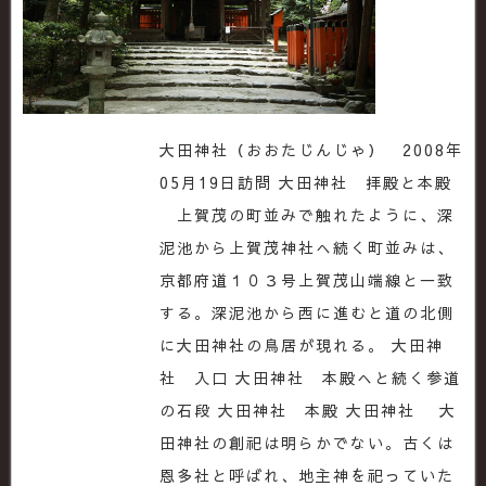
大田神社（おおたじんじゃ） 2008年
05月19日訪問 大田神社 拝殿と本殿
上賀茂の町並みで触れたように、深
泥池から上賀茂神社へ続く町並みは、
京都府道１０３号上賀茂山端線と一致
する。深泥池から西に進むと道の北側
に大田神社の鳥居が現れる。 大田神
社 入口 大田神社 本殿へと続く参道
の石段 大田神社 本殿 大田神社 大
田神社の創祀は明らかでない。古くは
恩多社と呼ばれ、地主神を祀っていた