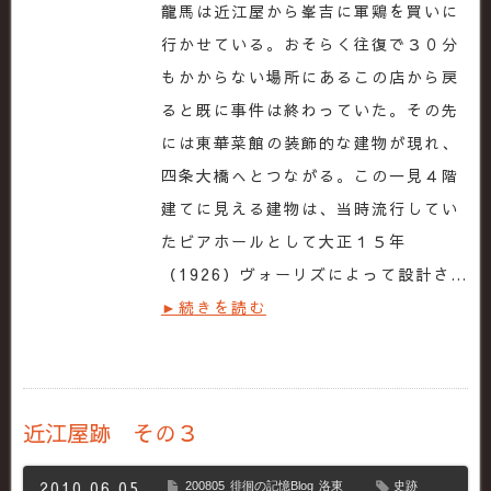
龍馬は近江屋から峯吉に軍鶏を買いに
行かせている。おそらく往復で３０分
もかからない場所にあるこの店から戻
ると既に事件は終わっていた。その先
には東華菜館の装飾的な建物が現れ、
四条大橋へとつながる。この一見４階
建てに見える建物は、当時流行してい
たビアホールとして大正１５年
（1926）ヴォーリズによって設計さ…
►続きを読む
近江屋跡 その３
2010.06.05
200805
徘徊の記憶Blog
洛東
史跡