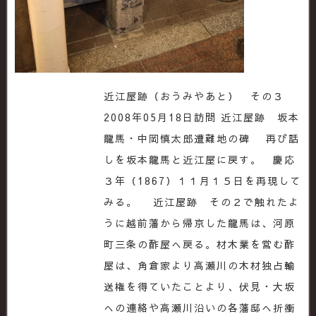
近江屋跡（おうみやあと） その３
2008年05月18日訪問 近江屋跡 坂本
龍馬・中岡慎太郎遭難地の碑 再び話
しを坂本龍馬と近江屋に戻す。 慶応
３年（1867）１１月１５日を再現して
みる。 近江屋跡 その２で触れたよ
うに越前藩から帰京した龍馬は、河原
町三条の酢屋へ戻る。材木業を営む酢
屋は、角倉家より高瀬川の木材独占輸
送権を得ていたことより、伏見・大坂
への連絡や高瀬川沿いの各藩邸へ折衝