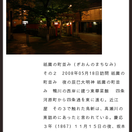
祇園の町並み（ぎおんのまちなみ）
その２ 2008年05月18日訪問 祇園の
町並み 夜の辰巳大明神 祇園の町並
み 鴨川の西岸に建つ東華菜館 四条
河原町から四条通を東に進む。近江
屋 その３で触れた鳥新は、高瀬川の
東詰めにあったと言われている。慶応
３年（1867）１１月１５日の夜、坂本