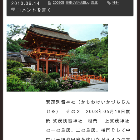
2010.06.14
200805
徘徊の記憶Blog
洛北
神社
コメントを書く
賀茂別雷神社（かもわけいかづちじん
じゃ） その２ 2008年05月19日訪
問 賀茂別雷神社 楼門 上賀茂神社
の一の鳥居、二の鳥居、楼門そして中
門は玉垣や回廊を伴いながら４つの神