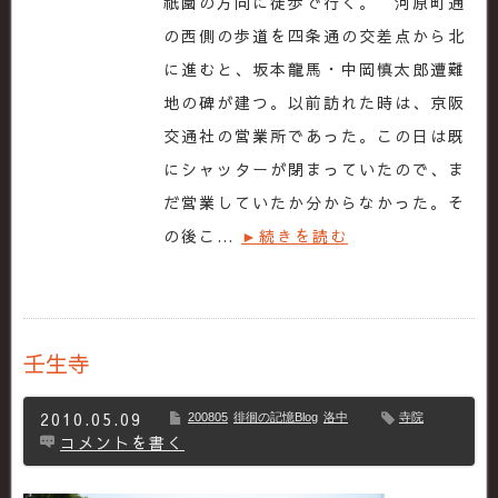
祇園の方向に徒歩で行く。 河原町通
の西側の歩道を四条通の交差点から北
に進むと、坂本龍馬・中岡慎太郎遭難
地の碑が建つ。以前訪れた時は、京阪
交通社の営業所であった。この日は既
にシャッターが閉まっていたので、ま
だ営業していたか分からなかった。そ
の後こ…
►続きを読む
壬生寺
2010.05.09
200805
徘徊の記憶Blog
洛中
寺院
コメントを書く