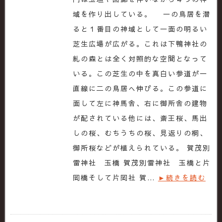
域を作り出している。 一の鳥居を潜
ると１番目の神域として一面の明るい
芝生広場が広がる。これは下鴨神社の
糺の森とは全く対照的な空間となって
いる。この芝生の中を真白い参道が一
直線に二の鳥居へ伸びる。この参道に
面して左に神馬舎、右に御所舎の建物
が配されている他には、斎王桜、馬出
しの桜、むちうちの桜、見返りの桐、
御所桜などが植えられている。 賀茂別
雷神社 玉橋 賀茂別雷神社 玉橋と片
岡橋そして片岡社 賀…
►続きを読む