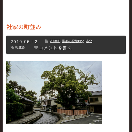
社家の町並み
2010.06.12
200805
徘徊の記憶Blog
洛北
コメントを書く
町並み