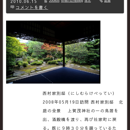
2010.06.15
200805
徘徊の記憶Blog
洛北
庭園
コメントを書く
西村家別邸（にしむらけべってい）
2008年05月19日訪問 西村家別邸 北
庭の全景 上賀茂神社の一の鳥居を
出、酒殿橋を渡り、再び社家町に戻
る。既に９時３０分を廻っているた