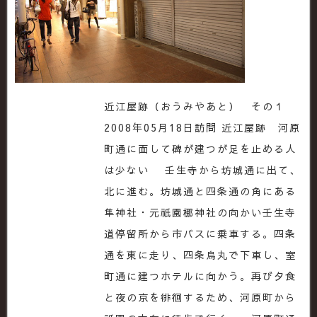
近江屋跡（おうみやあと） その１
2008年05月18日訪問 近江屋跡 河原
町通に面して碑が建つが足を止める人
は少ない 壬生寺から坊城通に出て、
北に進む。坊城通と四条通の角にある
隼神社・元祇園梛神社の向かい壬生寺
道停留所から市バスに乗車する。四条
通を東に走り、四条烏丸で下車し、室
町通に建つホテルに向かう。再び夕食
と夜の京を徘徊するため、河原町から