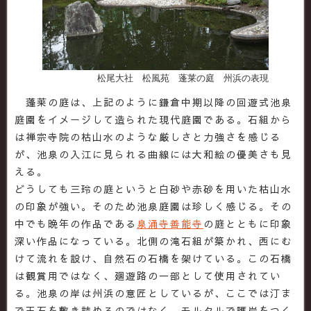
松尾大社 松風苑 蓬莱の庭 州浜の表現
蓬莱の庭は、上記のように鎌倉中期以降の回遊式池泉
庭園をイメージして造られた現代庭園である。石組から
は禅宗寺院の枯山水のような厳しさと力強さを感じる
が、池泉の入江に見られる曲線には大和絵の優美さも見
える。
どうしても三玲の庭というと白砂や赤砂を用いた枯山水
の印象が強い。そのため池泉庭園は珍しく感じる。その
中でも晩年の作品である
泉涌寺善能寺
の庭とともに印象
深い作品になっている。北側の滝石組が築かれ、西にむ
けて流れを設け、自然石の石橋を架けている。この石橋
は観賞用ではなく、廻遊路の一部として使用されてい
る。池泉の岸は州浜の意匠としているが、ここでは汀ま
で玉石を敷き詰めるのではなく、モルタルで護岸をつく