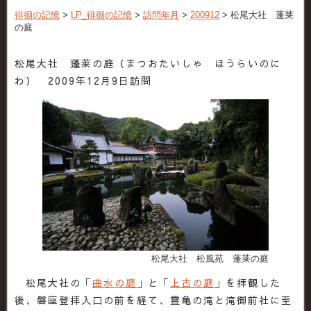
徘徊の記憶
>
LP_徘徊の記憶
>
訪問年月
>
200912
>
松尾大社 蓬莱
の庭
松尾大社 蓬莱の庭（まつおたいしゃ ほうらいのに
わ） 2009年12月9日訪問
松尾大社 松風苑 蓬莱の庭
松尾大社の「
曲水の庭
」と「
上古の庭
」を拝観した
後、磐座登拝入口の前を経て、霊亀の滝と滝御前社に至