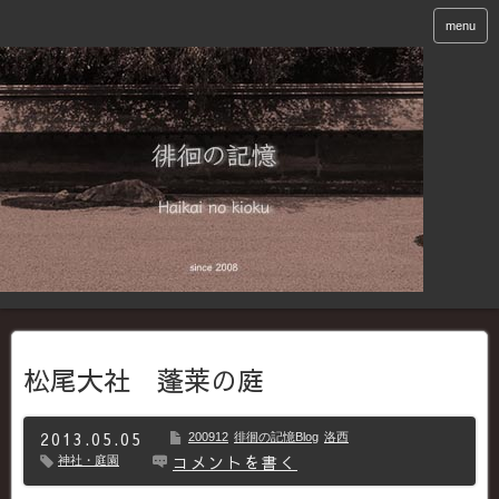
menu
松尾大社 蓬莱の庭
2013.05.05
200912
徘徊の記憶Blog
洛西
コメントを書く
神社・庭園