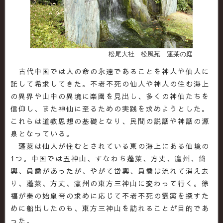
松尾大社 松風苑 蓬莱の庭
古代中国では人の命の永遠であることを神人や仙人に
託して希求してきた。不老不死の仙人や神人の住む海上
の異界や山中の異境に楽園を見出し、多くの神仙たちを
信仰し、また神仙に至るための実践を求めようとした。
これらは道教思想の基礎となり、民間の説話や神話の源
泉となっている。
蓬萊は仙人が住むとされている東の海上にある仙境の
1つ。中国では五神山、すなわち蓬萊、方丈、瀛州、岱
輿、員喬があったが、やがて岱輿、員喬は流れて消え去
り、蓬萊、方丈、瀛州の東方三神山に変わって行く。徐
福が秦の始皇帝の求めに応じて不老不死の霊薬を探すた
めに船出したのも、東方三神山を訪れることが目的であ
った。