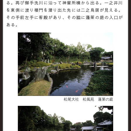
る。再び御手洗川に沿って神輩所横から出る。一之井川
を東側に渡り楼門を潜り出た先には二之鳥居が見える。
その手前左手に客殿があり、その脇に蓬莱の庭の入口が
ある。
松尾大社 松風苑 蓬莱の庭