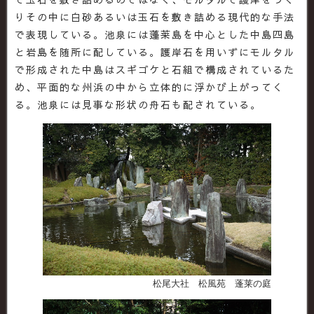
りその中に白砂あるいは玉石を敷き詰める現代的な手法
で表現している。池泉には蓬莱島を中心とした中島四島
と岩島を随所に配している。護岸石を用いずにモルタル
で形成された中島はスギゴケと石組で構成されているた
め、平面的な州浜の中から立体的に浮かび上がってく
る。池泉には見事な形状の舟石も配されている。
松尾大社 松風苑 蓬莱の庭