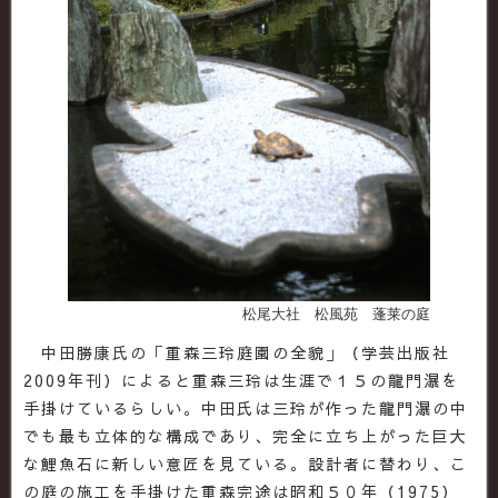
松尾大社 松風苑 蓬莱の庭
中田勝康氏の「重森三玲庭園の全貌」（学芸出版社
2009年刊）によると重森三玲は生涯で１５の龍門瀑を
手掛けているらしい。中田氏は三玲が作った龍門瀑の中
でも最も立体的な構成であり、完全に立ち上がった巨大
な鯉魚石に新しい意匠を見ている。設計者に替わり、こ
の庭の施工を手掛けた重森完途は昭和５０年（1975）