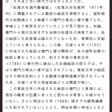
は、それほど古い時代ではなかったようだ。
「松尾大社境内整備誌」（松尾大社社務所 1971年
刊）に掲載されている数枚の絵図を参照すると、室町時
代の初期頃より２階建ての楼門の南北に塀が建てられ、
神域として東西を分けていたことが見て取れる。勿論、
楼門から桂川右岸までも当時の松尾社の神苑であり、先
の絵図にも民家等は描かれていないため、実質的に支配
していたと考えられる。この後、元禄１４年（1702）
に作成された絵図は楼門と塀の関係が、先の室町初期の
絵図と異なっているが、約８０年後の寛政元年
（1789）に奉行所に提出した社頭絵図の控えでは、や
はり楼門の南北に塀が巡らされている。寛政元年の絵図
はその制作目的により社殿等の建物規模が記されている
ため、元禄１４年の鳥瞰図絵よりは精度が高い。
この寛政元年に作成された絵図の楼門より東側には、
現在の職舎の位置にあったと思われる客舎しか描かれて
いない。さらに明治２０年（1888）頃までの建物調書
にも記されていないことより、明治末期に神池とともに