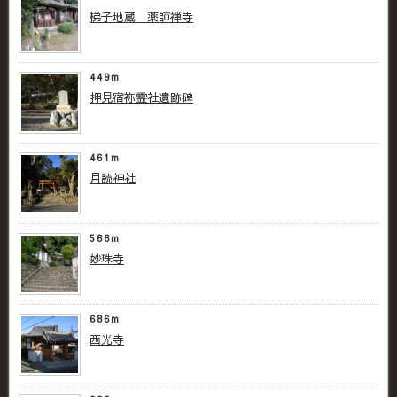
梯子地蔵 薬師禅寺
449m
押見宿祢霊社遺跡碑
461m
月読神社
566m
妙珠寺
686m
西光寺