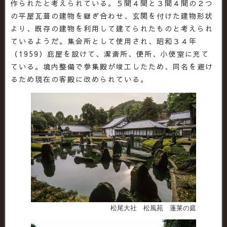
作られたと考えられている。５間４間と３間４間の２つ
の平屋瓦葺の建物を継ぎ合わせ、玄関を付けた建物形状
より、既存の建物を利用して建てられたものと考えられ
ているようだ。集会所として使用され、昭和３４年
（1959）庇屋を設けて、潔斎所、便所、小使室に充て
ている。境内整備で参集殿が竣工したため、同名を避け
るため現在の客殿に改められている。
松尾大社 松風苑 蓬莱の庭