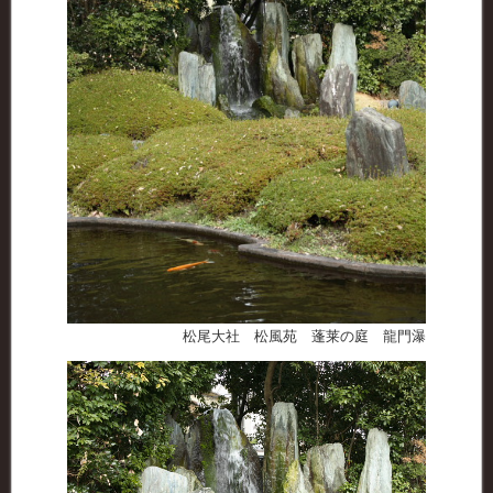
松尾大社 松風苑 蓬莱の庭 龍門瀑