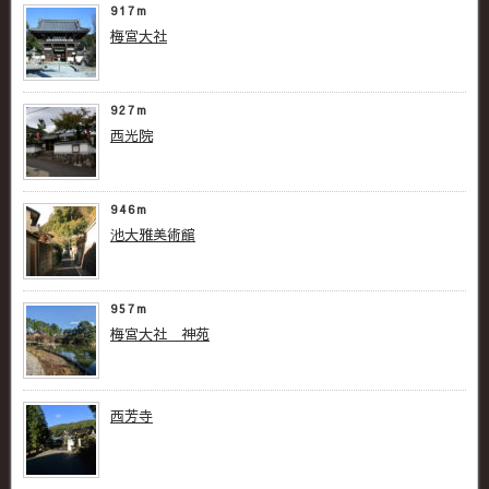
917m
梅宮大社
927m
西光院
946m
池大雅美術館
957m
梅宮大社 神苑
西芳寺