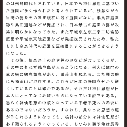
のは飛鳥時代とされている。日本でも神仙思想に基づい
た庭園が多く作られたと考えられているが、残念ながら
当時の姿をそのまま現在に残す庭園がない。飛鳥宮庭園
跡や島庄遺跡などが発掘され、日本最古の庭園の姿が次
第に明らかになってきた。また平城京左京三条二坊宮跡
庭園や平城京東院庭園などが発掘復元されたため、私た
ちにも奈良時代の庭園を直接目にすることができるよう
になった。
その後、極楽浄土の庭や禅の庭などが渡ってくるが、
その中にも必ず鶴や亀が入るようになる。例えば龍門の
滝の横に鶴島亀島があり、蓬莱山も現れる。また禅の庭
にも蓬莱山が混在する。これらが日本の庭園を分かり難
くしていることは確かであるが、それだけ神仙思想が日
本人にとってなじみ深いものになっている証でもある。
恐らく神仙思想の中核となっている不老不死への希求に
あるのではないだろうか。すなわち、異なった思想の庭
が作られるようになっても、根幹の部分には神仙思想が
必ず残されるようになっている。ちなみに鶴や亀は長寿