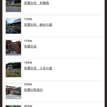
松尾大社 松風苑
109m
松尾大社 曲水の庭
128m
松尾大社
166m
松尾大社 上古の庭
399m
松尾の町並み
430m