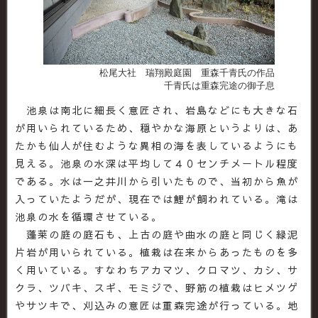
松尾大社 瑞翔殿庭園 重森千青氏の作品
千青氏は重森完途の御子息
池泉は南北に細長く意匠され、岩島などにも大きな石
が用いられているため、穏やかな海原というよりは、あ
たかも仙人が住むような異相の海を表しているようにも
見える。池泉の水深は平均して４０センチメートル程度
である。水は一之井川から引いたもので、当初から魚が
入っていたようだが、現在では鯉が飼われている。滝は
池泉の水を循環させている。
蓬莱の庭の庭石も、上古の庭や曲水の庭と同じく緑泥
片岩が用いられている。植栽は在来からあったものを多
く用いている。すなわちアカマツ、クロマツ、カシ、サ
クラ、ツバキ、スギ、モミジで、野筋の植栽はヒメツゲ
やサツキで、刈込みの意匠は重森完途が行っている。地