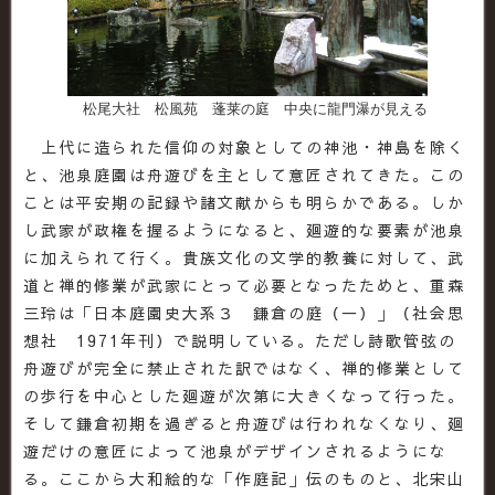
松尾大社 松風苑 蓬莱の庭 中央に龍門瀑が見える
上代に造られた信仰の対象としての神池・神島を除く
と、池泉庭園は舟遊びを主として意匠されてきた。この
ことは平安期の記録や諸文献からも明らかである。しか
し武家が政権を握るようになると、廻遊的な要素が池泉
に加えられて行く。貴族文化の文学的教養に対して、武
道と禅的修業が武家にとって必要となったためと、重森
三玲は「日本庭園史大系３ 鎌倉の庭（一）」（社会思
想社 1971年刊）で説明している。ただし詩歌管弦の
舟遊びが完全に禁止された訳ではなく、禅的修業として
の歩行を中心とした廻遊が次第に大きくなって行った。
そして鎌倉初期を過ぎると舟遊びは行われなくなり、廻
遊だけの意匠によって池泉がデザインされるようにな
る。ここから大和絵的な「作庭記」伝のものと、北宋山