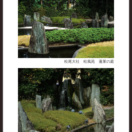
松尾大社 松風苑 蓬莱の庭