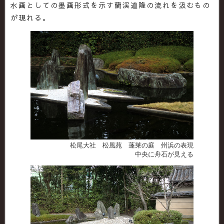
水画としての墨画形式を示す蘭渓道隆の流れを汲むもの
が現れる。
松尾大社 松風苑 蓬莱の庭 州浜の表現
中央に舟石が見える