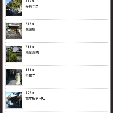
689m
最福寺跡
717m
蔵泉庵
785m
無量寿院
851m
華厳寺
907m
橋本経亮宅址