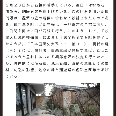
２月２８日から石組に着手している。当日には水落石、
滝添石、咽喉石等を組上げている。この巨石を用いた龍
門瀑は、蓬莱の庭の規模に合わせて設計されたものであ
る。龍門瀑を組上げた完途は、一旦東京の自宅に戻り、
３日間を開けて再び石組を行う。このようにして、「松
尾大社境内整備誌」によると１週間程度で石組を完了し
たようだ。「日本庭園史大系３３ 補（三） 現代の庭
（五）」には、設計者＝重森三玲が監理すれば、こした
であろうと思われるものを細部意匠の決定を行ったと
し、具体的には滝石組、池泉石組、野筋の意匠とその素
材、刈込の形態、池泉の緑と廻遊路の色彩意匠等をあげ
ている。