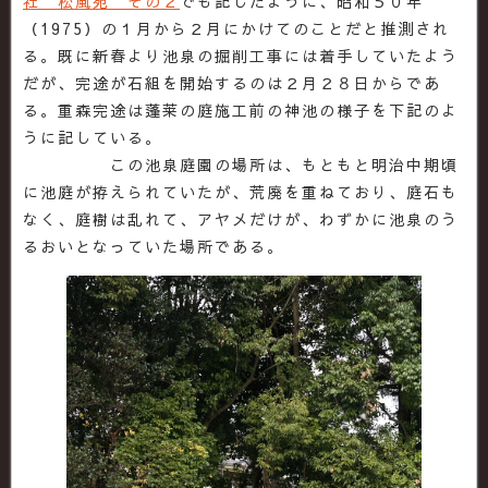
社 松風苑 その２
でも記したように、昭和５０年
（1975）の１月から２月にかけてのことだと推測され
る。既に新春より池泉の掘削工事には着手していたよう
だが、完途が石組を開始するのは２月２８日からであ
る。重森完途は蓬莱の庭施工前の神池の様子を下記のよ
うに記している。
この池泉庭園の場所は、もともと明治中期頃
に池庭が拵えられていたが、荒廃を重ねており、庭石も
なく、庭樹は乱れて、アヤメだけが、わずかに池泉のう
るおいとなっていた場所である。