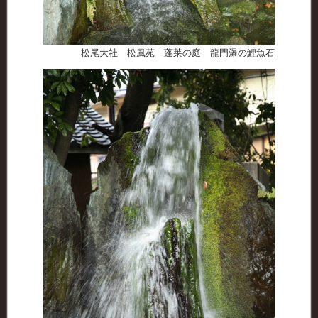
松尾大社 松風苑 蓬莱の庭 龍門瀑の鯉魚石