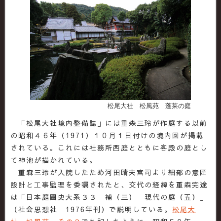
松尾大社 松風苑 蓬莱の庭
「松尾大社境内整備誌」には重森三玲が作庭する以前
の昭和４６年（1971）１０月１日付けの境内図が掲載
されている。これには社務所西庭とともに客殿の庭とし
て神池が描かれている。
重森三玲が入院したため河田晴夫宮司より細部の意匠
設計と工事監理を委嘱されたと、交代の経緯を重森完途
は「日本庭園史大系３３ 補（三） 現代の庭（五）」
（社会思想社 1976年刊）で説明している。
松尾大