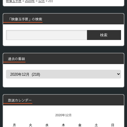
映像玉手匣
>
2020年
>
12月
>
2日
「映像玉手匣」の検索
過去の番組
過
去
の
番
組
放送カレンダー
2020年12月
月
火
水
木
金
土
日