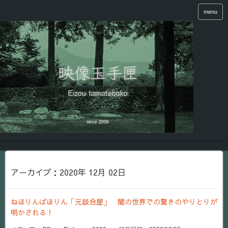
menu
アーカイブ：2020年 12月 02日
ねほりんぱほりん「元談合屋」 闇の世界での驚きのやりとりが
明かされる！