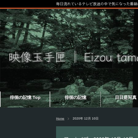
毎日流れているテレビ放送の中で気になった番組
徘徊の記憶 Top
徘徊の記憶
日日是写真
Home
2020年 12月 10日