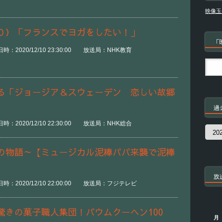
映像玉
０）「フランスでヨガをしたい！」
「
：2020/12/10 23:30:00 放送局：NHK教育
る「ジョージア＆スウェーデン 恋しい故郷
過
：2020/12/10 22:30:00 放送局：NHK総合
過
去
の
の物語～【ミュージカル泥棒パパ来襲で泥棒
番
組
放
時：2020/12/10 22:00:00 放送局：フジテレビ
驚きの菓子職人集団！バウムクーヘン100
月