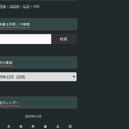
手匣
>
2020年
>
12月
>
10日
映像玉手匣」の検索
去の番組
送カレンダー
2020年12月
火
水
木
金
土
日