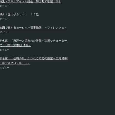
特集ドラマ】アイドル誕生 輝け昭和歌謡［字］
件のビュー
好き！五つ子Ｇｏ！！ １２話
件のビュー
地図で旅するヨーロッパ都市物語 －フィレンツェ－
件のビュー
年名家 「東洋一と謳われた洋館～壮麗なチューダー
式「旧前田家本邸 洋館」
件のビュー
年名家 「住職の思いがつなぐ奇跡の茶室～広尾 香林
「雲中庵と自久庵」～」
件のビュー