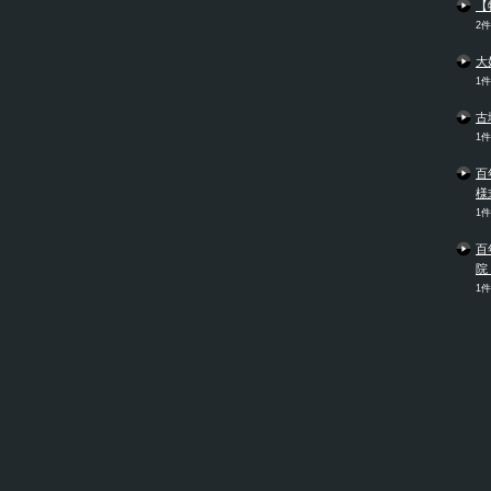
【
2
大
1
古
1
百
様
1
百
院
1