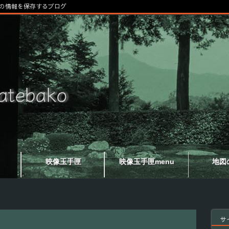
の情報を保存するブログ
映像玉手匣
映像玉手匣menu
地図
サ