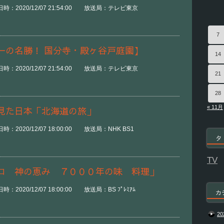
時：2020/12/07 21:54:00 放送局：テレビ東京
7
一の名勝！ 国分寺・殿ヶ谷戸庭園】
14
時：2020/12/07 21:54:00 放送局：テレビ東京
21
28
« 11月
見た日本「北海道の旅」
：2020/12/07 18:00:00 放送局：NHK BS1
タ
TV
コ 神の恵み ７０００年の味 料理」
2020/12/07 18:00:00 放送局：BS ﾌﾟﾚﾐｱﾑ
カ
20