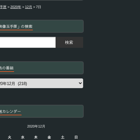
手匣
>
2020年
>
12月
>
7日
映像玉手匣」の検索
去の番組
送カレンダー
2020年12月
火
水
木
金
土
日