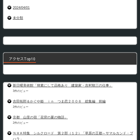
2024/04/01
未分類
アクセスTop10
新日曜美術館「簡素にして品格あり 建築家・吉村順三の仕事」
3件のビュー
吉田拓郎＆かぐや姫 ｉｎ つま恋２００６ 総集編 前編
2件のビュー
京都 山里の宿「花背の夏の物語」
2件のビュー
ＮＨＫ特集 シルクロード 第２部（１２）「草原の王都～サマルカンド・ブ
ハラ」