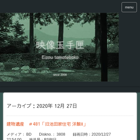
menu
アーカイブ：2020年 12月 27日
建物遺産 ＃481「旧池田家住宅 洋館Ⅱ」
メディア： BD Diskno.： 3808 録画日時：2020/12/27
22:54:00 放送局：BS朝日