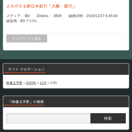
よみがえる新日本紀行「大館・能代」
メディア： BD Diskno.： 3809 録画日時：2020/12/27 6:45:00
放送局：BS ﾌﾟﾚﾐｱﾑ
トップページに戻る
サイト ナビゲーション
映像玉手匣
>
2020年
>
12月
>
27日
「映像玉手匣」の検索