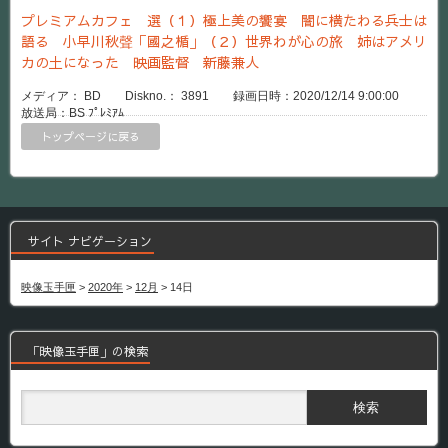
プレミアムカフェ 選（１）極上美の饗宴 闇に横たわる兵士は
語る 小早川秋聲「國之楯」（２）世界わが心の旅 姉はアメリ
カの土になった 映画監督 新藤兼人
メディア： BD Diskno.： 3891 録画日時：2020/12/14 9:00:00
放送局：BS ﾌﾟﾚﾐｱﾑ
トップページに戻る
サイト ナビゲーション
映像玉手匣
>
2020年
>
12月
>
14日
「映像玉手匣」の検索