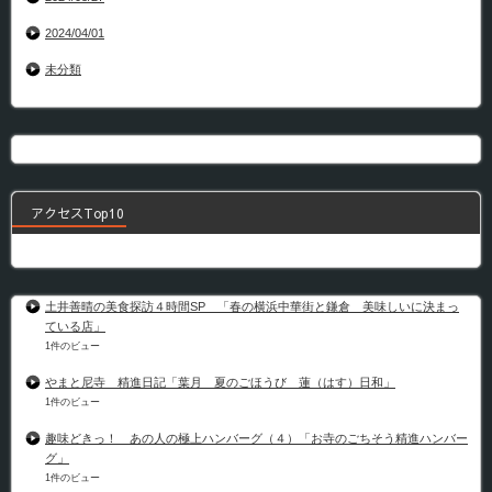
2024/04/01
未分類
アクセスTop10
土井善晴の美食探訪４時間SP 「春の横浜中華街と鎌倉 美味しいに決まっ
ている店」
1件のビュー
やまと尼寺 精進日記「葉月 夏のごほうび 蓮（はす）日和」
1件のビュー
趣味どきっ！ あの人の極上ハンバーグ（４）「お寺のごちそう精進ハンバー
グ」
1件のビュー