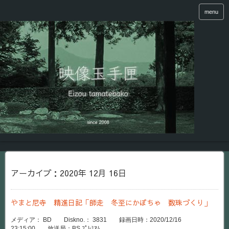
menu
アーカイブ：2020年 12月 16日
やまと尼寺 精進日記「師走 冬至にかぼちゃ 数珠づくり」
メディア： BD Diskno.： 3831 録画日時：2020/12/16
23:15:00 放送局：BS ﾌﾟﾚﾐｱﾑ