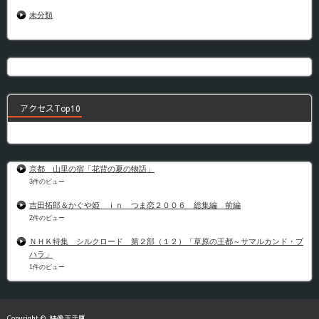
未分類
アクセスTop10
京都 山里の宿「花背の夏の物語」
3件のビュー
吉田拓郎＆かぐや姫 ｉｎ つま恋２００６ 総集編 前編
2件のビュー
ＮＨＫ特集 シルクロード 第２部（１２）「草原の王都～サマルカンド・ブ
ハラ」
1件のビュー
Copyright ©
映像玉手匣