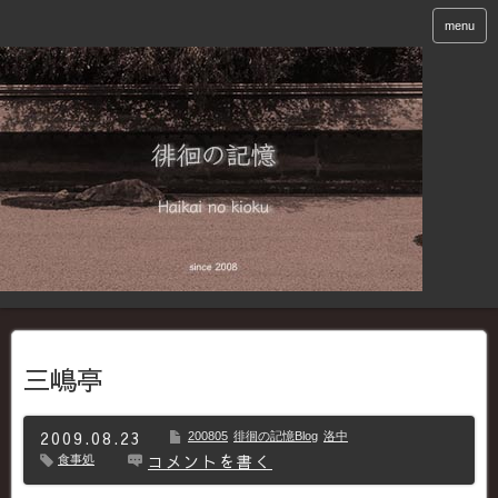
menu
三嶋亭
2009.08.23
200805
徘徊の記憶Blog
洛中
コメントを書く
食事処