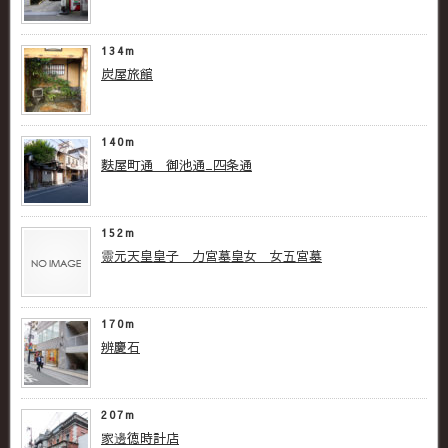
134m
炭屋旅館
140m
麩屋町通 御池通_四条通
152m
靈元天皇皇子 力宮墓 皇女 女五宮墓
170m
辨慶石
207m
家邊徳時計店