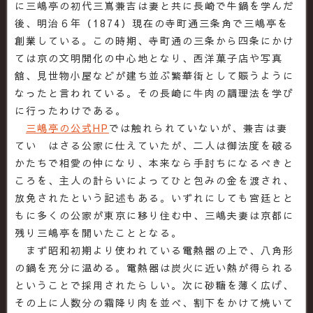
に三嶋亭の初代三嶌兼吉は妻と共に長崎で牛鍋を学んだ
後、明治６年（1874）現在の寺町通三条角で三嶋亭を
創業している。この時期、寺町通の三条から四条にかけ
ては京の文明開化の中心地となり、西洋菓子店や写真
舘、見世物小屋などが建ち並ぶ繁華街として賑うように
なったと言われている。その長崎に牛肉の調理法を学び
に行ったわけである。
三嶋亭の公式HP
では触れられていないが、兼吉は妻
てい はさる公家に仕えていたが、二人は御法度を破る
かたちで相愛の仲になり、本来なら手討ちになるべきと
ころを、主人の計らいによってひと包みの金を渡され、
放免されたという記述もある。いずれにしても宮廷とと
もに多くの公家が東京に移り住む中、三嶋夫妻は京都に
残り三嶋亭を開いたこととなる。
まず昭和初期より使われている電熱器の上で、八角形
の鍋を充分に温める。電熱器は炭火に近い熱が得られる
ということで採用されたらしい。次に砂糖を薄く広げ、
その上に人数分の霜降り肉を並べ、割下をかけて焼いて