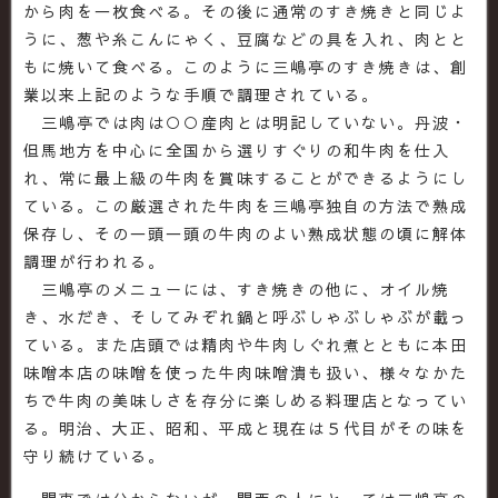
から肉を一枚食べる。その後に通常のすき焼きと同じよ
うに、葱や糸こんにゃく、豆腐などの具を入れ、肉とと
もに焼いて食べる。このように三嶋亭のすき焼きは、創
業以来上記のような手順で調理されている。
三嶋亭では肉は○○産肉とは明記していない。丹波・
但馬地方を中心に全国から選りすぐりの和牛肉を仕入
れ、常に最上級の牛肉を賞味することができるようにし
ている。この厳選された牛肉を三嶋亭独自の方法で熟成
保存し、その一頭一頭の牛肉のよい熟成状態の頃に解体
調理が行われる。
三嶋亭のメニューには、すき焼きの他に、オイル焼
き、水だき、そしてみぞれ鍋と呼ぶしゃぶしゃぶが載っ
ている。また店頭では精肉や牛肉しぐれ煮とともに本田
味噌本店の味噌を使った牛肉味噌潰も扱い、様々なかた
ちで牛肉の美味しさを存分に楽しめる料理店となってい
る。明治、大正、昭和、平成と現在は５代目がその味を
守り続けている。