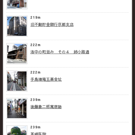
219m
旧不動貯金銀行京都支店
222m
洛中の町並み その４ 姉小路通
222m
手島堵庵五楽舎址
239m
後藤象二郎寓居跡
239m
革嶋医院