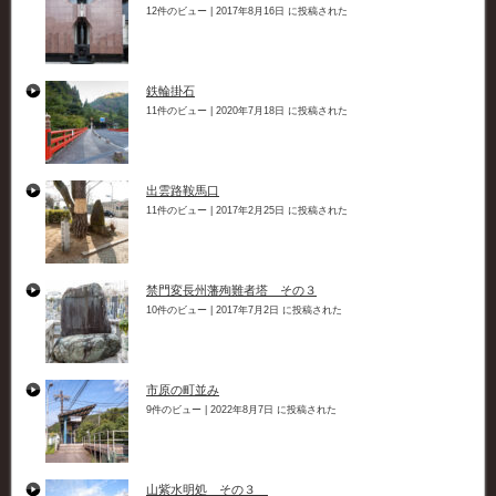
12件のビュー
|
2017年8月16日 に投稿された
鉄輪掛石
11件のビュー
|
2020年7月18日 に投稿された
出雲路鞍馬口
11件のビュー
|
2017年2月25日 に投稿された
禁門変長州藩殉難者塔 その３
10件のビュー
|
2017年7月2日 に投稿された
市原の町並み
9件のビュー
|
2022年8月7日 に投稿された
山紫水明処 その３