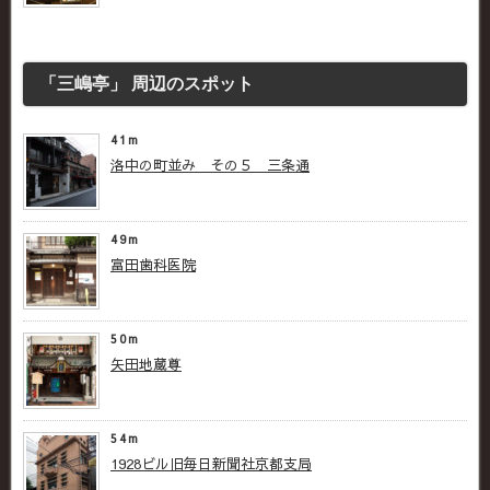
「三嶋亭」 周辺のスポット
41m
洛中の町並み その５ 三条通
49m
富田歯科医院
50m
矢田地蔵尊
54m
1928ビル旧毎日新聞社京都支局