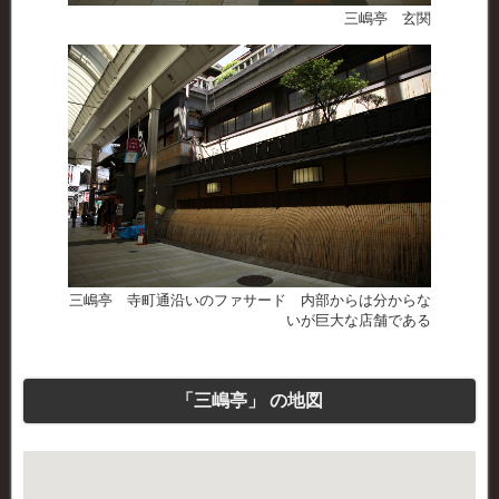
三嶋亭 玄関
三嶋亭 寺町通沿いのファサード 内部からは分からな
いが巨大な店舗である
「三嶋亭」 の地図