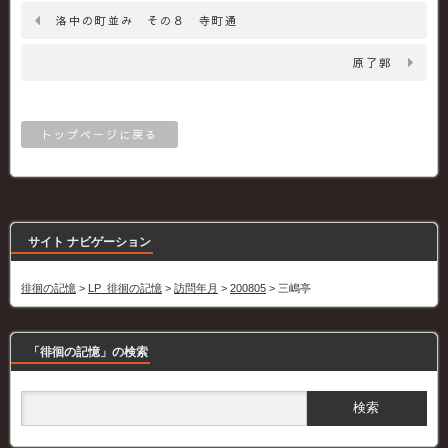
洛中の町並み その８ 寺町通
原了郭
トップページに戻る
サイト ナビゲーション
徘徊の記憶
>
LP_徘徊の記憶
>
訪問年月
>
200805
>
三嶋亭
「徘徊の記憶」の検索