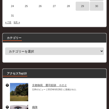
24
25
26
27
28
29
30
31
« 7月
9月 »
カテゴリー
カ
テ
ゴ
リ
ー
アクセスTop10
京都御苑 鷹司邸跡 その２
12件のビュー
|
2015年9月28日 に投稿された
織陣