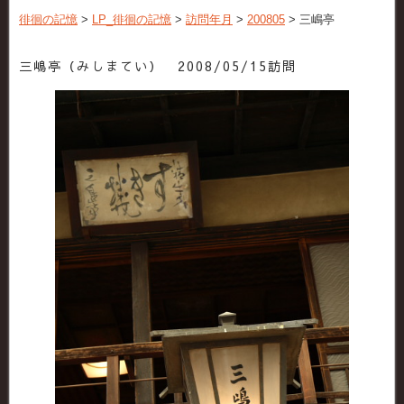
徘徊の記憶
>
LP_徘徊の記憶
>
訪問年月
>
200805
>
三嶋亭
三嶋亭（みしまてい） 2008/05/15訪問