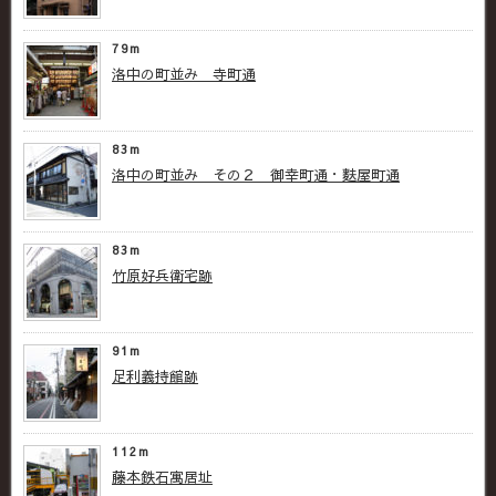
79m
洛中の町並み 寺町通
83m
洛中の町並み その２ 御幸町通・麩屋町通
83m
竹原好兵衛宅跡
91m
足利義持館跡
112m
藤本鉄石寓居址