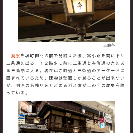
三嶋亭
葵祭
を堺町御門の前で見終えた後、富小路を南に下り
三条通に出る。１２時少し前に三条通と寺町通の角にあ
る三嶋亭に入る。現在は寺町通と三条通のアーケードに
囲まれているため、建物は壁面しか見ることが出来ない
が、明治の名残りをとどめるガス燈がこの店の歴史を語
っている。