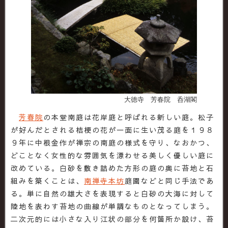
大徳寺 芳春院 呑湖閣
芳春院
の本堂南庭は花岸庭と呼ばれる新しい庭。松子
が好んだとされる桔梗の花が一面に生い茂る庭を１９８
９年に中根金作が禅宗の南庭の様式を守り、なおかつ、
どことなく女性的な雰囲気を漂わせる美しく優しい庭に
改めている。白砂を敷き詰めた方形の庭の奥に苔地と石
組みを築くことは、
南禅寺本坊
庭園などと同じ手法であ
る。単に自然の雄大さを表現すると白砂の大海に対して
陸地を表わす苔地の曲線が単調なものとなってしまう。
二次元的には小さな入り江状の部分を何箇所か設け、苔