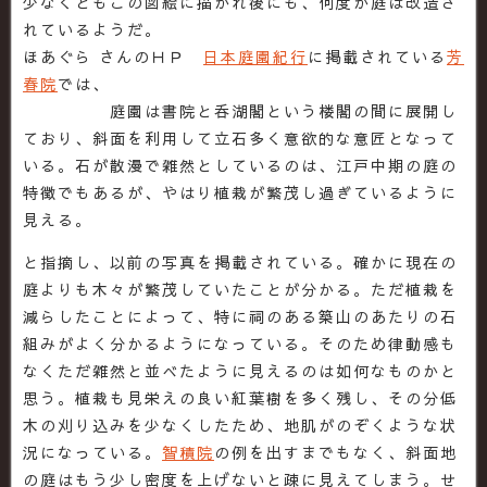
少なくともこの図絵に描かれ後にも、何度か庭は改造さ
れているようだ。
ほあぐら さんのＨＰ
日本庭園紀行
に掲載されている
芳
春院
では、
庭園は書院と呑湖閣という楼閣の間に展開し
ており、斜面を利用して立石多く意欲的な意匠となって
いる。石が散漫で雑然としているのは、江戸中期の庭の
特徴でもあるが、やはり植栽が繁茂し過ぎているように
見える。
と指摘し、以前の写真を掲載されている。確かに現在の
庭よりも木々が繁茂していたことが分かる。ただ植栽を
減らしたことによって、特に祠のある築山のあたりの石
組みがよく分かるようになっている。そのため律動感も
なくただ雑然と並べたように見えるのは如何なものかと
思う。植栽も見栄えの良い紅葉樹を多く残し、その分低
木の刈り込みを少なくしたため、地肌がのぞくような状
況になっている。
智積院
の例を出すまでもなく、斜面地
の庭はもう少し密度を上げないと疎に見えてしまう。せ