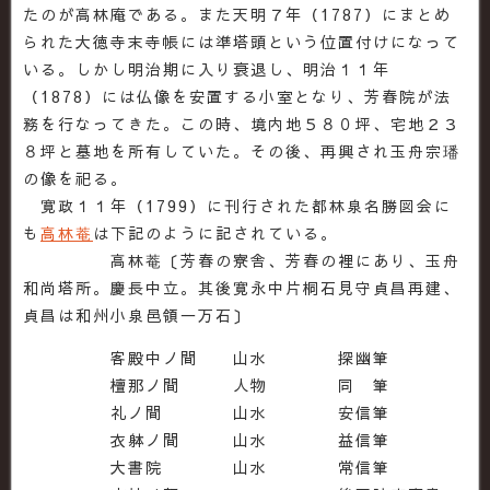
たのが高林庵である。また天明７年（1787）にまとめ
られた大徳寺末寺帳には準塔頭という位置付けになって
いる。しかし明治期に入り衰退し、明治１１年
（1878）には仏像を安置する小室となり、芳春院が法
務を行なってきた。この時、境内地５８０坪、宅地２３
８坪と墓地を所有していた。その後、再興され玉舟宗璠
の像を祀る。
寛政１１年（1799）に刊行された都林泉名勝図会に
も
高林菴
は下記のように記されている。
高林菴〔芳春の寮舎、芳春の裡にあり、玉舟
和尚塔所。慶長中立。其後寛永中片桐石見守貞昌再建、
貞昌は和州小泉邑領一万石〕
客殿中ノ間 山水 探幽筆
檀那ノ間 人物 同 筆
礼ノ間 山水 安信筆
衣躰ノ間 山水 益信筆
大書院 山水 常信筆