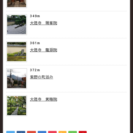
349m
大徳寺 瑞峯院
361m
大徳寺 龍源院
372m
紫野の町並み
大徳寺 黄梅院