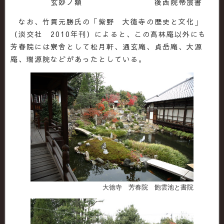
玄妙ノ額 後西院帝宸書
なお、竹貫元勝氏の「紫野 大徳寺の歴史と文化」
（淡交社 2010年刊）によると、この高林庵以外にも
芳春院には寮舎として松月軒、通玄庵、貞岳庵、大源
庵、瑞源院などがあったとしている。
大徳寺 芳春院 飽雲池と書院