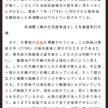
が強く、このような池泉回遊様式の庭を思い浮かべるこ
とが少ない。寛政１１年（1799）に刊行された都林泉
名勝図会にも呑湖閣は以下のように記されている。
呑湖閣〔横井氏田屋等造る〕又有飽雲享打月
橋
また、方春院の
図絵
も掲載されている。この図絵は寛
政８年（1796）の焼失直後に発行されたものであるた
め、焼失前か再建後の姿を表わしたものかは判断できな
い。 飽雲池や打月橋の形状は現在と同じように見え
る。しかし打月橋の架けられた角度が異なる点、中之島
へ架かる木橋が切り石橋に変わっている点、そして庭の
広さと楼閣の規模のバランスが異なっているように思わ
れる。また図絵では滝石組より飽雲池に水が注いでいた
ことが確認できるが、現在は枯れている。恐らく西庭か
ら水を引いているのは、水路の変更があったためであろ
う。あくまでも図絵であるので全てを信用できないが、