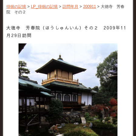
徘徊の記憶
>
LP_徘徊の記憶
>
訪問年月
>
200911
>
大徳寺 芳春
院 その２
大徳寺 芳春院（ほうしゅんいん）その２ 2009年11
月29日訪問