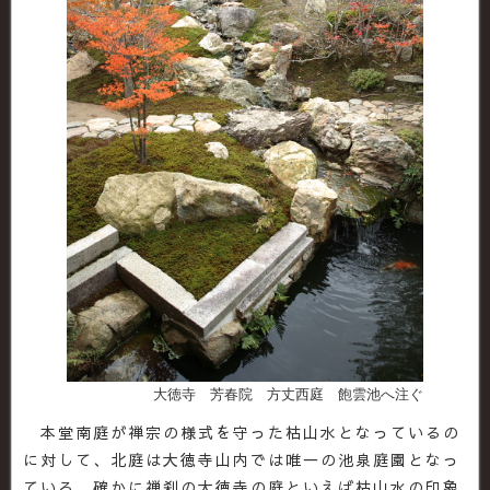
大徳寺 芳春院 方丈西庭 飽雲池へ注ぐ
本堂南庭が禅宗の様式を守った枯山水となっているの
に対して、北庭は大徳寺山内では唯一の池泉庭園となっ
ている。確かに禅刹の大徳寺の庭といえば枯山水の印象