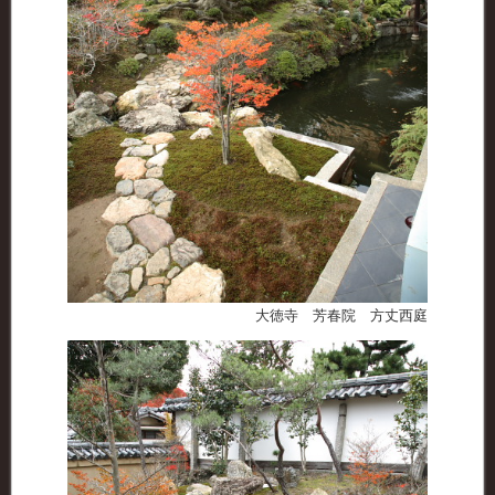
大徳寺 芳春院 方丈西庭