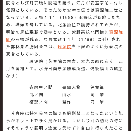
院号とし江月宗玩に開祖を請う。江月が安室宗閑に付し
塔頭としている。そのためか安室の伝では瑞源院二世と
なっている。元禄１１年（1698）水野氏が断絶したた
め、塔頭を辞している。北派独住で護持されてきたが、
明治の廃仏棄釈で廃寺となる。紫野高校北門横に
瑞源院
趾
の石標が残る。なお寛政１１年（1799）に刊行され
た都林泉名勝図会では、
瑞源院
を下記のように芳春院の
寮舎としている。
瑞源院〔芳春院の寮舎、大光の西にあり。江
月を開祖とす。水野日向守源勝成所造、備後福山の城主
なり〕
客殿中ノ間 墨絵人物 等益筆
礼ノ間 山水 同 筆
檀那ノ間 耕作 同 筆
芳春院は特別公開の際でも撮影禁止となったという記
事がネット上で多く見かける。しかし今回の訪問の時に
はそのような説明も注意も受けずに自由に行なえたこと