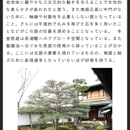
地全体に緩やかな三次元的な動きを与えることで女性的
な柔らかさが表われたと思う。また南庭正面に中門がな
いために、軸線や対象性を必要としない庭となっている
こと。さらには平面的で丸みを帯びた石を多く用いたこ
となどがこの庭の印象を深めることとなっている。 本
堂西庭は呑湖閣へのアプローチ空間となっている。また
飽雲池へ注ぐ水も西庭の西南から採っていることが分か
る。ここには北庭の要素も現れているものの、南庭と結
ぶために表現過多となっていない点が好感を持てる。