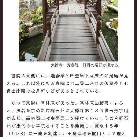
大徳寺 芳春院 打月の扁額が掛かる
書院の東側には、迷雲亭と四畳半下座床の如是庵が見
える。これ以外にも芳春院には二畳二台目の落葉亭と七
畳出床席の松月軒などがあるとされている。
かつて東隣に高林庵があった。高林庵由緒書による
と、法名を求めた片桐石州に大徳寺第１８５世玉舟宗璠
が応じ、高林庵三叔宗関居士を授けている。その片桐石
州が累代の香華院とすることを発願し、寛永１５年
（1638）に一庵を創建し、玉舟宗璠を開山として迎え