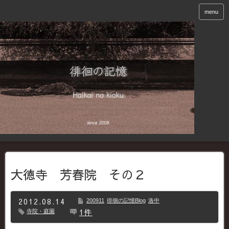
menu
大徳寺 芳春院 その２
2012.08.14
200911
徘徊の記憶Blog
洛中
1件
寺院・庭園