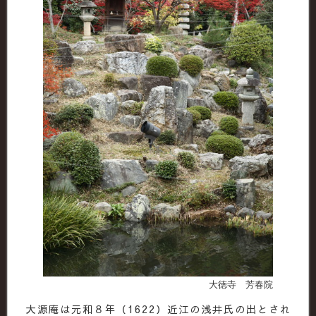
大徳寺 芳春院
大源庵は元和８年（1622）近江の浅井氏の出とされ