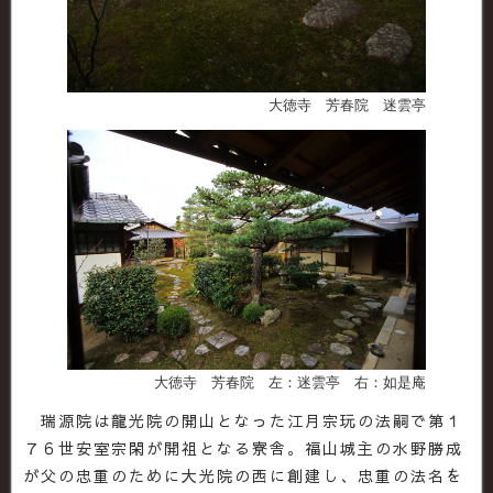
大徳寺 芳春院 迷雲亭
大徳寺 芳春院 左：迷雲亭 右：如是庵
瑞源院は龍光院の開山となった江月宗玩の法嗣で第１
７６世安室宗閑が開祖となる寮舎。福山城主の水野勝成
が父の忠重のために大光院の西に創建し、忠重の法名を