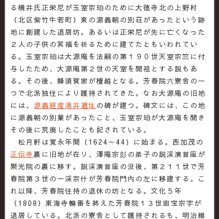
る横井氏正栄尼が玉室宗珀のために大徳寺北の上野村
（北区紫竹牛若町）東の源義朝の別荘があったという跡
地に創建した退居坊。あるいは正栄尼が先に亡くなった
２人の子供の冥福を祈るために建てたともいわれてい
る。玉室宗珀は大源庵を法嗣の第１９０世天室宗竺に付
与したため、大源庵第２世の天室を開祖とする説もあ
る。その後、蜂須賀家が檀越となる。芳春院六寮舎の一
つで北派独住により護持されてきた。なお大源庵の旧地
には、
源義経産湯井遺址
の碑が建つ。碑文には、この地
に源義朝の別業があったこと、玉室宗珀が大源庵を開き
その後に荒廃したことも記されている。
松月軒は寛永年間（1624～44）に始まる。西加茂の
正伝寺
裏に旧地が在リ、澤庵宗彭の弟子の説渓演首座が
聚光院の裏に移す。説渓演首座の没後、第２１１世で芳
春院第３世の一渓宗什が芳春院門内の左に移建する。こ
れ以降、芳春院住持の退休の坊となる。文化５年
（1808）東海寺輪番を終えた芳春院１３世宙宝宗宇が
退居している。北派の寮舎として護持されるも、明治維