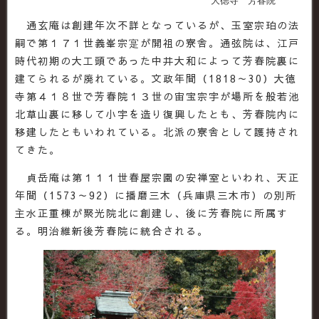
大徳寺 芳春院
通玄庵は創建年次不詳となっているが、玉室宗珀の法
嗣で第１７１世義峯宗寔が開祖の寮舎。通弦院は、江戸
時代初期の大工頭であった中井大和によって芳春院裏に
建てられるが廃れている。文政年間（1818～30）大徳
寺第４１８世で芳春院１３世の宙宝宗宇が場所を般若池
北草山裏に移して小宇を造り復興したとも、芳春院内に
移建したともいわれている。北派の寮舎として護持され
てきた。
貞岳庵は第１１１世春屋宗園の安禅室といわれ、天正
年間（1573～92）に播磨三木（兵庫県三木市）の別所
主水正重棟が聚光院北に創建し、後に芳春院に所属す
る。明治維新後芳春院に統合される。