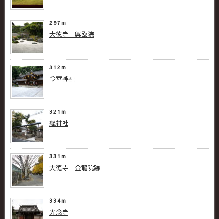
297m
大徳寺 興臨院
312m
今宮神社
321m
総神社
331m
大徳寺 金龍院跡
334m
光念寺