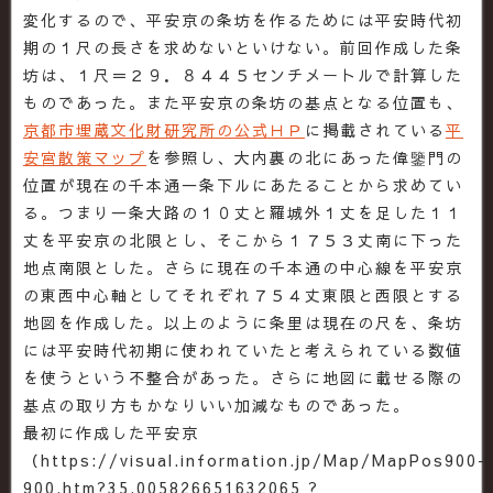
変化するので、平安京の条坊を作るためには平安時代初
期の１尺の長さを求めないといけない。前回作成した条
坊は、１尺＝２９．８４４５センチメートルで計算した
ものであった。また平安京の条坊の基点となる位置も、
京都市埋蔵文化財研究所の公式ＨＰ
に掲載されている
平
安宮散策マップ
を参照し、大内裏の北にあった偉鑒門の
位置が現在の千本通一条下ルにあたることから求めてい
る。つまり一条大路の１０丈と羅城外１丈を足した１１
丈を平安京の北限とし、そこから１７５３丈南に下った
地点南限とした。さらに現在の千本通の中心線を平安京
の東西中心軸としてそれぞれ７５４丈東限と西限とする
地図を作成した。以上のように条里は現在の尺を、条坊
には平安時代初期に使われていたと考えられている数値
を使うという不整合があった。さらに地図に載せる際の
基点の取り方もかなりいい加減なものであった。
最初に作成した平安京
（https://visual.information.jp/Map/MapPos900-
900.htm?35.005826651632065 ?