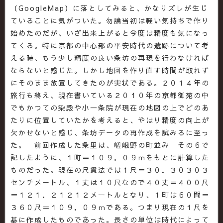
（GoogleMap）に落としてみると、かなりズレが生じ
ていることに気がついた。勿論当初は軽い気持ちで作り
始めたのだが、いざ出来上がると今度は精度も気になっ
てくる。特に京都の中心部の平安時代の遺跡について考
える時、もう少し精度の良い条坊の再現を行わなければ
ならないと感じた。しかし地図を作り直す時間が取れず
にそのまま放置してきたのが実状である。２０１４年の
旅行も終え、現在書いている２０１０年の京都御苑の中
でもかつての染殿や小一条院が現在の地図の上でどのあ
たりに位置していたかを考えると、やはり精度の向上が
欠かせないと感じ、条坊データの再作成を試みるに至っ
た。 前回作成した条里は、嵯峨野の町並み その６で
記したように、１町＝１０９．０９ｍをもとに計算した
ものだった。現在の尺貫法では１尺＝３０．３０３０３
センチメートル、１丈は１０尺なので４０丈＝４００尺
＝１２１．２１２１２メートルとなり、１町は６０間＝
３６０尺＝１０９．０９ｍである。つまり現在の１尺を
基に作成したものであった。長さの単位は時代によって