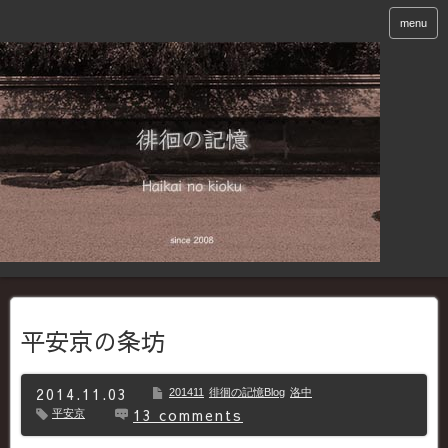
menu
平安京の条坊
2014.11.03
201411
徘徊の記憶Blog
洛中
13 comments
平安京