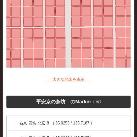
大きな地図を表示
平安京の条坊 のMarker List
右京 四坊 北辺 8 ( 35.0253 / 135.7187 )