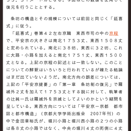
復元を行うこととする。
条坊の構造とその規模については前回と同じく「延喜
式」に従う。
「延喜式」巻第４２左右京職 東西市司の中の
京程
で、平安京の大きさは南北１７５３丈、東西１５０８丈
と定められている。南北に３８坊、東西に３２坊、これ
に大路・小路を加えると南北１７５１丈、東西１５００
丈となる。上記の京程の記述とは一致しない。このこと
についての解釈はいろいろと行われているが確たる結論
はまだ出ていないようだ。南北方向の誤差については、
上記の「平安京提要」の「第一章 条坊制の復元」で羅
城外２丈を加えて１７５３丈とする説に対して、執筆者
の辻純一氏は羅城外を京城としてよいのかという疑問を
呈している。東西方向については「平安京－京都 都市
図と都市構造」（京都大学学術出版会 2007年刊）の
中で金田章裕氏が、堀川小路と堀川西小路の２つの小路
は各８丈の小路ではなく、中央の堀川４丈の両側に４丈