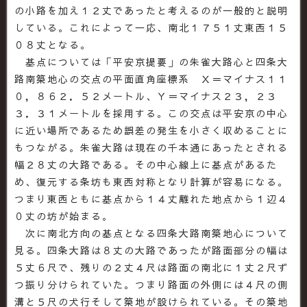
の小路を加え１２丈であったと考えるのが一般的と説明
している。これによって一応、南北１７５１丈東西１５
０８丈となる。
基点については「平安京提要」の朱雀大路心と四条大
路南築地心の交点の平面直角座標系 Ｘ＝マイナス１１
０，８６２．５２メートル、Ｙ＝マイナス２３，２３
３．３１メートルを採用する。この交点は平安京の中心
に近い場所であるため誤差の発生を小さく収めることに
もつながる。朱雀大路は現在の千本通にあったとされる
幅２８丈の大路である。その中心線上に基点があるた
め、復元する条坊も東西対称となり計算が容易になる。
つまり東西ともに基点から１４丈離れた地点から１辺４
０丈の坊が始まる。
次に南北方向の基点となる四条大路南築地心について
見る。四条大路は８丈の大路であったが路面部分の幅は
５丈６尺で、残りの２丈４尺は路面の南北に１丈２尺ず
つ振り分けられていた。つまり路面の外側には４尺の側
溝と５尺の犬行そして築地が設けられている。その築地