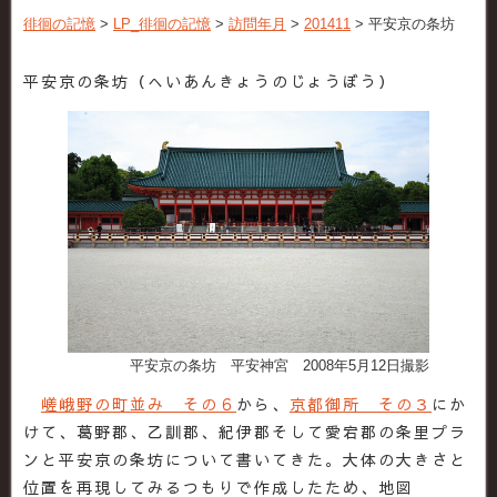
徘徊の記憶
>
LP_徘徊の記憶
>
訪問年月
>
201411
>
平安京の条坊
平安京の条坊（へいあんきょうのじょうぼう）
平安京の条坊 平安神宮 2008年5月12日撮影
嵯峨野の町並み その６
から、
京都御所 その３
にか
けて、葛野郡、乙訓郡、紀伊郡そして愛宕郡の条里プラ
ンと平安京の条坊について書いてきた。大体の大きさと
位置を再現してみるつもりで作成したため、地図