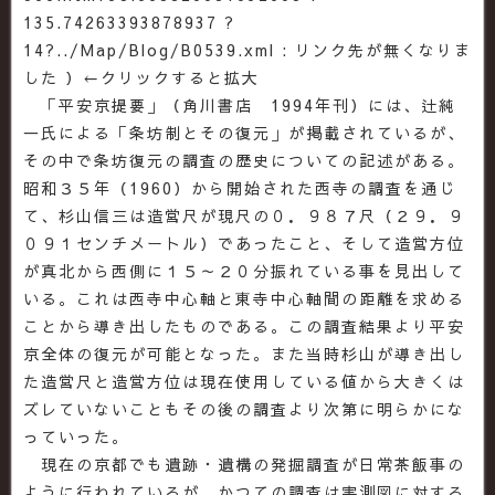
135.74263393878937 ?
14?../Map/Blog/B0539.xml : リンク先が無くなりま
した ）←クリックすると拡大
「平安京提要」（角川書店 1994年刊）には、辻純
一氏による「条坊制とその復元」が掲載されているが、
その中で条坊復元の調査の歴史についての記述がある。
昭和３５年（1960）から開始された西寺の調査を通じ
て、杉山信三は造営尺が現尺の０．９８７尺（２９．９
０９１センチメートル）であったこと、そして造営方位
が真北から西側に１５～２０分振れている事を見出して
いる。これは西寺中心軸と東寺中心軸間の距離を求める
ことから導き出したものである。この調査結果より平安
京全体の復元が可能となった。また当時杉山が導き出し
た造営尺と造営方位は現在使用している値から大きくは
ズレていないこともその後の調査より次第に明らかにな
っていった。
現在の京都でも遺跡・遺構の発掘調査が日常茶飯事の
ように行われているが、かつての調査は実測図に対する