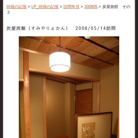
徘徊の記憶
>
LP_徘徊の記憶
>
訪問年月
>
200805
>
炭屋旅館 その
２
炭屋旅館（すみやりょかん） 2008/05/14訪問