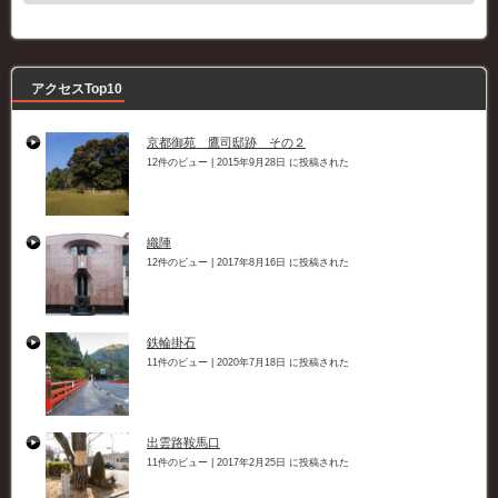
ゴ
リ
ー
アクセスTop10
京都御苑 鷹司邸跡 その２
12件のビュー
|
2015年9月28日 に投稿された
織陣
12件のビュー
|
2017年8月16日 に投稿された
鉄輪掛石
11件のビュー
|
2020年7月18日 に投稿された
出雲路鞍馬口
11件のビュー
|
2017年2月25日 に投稿された