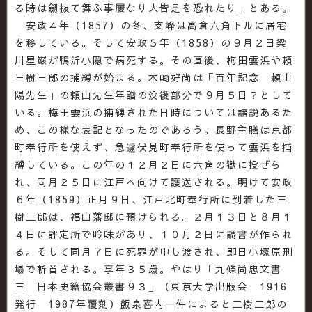
る時は劒抜て舞ふ事屢なり人皆是を恐れたり」とある。
安政４年（1857）の冬、支峰は高倉六角下ルに居宅
を移している。そして安政５年（1858）の９月２日梁
川星巌が鴨沂小隠で病死する。その直後、梅田雲浜や頼
三樹三郎の捕縛が始まる。木崎好尚は「百年記念 頼山
陽先生」の頼山先生年譜の没後部分で９月５日？として
いる。梅田雲浜の捕縛された日時については諸説あるた
め、この様な表記となったのであろう。長野主膳は京都
町奉行所を使えず、急遽伏見町奉行所を使って雲浜を捕
縛している。この年の１２月２日に六角の獄に投ぜら
れ、同月２５日に江戸へ向けて護送される。明けて安政
６年（1859）正月９日、江戸北町奉行所に到着した三
樹三郎は、福山藩邸に預けられる。２月１３日と８月１
４日に評定所で吟味があり、１０月２日に調書が作られ
る。そして同月７日に死罪が申し渡され、即日小塚原刑
場で斬首される。享年３５歳。やはり「九條尚忠文書
三 日本史籍協会叢書９３」（東京大学出版会 1916
発行 1987年覆刻）飯泉喜内一件によると三樹三郎の