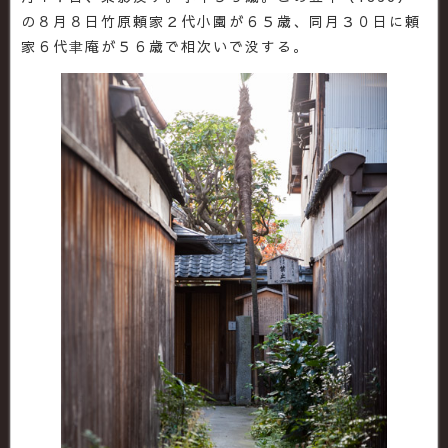
の８月８日竹原頼家２代小園が６５歳、同月３０日に頼
家６代聿庵が５６歳で相次いで没する。