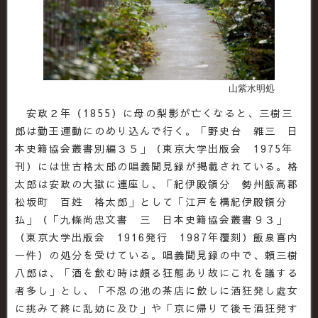
山紫水明処
安政２年（1855）に母の梨影が亡くなると、三樹三
郎は勤王運動にのめり込んで行く。「野史台 雑三 日
本史籍協会叢書別編３５」（東京大学出版会 1975年
刊）には世古格太郎の唱義聞見録が掲載されている。格
太郎は安政の大獄に連座し、「紀伊殿領分 勢州飯高郡
松坂町 百姓 格太郎」として「江戸を構紀伊殿領分
払」（「九條尚忠文書 三 日本史籍協会叢書９３」
（東京大学出版会 1916発行 1987年覆刻）飯泉喜内
一件）の処分を受けている。唱義聞見録の中で、頼三樹
八郎は、「酒を飲む時は頗る狂態あり故にこれを議する
者多し」とし、「不忍の池の茶店に飲しに酒狂発し處女
に挑みて終に乱妨に及ひ」や「京に帰りて後モ酒狂発す