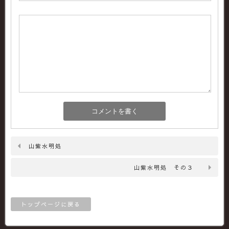
山紫水明処
山紫水明処 その３
トップページに戻る