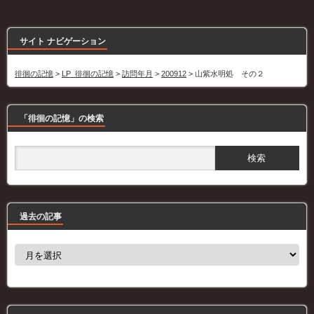
サイト ナビゲーション
徘徊の記憶
>
LP_徘徊の記憶
>
訪問年月
>
200912
>
山紫水明処 その２
「徘徊の記憶」の検索
過去の記事
過
去
の
記
事