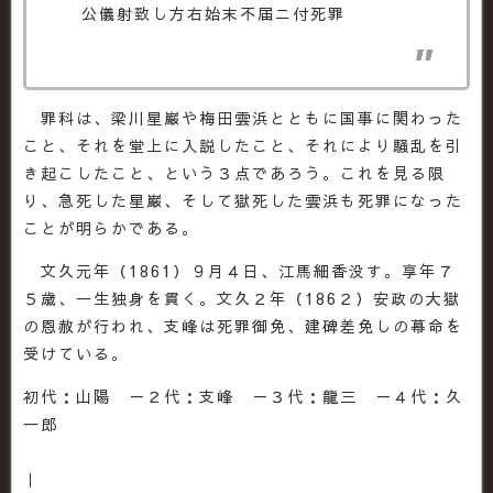
公儀射致し方右始末不届ニ付死罪
罪科は、梁川星巌や梅田雲浜とともに国事に関わった
こと、それを堂上に入説したこと、それにより騒乱を引
き起こしたこと、という３点であろう。これを見る限
り、急死した星巌、そして獄死した雲浜も死罪になった
ことが明らかである。
文久元年（1861）９月４日、江馬細香没す。享年７
５歳、一生独身を貫く。文久２年（186２）安政の大獄
の恩赦が行われ、支峰は死罪御免、建碑差免しの幕命を
受けている。
初代：山陽 －２代：支峰 －３代：龍三 －４代：久
一郎
｜