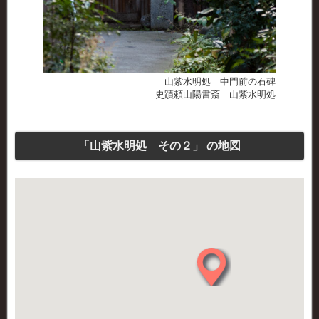
山紫水明処 中門前の石碑
史蹟頼山陽書斎 山紫水明処
「山紫水明処 その２」 の地図