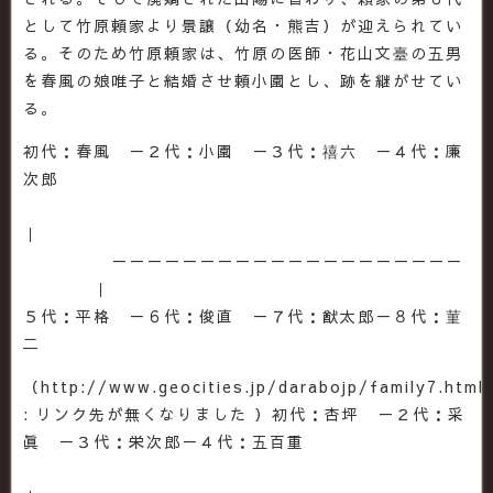
として竹原頼家より景譲（幼名・熊吉）が迎えられてい
る。そのため竹原頼家は、竹原の医師・花山文臺の五男
を春風の娘唯子と結婚させ頼小園とし、跡を継がせてい
る。
初代：春風 －２代：小園 －３代：禧六 －４代：廉
次郎
｜
－－－－－－－－－－－－－－－－－－－－
｜
５代：平格 －６代：俊直 －７代：猷太郎－８代：菫
二
（http://www.geocities.jp/darabojp/family7.html
: リンク先が無くなりました ）初代：杏坪 －２代：采
眞 －３代：栄次郎－４代：五百重