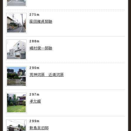
275m
座田維貞邸跡
288m
嶋村俊一邸跡
290m
荒神河原 近衛河原
297m
孝允館
299m
新島襄旧邸