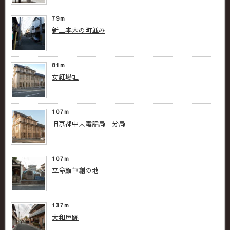
79m
新三本木の町並み
81m
女紅場址
107m
旧京都中央電話局上分局
107m
立命館草創の地
137m
大和屋跡