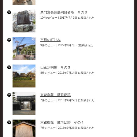
禁門変長州藩殉難者塔 その３
10件のビュー
|
2017年7月2日 に投稿された
市原の町並み
9件のビュー
|
2022年8月7日 に投稿された
山紫水明処 その３
8件のビュー
|
2013年7月14日 に投稿された
京都御苑 鷹司邸跡
7件のビュー
|
2015年9月27日 に投稿された
京都御苑 鷹司邸跡 その４
7件のビュー
|
2015年9月28日 に投稿された