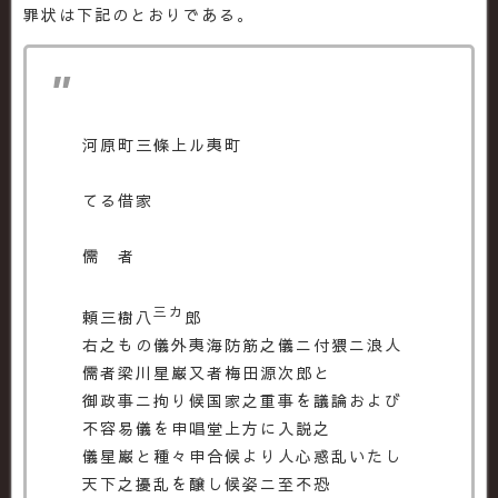
罪状は下記のとおりである。
河原町三條上ル夷町
てる借家
儒 者
三カ
頼三樹八
郎
右之もの儀外夷海防筋之儀ニ付猥ニ浪人
儒者梁川星巌又者梅田源次郎と
御政事ニ拘り候国家之重事を議論および
不容易儀を申唱堂上方に入説之
儀星巌と種々申合候より人心惑乱いたし
天下之擾乱を醸し候姿ニ至不恐