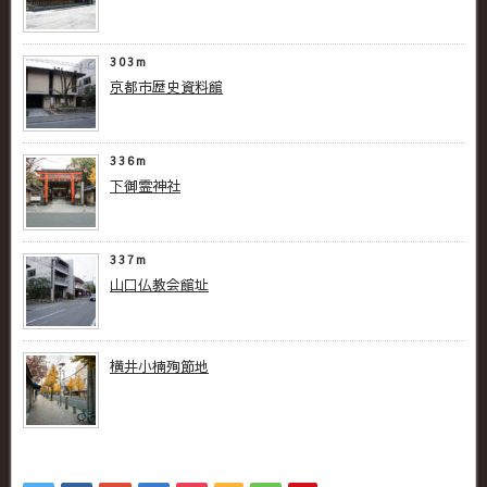
303m
京都市歴史資料館
336m
下御霊神社
337m
山口仏教会館址
横井小楠殉節地