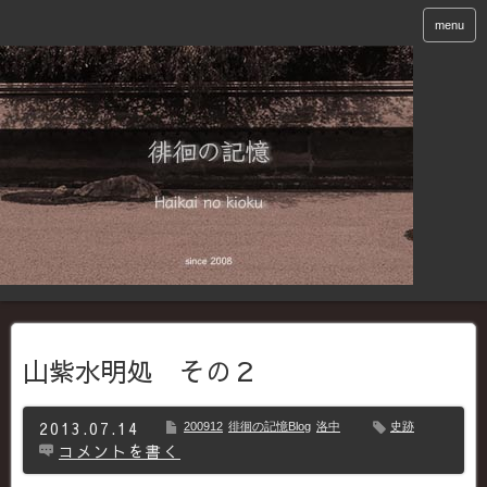
menu
山紫水明処 その２
2013.07.14
200912
徘徊の記憶Blog
洛中
史跡
コメントを書く