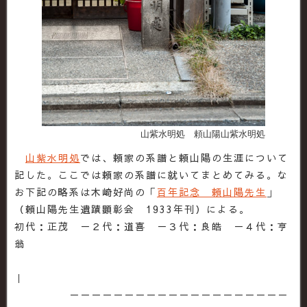
山紫水明処 頼山陽山紫水明処
山紫水明処
では、頼家の系譜と頼山陽の生涯について
記した。ここでは頼家の系譜に就いてまとめてみる。な
お下記の略系は木崎好尚の「
百年記念 頼山陽先生
」
（頼山陽先生遺蹟顕彰会 1933年刊）による。
初代：正茂 －２代：道喜 －３代：良皓 －４代：亨
翁
｜
－－－－－－－－－－－－－－－－－－－－