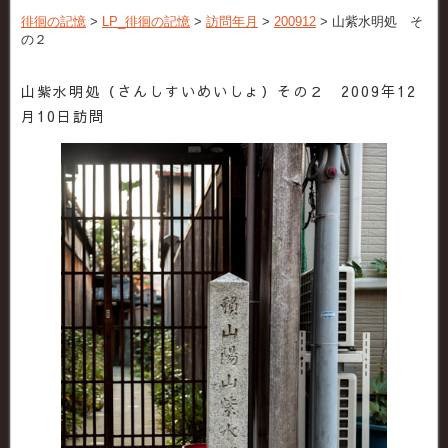
徘徊の記憶
>
LP_徘徊の記憶
>
訪問年月
>
200912
>
山紫水明処 そ
の２
山紫水明処（さんしすいめいしょ）その２ 2009年12
月10日訪問