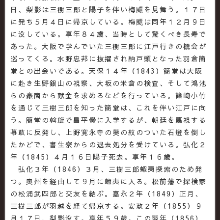
日、梨影は三樹三郎と陽子を伴い梅飃を見舞う。１７日
に発ち５月４日に帰京している。梅飃は同年１２月９日
に没している。享年８４歳、当時として驚くべき長寿で
あった。大阪で学んでいた三樹三郎に江戸行きの機会が
巡ってくる。水野忠邦に抜擢され納戸頭となった羽倉簡
堂との出会いである。天保１４年（1843）簡堂は大阪
に赴き生野銀山の視察、大坂の米倉の検査、そして鴻池
らの豪商から献金を求めるなどを行っている。篠崎小竹
を通じて三樹三郎を知った簡堂は、これを伴い江戸に向
う。簡堂の斡旋で昌平黌に入学するが、朝廷を蔑視する
幕政に反発し、上野寛永寺の葵の紋のついた石燈を倒し
たかどで、書生寮からの退去処分を受けている。弘化２
年（1845）４月１６日陽子死去。享年１６歳。
弘化３年（1846）３月、三樹三郎蝦夷探索のため発
つ。奥州を経由して９月に蝦夷に入る。松前藩で探検家
の松浦武四郎と交友を結ぶ。嘉永２年（1849）正月、
三樹三郎が羽越を経て帰京する。安政２年（1855）９
月１７日、梨影没す。享年５９歳。この翌年（1856）