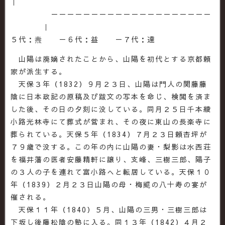
｜
－－－－－－－－－－－－－－－－－－－－
｜
５代：燾 －６代：益 －７代：達
山陽は廃嫡されたことから、山陽を初代とする京都頼
家が派生する。
天保３年（1832）９月２３日、山陽は門人の関藤藤
陰に日本政記の原稿及び跋文の写本を命じ、検閲を済ま
した後、その日の夕刻に没している。同月２５日千本綾
小路光林寺にて葬式が営まれ、その夜に東山の長楽寺に
葬られている。天保５年（1834）７月２３日頼杏坪が
７９歳で没する。この年の内に山陽の妻・梨影は水西荘
を福井藩の医者安藤精軒に譲り、支峰、三樹三郎、陽子
の３人の子を連れて富小路へと転居している。天保１０
年（1839）２月２３日山陽の母・梅飃の八十寿の宴が
催される。
天保１１年（1840）５月、山陽の三男・三樹三郎は
下坂し後藤松陰の塾に入る。同１３年（1842）４月２