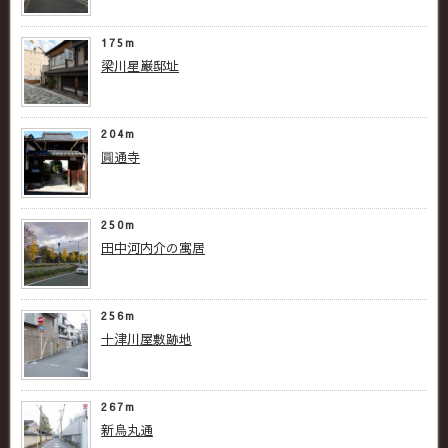
175m
梁川星巌邸址
204m
圓通寺
250m
田中河内介の寓居
256m
十津川屋敷跡地
267m
新烏丸通