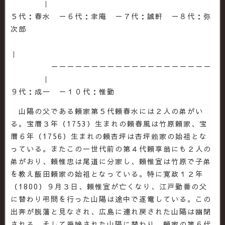
｜
５代：春水 －６代：聿庵 －７代：誠軒 －８代：弥
次郎
｜
－－－－－－－－－－－－－－－－－－－－
｜
９代：成一 －１０代：惟勤
山陽の父である頼家第５代頼春水には２人の弟がい
る。宝暦３年（1753）生まれの頼春風は竹原頼家、宝
暦６年（1756）生まれの頼杏坪は杏坪賴家の始祖とな
っている。またこの一世代前の第４代頼享翁にも２人の
弟がおり、頼惟忠は尾道に分家し、頼惟宣は竹原で子弟
を教え飯田頼家の始祖となっている。特に寛政１２年
（1800）９月３日、頼惟宣が亡くなり、江戸勤番の父
に替わり弔問を行った山陽は途中で逐電している。この
出奔が脱藩と見なされ、広島に連れ戻された山陽は幽閉
される。そして廃嫡された山陽に替わり、頼家の第６代