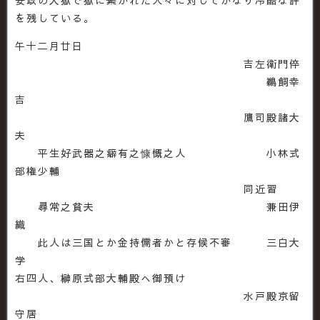
を残している。
午十二月廿日
吉左衛門倅
鵜飼幸
吉
鷹司殿諸大
夫
平生好武器之癖有之慷慨之人 小林式
部権少輔
同近習
尋常之貧夫 兼田伊
織
此人は三国とか金持儒者かと存候不審 三白大
学
右四人、榊原式部大輔殿へ御預け
水戸殿京留
守居