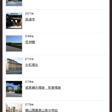
227m
圓通寺
246m
荒神橋
273m
女紅場址
278m
城東練兵場跡 牧畜場跡
279m
頼山陽書斎山紫水明処