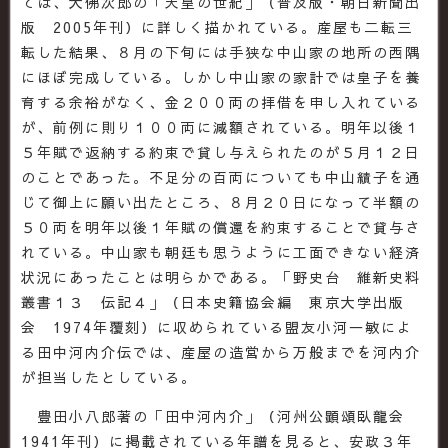
ては、大佛次郎の「天皇の世紀」（普及版・朝日新聞出
版 2005年刊）に詳しく描かれている。産屋も二転三
転した結果、８月の下旬には手狭な中山家の地所の西隅
にほぼ完成している。しかし中山家の家計では皇子を養
育する余裕がなく、金２００両の拝借を申し入れている
が、前例に則り１００両に減額されている。明年以後１
５年賦で返納する約束で貸し与えられたのが５月１２日
のことであった。不足分の百両についても中山績子を通
じて御上に願い出たところ、８月２０日になって半額の
５０両を明年以後１年賦の償還を約束することで貸与さ
れている。中山家も朝廷も思うように工面できない経済
状況にあったことは明らかである。「野史台 維新史料
叢書１３ 伝記４」（日本史籍協会編 東京大学出版
会 1974年覆刻）に収められている盟友小河一敏によ
る田中河内介伝では、産屋の造営から万般までを河内介
が担当したとしている。
豊田小八郎著の「田中河内介」（河州公顕頌臥龍会
1941年刊）に掲載されている年譜を見ると、安政３年