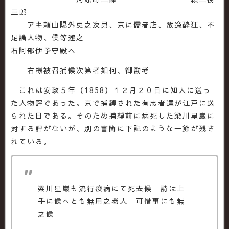
三郎
アキ頼山陽外史之次男、京に儒者店、放逸酔狂、不
足論人物、僕等避之
右阿部伊予守殿へ
右様被召捕候次第者如何、御勘考
これは安政５年（1858）１２月２０日に知人に送っ
た人物評であった。京で捕縛された有志者達が江戸に送
られた日である。そのため捕縛前に病死した梁川星巌に
対する評がないが、別の書簡に下記のような一節が残さ
れている。
梁川星巌も流行疫病にて死去候 詩は上
手に候へとも無用之老人 可惜事にも無
之候