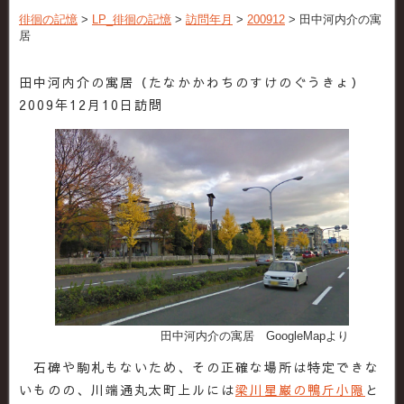
徘徊の記憶
>
LP_徘徊の記憶
>
訪問年月
>
200912
>
田中河内介の寓
居
田中河内介の寓居（たなかかわちのすけのぐうきょ）
2009年12月10日訪問
田中河内介の寓居 GoogleMapより
石碑や駒札もないため、その正確な場所は特定できな
いものの、川端通丸太町上ルには
梁川星巌の鴨斤小隠
と