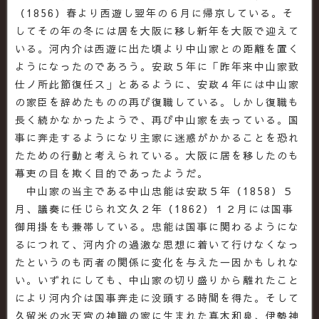
（1856）春より西遊し翌年の６月に帰京している。そ
してその年の冬には居を大阪に移し新年を大阪で迎えて
いる。河内介は西遊に出た頃より中山家との距離を置く
ようになったのであろう。安政５年に「昨年来中山家致
仕ノ所此節復任ス」とあるように、安政４年には中山家
の家臣を辞めたものの再び復職している。しかし復職も
長く続かなかったようで、再び中山家を去っている。国
事に奔走するようになり主家に迷惑がかかることを恐れ
たための行動と考えられている。大阪に居を移したのも
幕吏の目を欺く目的であったようだ。
中山家の当主である中山忠能は安政５年（1858）５
月、議奏に任じられ文久２年（1862）１２月には国事
御用掛をも兼帯している。忠能は国事に関わるようにな
るにつれて、河内介の過激な思想に着いて行けなくなっ
たというのも両者の関係に変化を与えた一因かもしれな
い。いずれにしても、中山家の切り盛りから離れたこと
により河内介は国事奔走に没頭する時間を得た。そして
久留米の水天宮の神職の家に生まれた真木和泉、伊勢神