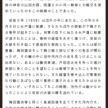
宮の神官の山田大路、岡藩士の小河一敏等との親交を深
めていったのもこの時期のことであった。
安政５年（1858）は戊午の年にあたる。この年の８
月８日に水戸藩に勅書、すなわち戊午の密勅が下賜され
る事件が起きている。将軍の臣下に当たる水戸藩に勅書
が渡されたことは、幕府の威信を大きく傷つけ、安政の
大獄を引き起こす直接的な原因となった。これらは梁川
星巌、梅田雲浜そして頼三樹三郎など多くの有志が関わ
ったが、その輪の中に田中河内介の名を見つけることは
出来ない。あるいは藤田東湖、戸田忠太夫を失った徳川
斉昭に多くのことを望むことは無理であったことを知り
得ていたのかもしれない。また雄藩を巻き込んだ軍事的
な行動に及ばない限り幕府に潰されると考えたかは分か
らないが、いずれにしてもこの時期、河内介は動かなか
ったことにより安政の大獄の難を逃れている。
梅田雲浜等と同じく皇威回復を企ててきた河内介も、
安政の大獄で獄に繋がれた人々に対してかなり冷酷な評