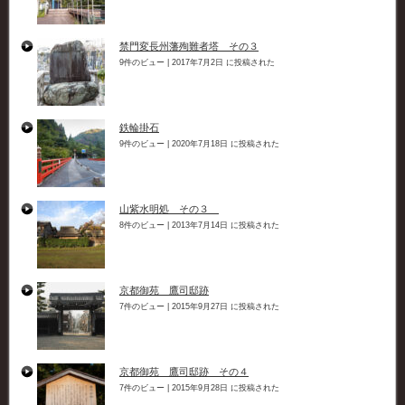
禁門変長州藩殉難者塔 その３
9件のビュー
|
2017年7月2日 に投稿された
鉄輪掛石
9件のビュー
|
2020年7月18日 に投稿された
山紫水明処 その３
8件のビュー
|
2013年7月14日 に投稿された
京都御苑 鷹司邸跡
7件のビュー
|
2015年9月27日 に投稿された
京都御苑 鷹司邸跡 その４
7件のビュー
|
2015年9月28日 に投稿された