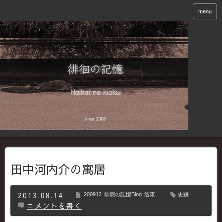
menu
田中河内介の寓居
2013.08.14
200912
徘徊の記憶Blog
洛東
史跡
コメントを書く