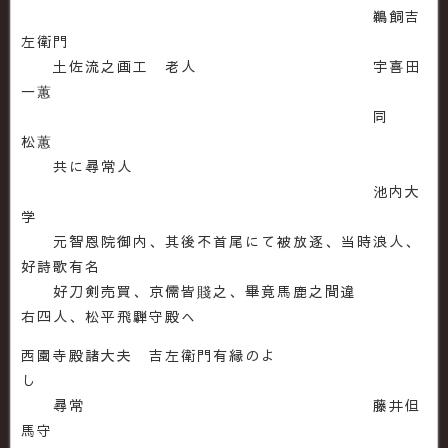
鵜飼吉
左衛門
土佐流之画工 老人 宇喜田
一蕙
同
松蕙
共に尋常人
池内大
学
元智恩院御内、其後不首尾にて被放逐、当時浪人、
好詩歌有名
好刀剣売買、京儒皆賤之、畢竟馬鹿之間違
右四人、松平飛騨守殿へ
西園寺殿諸大夫 吉左衛門有縁のよ
し
尋常 藤井但
馬守