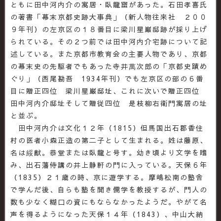
ともに田中河内介の寓居・臥龍窟があった。石田孝喜氏
の著書「幕末京都史跡大事典」（新人物往来社 ２００
９年刊）の左京区の１８番目に梁川星巌邸跡が採り上げ
られている。その２つ前では田中河内介宅跡について記
述している。また京都市教育会の主要人物であり、京都
の幕末史の先駆者でもあった寺井萬次郎の「京都史蹟め
ぐり」（西尾勘吾 1934年刊）でも左京区の部の６番
目に贈正四位 梁川星巌邸址、これに次いで贈正四位
田中河内介邸址そして贈従四位 是枝柳右衛門寓居の址
と並ぶ。
田中河内介は文化１２年（1815）但馬国出石郡香住
村の医者小森正造の第二子として生まれる。姓は藤原、
名は綏猷。恭堂または臥龍と号す。幼き頃より文学を嗜
み、出石藩侍講の井上静軒の門に入っている。天保６年
（1835）２１歳の時、京に遊学する。摩嶋松南の塾舎
で学んだ後、自らも塾を開き儒学を教授するが、門人の
数も少なく糊口の資にもならなかったようだ。やがて名
声を得るようになった天保１４年（1843）、中山大納