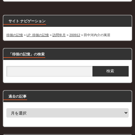
サイト ナビゲーション
徘徊の記憶
>
LP_徘徊の記憶
>
訪問年月
>
200912
>
田中河内介の寓居
「徘徊の記憶」の検索
過去の記事
過
去
の
記
事