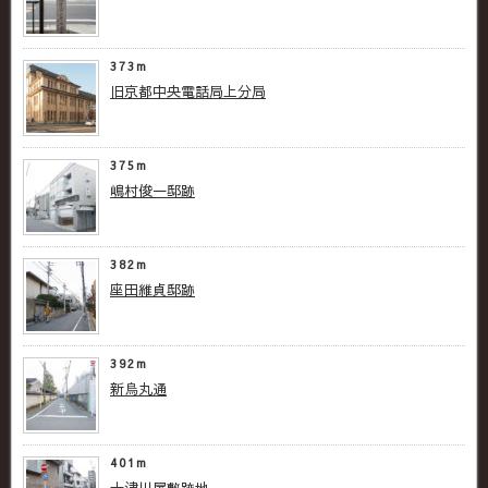
373m
旧京都中央電話局上分局
375m
嶋村俊一邸跡
382m
座田維貞邸跡
392m
新烏丸通
401m
十津川屋敷跡地