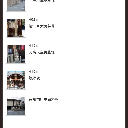
402m
清三宝大荒神尊
410m
光格天皇御胞塚
416m
護浄院
京都市歴史資料館