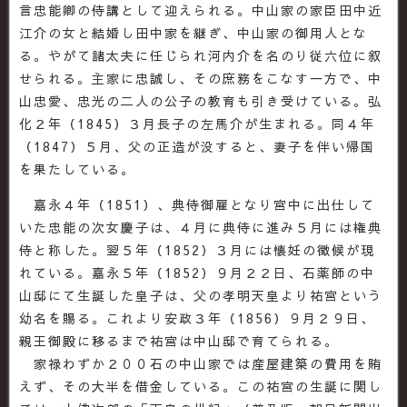
言忠能卿の侍講として迎えられる。中山家の家臣田中近
江介の女と結婚し田中家を継ぎ、中山家の御用人とな
る。やがて諸太夫に任じられ河内介を名のり従六位に叙
せられる。主家に忠誠し、その庶務をこなす一方で、中
山忠愛、忠光の二人の公子の教育も引き受けている。弘
化２年（1845）３月長子の左馬介が生まれる。同４年
（1847）５月、父の正造が没すると、妻子を伴い帰国
を果たしている。
嘉永４年（1851）、典侍御雇となり宮中に出仕して
いた忠能の次女慶子は、４月に典侍に進み５月には権典
侍と称した。翌５年（1852）３月には懐妊の徴候が現
れている。嘉永５年（1852）９月２２日、石薬師の中
山邸にて生誕した皇子は、父の孝明天皇より祐宮という
幼名を賜る。これより安政３年（1856）９月２９日、
親王御殿に移るまで祐宮は中山邸で育てられる。
家禄わずか２００石の中山家では産屋建築の費用を賄
えず、その大半を借金している。この祐宮の生誕に関し