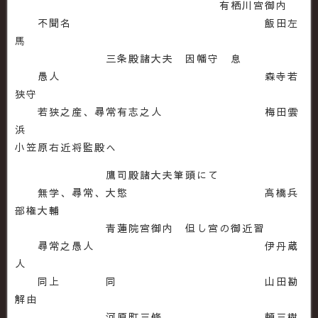
有栖川宮御内
不聞名 飯田左
馬
三条殿諸大夫 因幡守 息
愚人 森寺若
狭守
若狭之産、尋常有志之人 梅田雲
浜
小笠原右近将監殿へ
鷹司殿諸大夫筆頭にて
無学、尋常、大慾 高橋兵
部権大輔
青蓮院宮御内 但し宮の御近習
尋常之愚人 伊丹蔵
人
同上 同 山田勘
解由
河原町三條 頼三樹