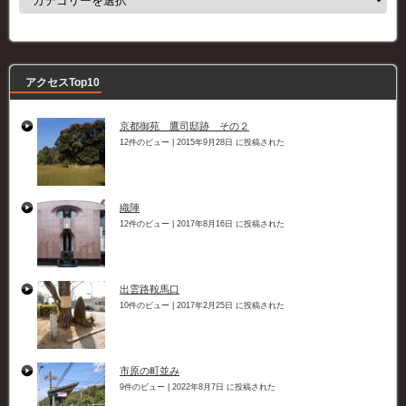
テ
ゴ
リ
ー
アクセスTop10
京都御苑 鷹司邸跡 その２
12件のビュー
|
2015年9月28日 に投稿された
織陣
12件のビュー
|
2017年8月16日 に投稿された
出雲路鞍馬口
10件のビュー
|
2017年2月25日 に投稿された
市原の町並み
9件のビュー
|
2022年8月7日 に投稿された