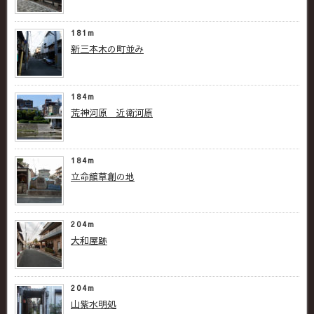
181m
新三本木の町並み
184m
荒神河原 近衛河原
184m
立命館草創の地
204m
大和屋跡
204m
山紫水明処