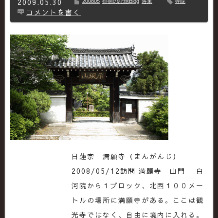
2009.05.30
200805
徘徊の記憶Blog
洛東
寺院
コメントを書く
日蓮宗 満願寺（まんがんじ）
2008/05/12訪問 満願寺 山門 白
河院から１ブロック、北西１００メー
トルの場所に満願寺がある。ここは観
光寺ではなく、自由に境内に入れる。