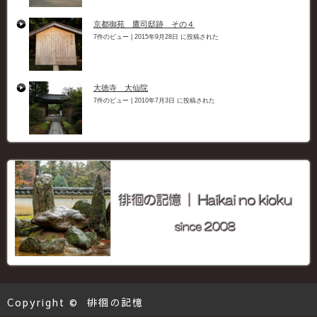
京都御苑 鷹司邸跡 その４
7件のビュー
|
2015年9月28日 に投稿された
大徳寺 大仙院
7件のビュー
|
2010年7月3日 に投稿された
Copyright ©
徘徊の記憶