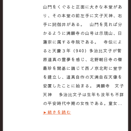
山門をくぐると正面に大きな本堂があ
り、その本堂の前左手に文子天神、右
手に閼伽井がある。 山門を見れば分
かるように満願寺の山号は示現山、日
蓮宗に属する寺院である。 寺伝によ
ると天慶３年（940）多治比文子が菅
原道真の霊夢を感じ、北野朝日寺の僧
最珍を開基に請じて西ノ京北町に堂宇
を建立し、道真自作の天満自在天像を
安置したことに始まる。 満願寺 文子
天神 多治比文子は生年も没年も不詳
の平安時代中期の女性である。童女…
►続きを読む