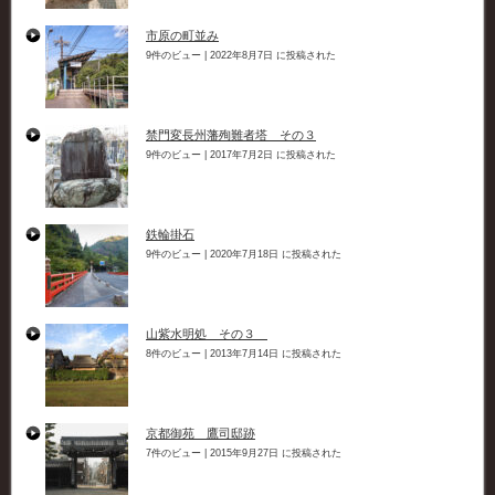
市原の町並み
9件のビュー
|
2022年8月7日 に投稿された
禁門変長州藩殉難者塔 その３
9件のビュー
|
2017年7月2日 に投稿された
鉄輪掛石
9件のビュー
|
2020年7月18日 に投稿された
山紫水明処 その３
8件のビュー
|
2013年7月14日 に投稿された
京都御苑 鷹司邸跡
7件のビュー
|
2015年9月27日 に投稿された