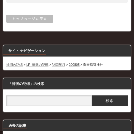
トップページに戻る
サイト ナビゲーション
徘徊の記憶
>
LP_徘徊の記憶
>
訪問年月
>
200805
>
御辰稲荷神社
「徘徊の記憶」の検索
過去の記事