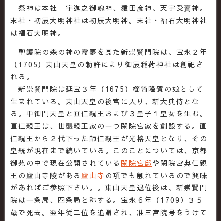
祭神は本社 宇迦之御魂神、猿田彦神、天宇受賣神。
末社・初辰大明神社は初辰大明神。末社・福石大明神社
は福石大明神。
聖護院の森の神の霊夢を見た新崇賢門院は、宝永２年
（1705）東山天皇の勅許により御辰稲荷神社は創祀さ
れる。
新崇賢門院は延宝３年（1675）櫛笥隆賀の娘として
生まれている。東山天皇の後宮に入り、新大典侍とな
る。中御門天皇と直仁親王および３皇子１皇女を生む。
直仁親王は、世襲親王家の一つ閑院宮家を創設する。直
仁親王から２代下った師仁親王が光格天皇となり、その
皇統が現在まで続いている。このことについては、京都
御苑の中で現在公開されている
閑院宮邸
や閑院宮典仁親
王の廬山寺陵がある
廬山寺
の項でも触れているので興味
があればご参照下さい。。東山天皇退位後は、新崇賢門
院は一条局、四条局と称する。宝永６年（1709）３５
歳で死去。翌年従二位を追贈され、准三宮院号をうけて