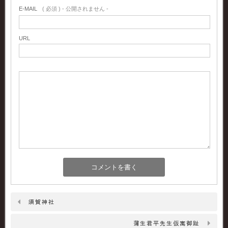
E-MAIL
( 必須 ) - 公開されません -
URL
須賀神社
蒲生君平先生仮寓御趾