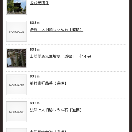
金戒光明寺
633m
法然上人旧跡しうん石【道標】
633m
山崎闇斎先生墳墓【道標】 他４碑
633m
藤村庸軒翁墓【道標】
633m
法然上人旧跡しうん石【道標】