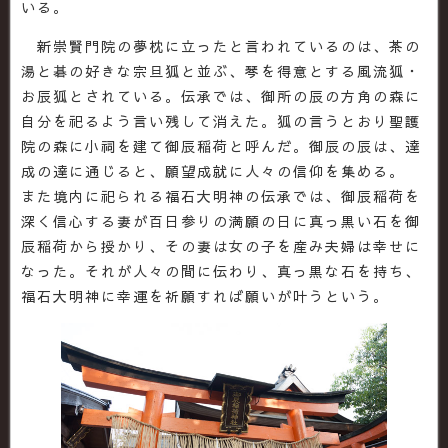
いる。
新崇賢門院の夢枕に立ったと言われているのは、茶の
湯と碁の好きな宗旦狐と並ぶ、琴を得意とする風流狐・
お辰狐とされている。伝承では、御所の辰の方角の森に
自分を祀るよう言い残して消えた。狐の言うとおり聖護
院の森に小祠を建て御辰稲荷と呼んだ。御辰の辰は、達
成の達に通じると、願望成就に人々の信仰を集める。
また境内に祀られる福石大明神の伝承では、御辰稲荷を
深く信心する妻が百日参りの満願の日に真っ黒い石を御
辰稲荷から授かり、その妻は女の子を産み夫婦は幸せに
なった。それが人々の間に伝わり、真っ黒な石を持ち、
福石大明神に幸運を祈願すれば願いが叶うという。