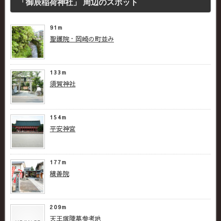
「御辰稲荷神社」 周辺のスポット
91m
聖護院・岡崎の町並み
133m
須賀神社
154m
平安神宮
177m
積善院
209m
天王塚陵墓参考地