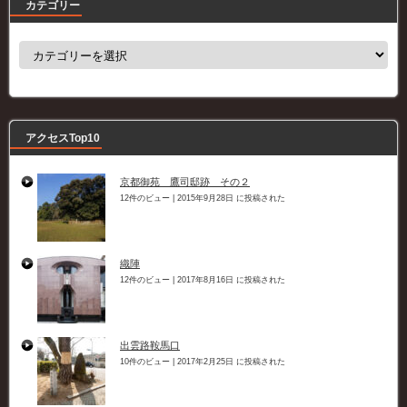
カテゴリー
カ
テ
ゴ
リ
ー
アクセスTop10
京都御苑 鷹司邸跡 その２
12件のビュー
|
2015年9月28日 に投稿された
織陣
12件のビュー
|
2017年8月16日 に投稿された
出雲路鞍馬口
10件のビュー
|
2017年2月25日 に投稿された