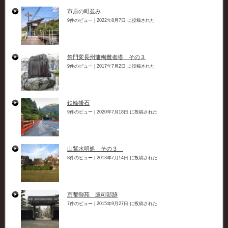
市原の町並み
9件のビュー
|
2022年8月7日 に投稿された
禁門変長州藩殉難者塔 その３
9件のビュー
|
2017年7月2日 に投稿された
鉄輪掛石
9件のビュー
|
2020年7月18日 に投稿された
山紫水明処 その３
8件のビュー
|
2013年7月14日 に投稿された
京都御苑 鷹司邸跡
7件のビュー
|
2015年9月27日 に投稿された