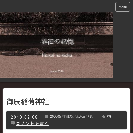
menu
御辰稲荷神社
2010.02.08
200805
徘徊の記憶Blog
洛東
神社
コメントを書く