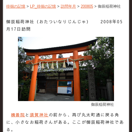
徘徊の記憶
>
LP_徘徊の記憶
>
訪問年月
>
200805
>
御辰稲荷神社
御辰稲荷神社（おたついなりじんじゃ） 2008年05
月17日訪問
御辰稲荷神社
積善院
と
須賀神社
の前から、再び丸太町通に戻る角
に、小さなお稲荷さんがある。ここが御辰稲荷神社であ
る。