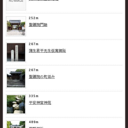
252m
聖護院門跡
267m
蒲生君平先生仮寓御趾
267m
聖護院の町並み
335m
平安神宮神苑
489m