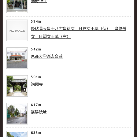
熊野神社
534m
後伏見天皇十八世皇孫女 日尊女王墓（伏） 皇曽孫
女 日照女王墓（有）
542m
京都大学楽友会館
591m
満願寺
617m
福勝院址
633m